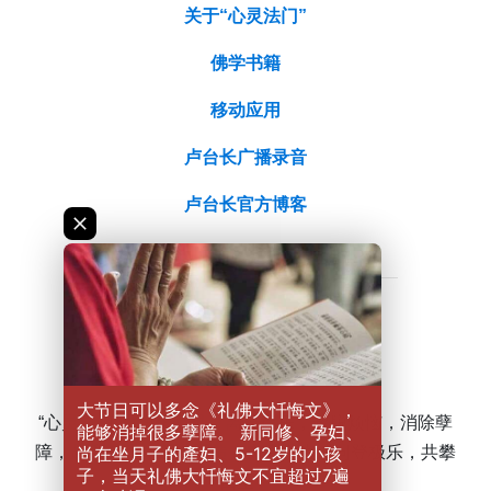
关于“心灵法门”
佛学书籍
移动应用
卢台长广播录音
卢台长官方博客
大节日可以多念《礼佛大忏悔文》，
“心灵法门”是净化心灵，离苦得乐，超脱烦恼，消除孽
能够消掉很多孽障。 新同修、孕妇、
尚在坐月子的產妇、5-12岁的小孩
障，超度有缘，还清冤债，广度众生，同登极乐，共攀
子，当天礼佛大忏悔文不宜超过7遍
四圣。