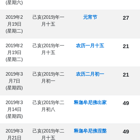
(星期六)
2019年2
己亥(2019)年一
元宵节
27
月19日
月十五
(星期二)
2019年2
己亥(2019)年一
农历一月十五
21
月19日
月十五
(星期二)
2019年3
己亥(2019)年二
农历二月初一
21
月7日
月初一
(星期四)
2019年3
己亥(2019)年二
释迦牟尼佛出家
49
月14日
月初八
(星期四)
2019年3
己亥(2019)年二
释迦牟尼佛涅槃
49
月21日
月十五