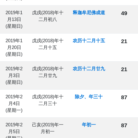
2019年1
戊戌(2018)年十
释迦牟尼佛成道
49
月13日
二月初八
(星期日)
2019年1
戊戌(2018)年十
农历十二月十五
21
月20日
二月十五
(星期日)
2019年2
戊戌(2018)年十
农历十二月廿九
21
月3日
二月廿九
(星期日)
2019年2
戊戌(2018)年十
除夕、年三十
87
月4日
二月三十
(星期一)
2019年2
己亥(2019)年一
年初一
87
月5日
月初一