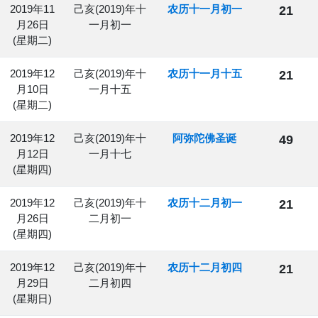
2019年11
己亥(2019)年十
农历十一月初一
21
月26日
一月初一
(星期二)
2019年12
己亥(2019)年十
农历十一月十五
21
月10日
一月十五
(星期二)
2019年12
己亥(2019)年十
阿弥陀佛圣诞
49
月12日
一月十七
(星期四)
2019年12
己亥(2019)年十
农历十二月初一
21
月26日
二月初一
(星期四)
2019年12
己亥(2019)年十
农历十二月初四
21
月29日
二月初四
(星期日)