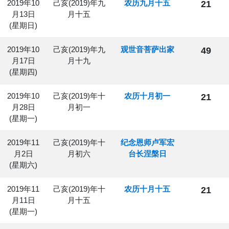
2019年10
己亥(2019)年九
农历九月十五
21
月13日
月十五
(星期日)
2019年10
己亥(2019)年九
观世音菩萨出家
49
月17日
月十九
(星期四)
2019年10
己亥(2019)年十
农历十月初一
21
月28日
月初一
(星期一)
2019年11
己亥(2019)年十
纪念恩师卢军宏
月2日
月初六
台长涅槃日
(星期六)
2019年11
己亥(2019)年十
农历十月十五
21
月11日
月十五
(星期一)