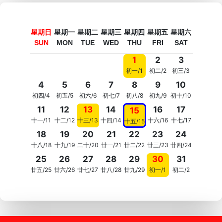
星期日
星期一
星期二
星期三
星期四
星期五
星期六
SUN
MON
TUE
WED
THU
FRI
SAT
1
2
3
初一/1
初二/2
初三/3
4
5
6
7
8
9
10
初四/4
初五/5
初六/6
初七/7
初八/8
初九/9
初十/10
11
12
13
14
16
17
15
十一/11
十二/12
十三/13
十四/14
十六/16
十七/17
十五/15
18
19
20
21
22
23
24
十八/18
十九/19
二十/20
廿一/21
廿二/22
廿三/23
廿四/24
25
26
27
28
29
30
31
廿五/25
廿六/26
廿七/27
廿八/28
廿九/29
初一/1
初二/2