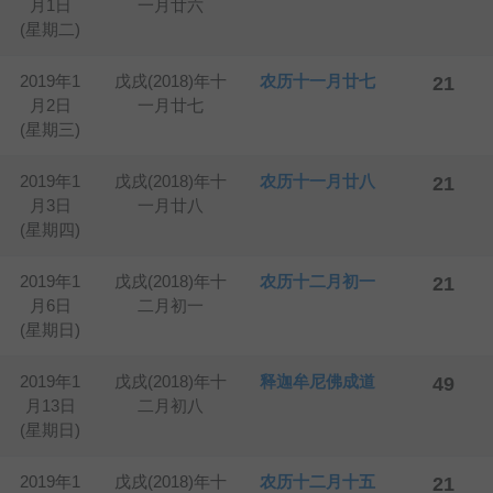
月1日
一月廿六
(星期二)
2019年1
戊戌(2018)年十
农历十一月廿七
21
月2日
一月廿七
(星期三)
2019年1
戊戌(2018)年十
农历十一月廿八
21
月3日
一月廿八
(星期四)
2019年1
戊戌(2018)年十
农历十二月初一
21
月6日
二月初一
(星期日)
2019年1
戊戌(2018)年十
释迦牟尼佛成道
49
月13日
二月初八
(星期日)
2019年1
戊戌(2018)年十
农历十二月十五
21