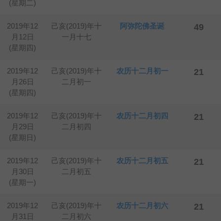
(星期二)
2019年12
己亥(2019)年十
阿弥陀佛圣诞
49
月12日
一月十七
(星期四)
2019年12
己亥(2019)年十
农历十二月初一
21
月26日
二月初一
(星期四)
2019年12
己亥(2019)年十
农历十二月初四
21
月29日
二月初四
(星期日)
2019年12
己亥(2019)年十
农历十二月初五
21
月30日
二月初五
(星期一)
2019年12
己亥(2019)年十
农历十二月初六
21
月31日
二月初六