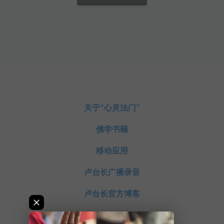
关于“心灵法门”
佛学书籍
移动应用
卢台长广播录音
卢台长官方博客