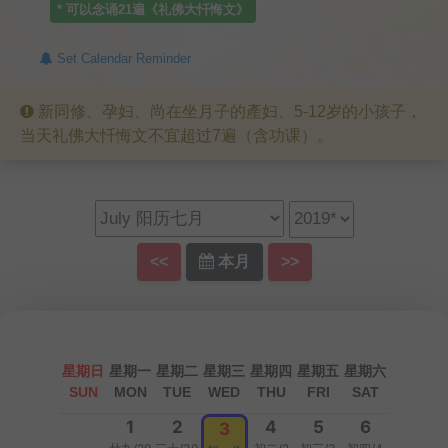
* 可以念诵
21
遍《礼佛大忏悔文》
Set Calendar Reminder
新同修、孕妇、尚在坐月子的產妇、5-12岁的小孩子，
当天礼佛大忏悔文不宜超过7遍（含功课）。
<<
本月
>>
星期日
星期一
星期二
星期三
星期四
星期五
星期六
SUN
MON
TUE
WED
THU
FRI
SAT
1
2
4
5
6
3