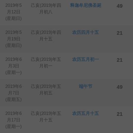
2019年5
己亥(2019)年四
释迦牟尼佛圣诞
49
月12日
月初八
(星期日)
2019年5
己亥(2019)年四
农历四月十五
21
月19日
月十五
(星期日)
2019年6
己亥(2019)年五
农历五月初一
21
月3日
月初一
(星期一)
2019年6
己亥(2019)年五
端午节
49
月7日
月初五
(星期五)
2019年6
己亥(2019)年五
农历五月十五
21
月17日
月十五
(星期一)