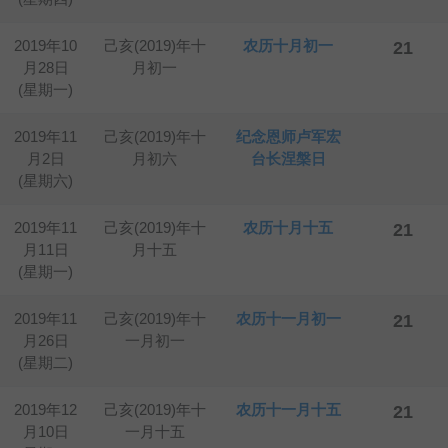
2019年10
己亥(2019)年十
农历十月初一
21
月28日
月初一
(星期一)
2019年11
己亥(2019)年十
纪念恩师卢军宏
月2日
月初六
台长涅槃日
(星期六)
2019年11
己亥(2019)年十
农历十月十五
21
月11日
月十五
(星期一)
2019年11
己亥(2019)年十
农历十一月初一
21
月26日
一月初一
(星期二)
2019年12
己亥(2019)年十
农历十一月十五
21
月10日
一月十五