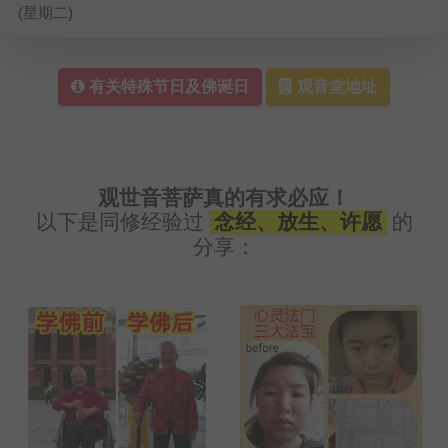
(星期二)
有关特殊节日及佛诞日
观音堂地址
观世音菩萨真的有求必应！
以下是同修经验过
念经、放生、许愿
的
分享：