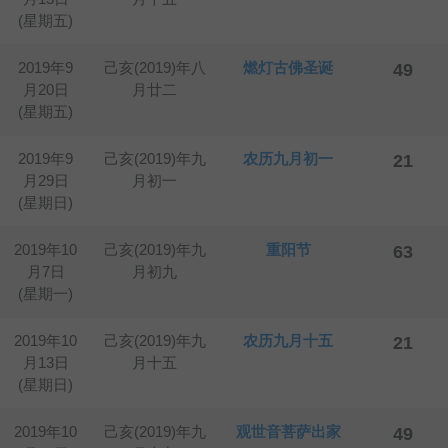
(星期五)
2019年9
己亥(2019)年八
燃灯古佛圣诞
49
月20日
月廿二
(星期五)
2019年9
己亥(2019)年九
农历九月初一
21
月29日
月初一
(星期日)
2019年10
己亥(2019)年九
重阳节
63
月7日
月初九
(星期一)
2019年10
己亥(2019)年九
农历九月十五
21
月13日
月十五
(星期日)
2019年10
己亥(2019)年九
观世音菩萨出家
49