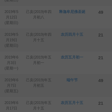
2019年5
己亥(2019)年四
释迦牟尼佛圣诞
49
月12日
月初八
(星期日)
2019年5
己亥(2019)年四
农历四月十五
21
月19日
月十五
(星期日)
2019年6
己亥(2019)年五
农历五月初一
21
月3日
月初一
(星期一)
2019年6
己亥(2019)年五
端午节
49
月7日
月初五
(星期五)
2019年6
己亥(2019)年五
农历五月十五
21
月17日
月十五