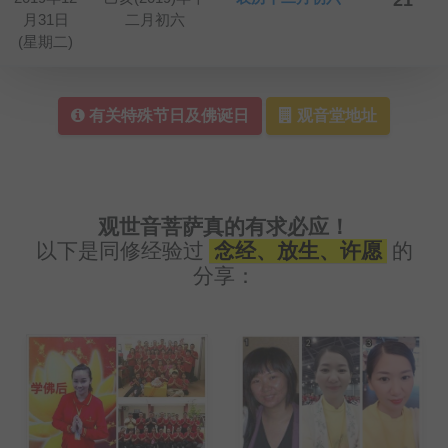
月31日
二月初六
(星期二)
有关特殊节日及佛诞日
观音堂地址
观世音菩萨真的有求必应！
以下是同修经验过
念经、放生、许愿
的
分享：