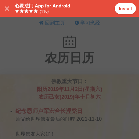
心灵法门 App for Android
Install
(116)
回到主页
学习念经
农历日历
佛教重大节日：
阳历2019年11月2日(星期六)
农历己亥(2019)年十月初六
纪念恩师卢军宏台长涅槃日
师父给世界佛友最后的叮咛 2021-11-10
世界佛友大家好！