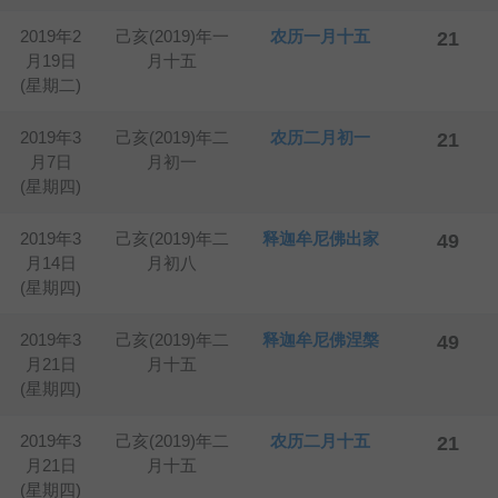
2019年2
己亥(2019)年一
农历一月十五
21
月19日
月十五
(星期二)
2019年3
己亥(2019)年二
农历二月初一
21
月7日
月初一
(星期四)
2019年3
己亥(2019)年二
释迦牟尼佛出家
49
月14日
月初八
(星期四)
2019年3
己亥(2019)年二
释迦牟尼佛涅槃
49
月21日
月十五
(星期四)
2019年3
己亥(2019)年二
农历二月十五
21
月21日
月十五
(星期四)