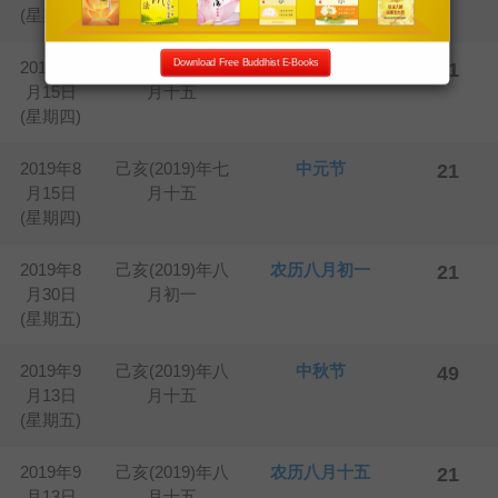
(星期二)
Download Free Buddhist E-Books
2019年8
己亥(2019)年七
农历七月十五
21
月15日
月十五
(星期四)
2019年8
己亥(2019)年七
中元节
21
月15日
月十五
(星期四)
2019年8
己亥(2019)年八
农历八月初一
21
月30日
月初一
(星期五)
2019年9
己亥(2019)年八
中秋节
49
月13日
月十五
(星期五)
2019年9
己亥(2019)年八
农历八月十五
21
月13日
月十五