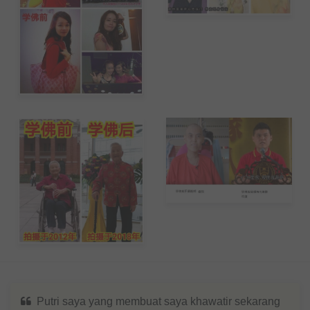
Putri saya yang membuat saya khawatir sekarang