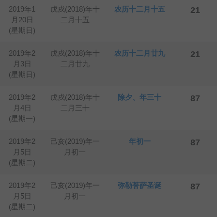
2019年1
戊戌(2018)年十
农历十二月十五
21
月20日
二月十五
(星期日)
2019年2
戊戌(2018)年十
农历十二月廿九
21
月3日
二月廿九
(星期日)
2019年2
戊戌(2018)年十
除夕、年三十
87
月4日
二月三十
(星期一)
2019年2
己亥(2019)年一
年初一
87
月5日
月初一
(星期二)
2019年2
己亥(2019)年一
弥勒菩萨圣诞
87
月5日
月初一
(星期二)