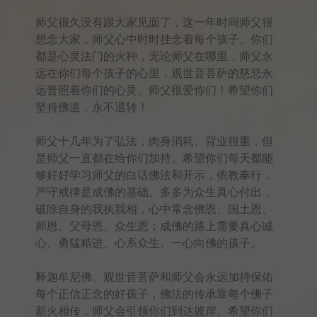
师父很久没有跟大家见面了，这一年时间师父很
想念大家，师父心中时时挂念着每个孩子。你们
都是心灵法门的火种，无论师父在哪里，师父永
远在你们每个孩子的心里，观世音菩萨的慈悲永
远普照着你们的心灵。师父很爱你们！希望你们
坚持佛道，永不退转！
师父十几年为了弘法，肉身消耗、背业很重，但
是师父一直都在给你们加持。希望你们每天都能
够好好学习师父的白话佛法和开示，依教奉行，
严守戒律是成佛的基础。多多为众生真心付出，
破除自身的我执我相，心中常念佛恩、国土恩、
师恩、父母恩、众生恩；成佛的路上需要真心诚
心、勇猛精进、心系众生、一心向佛的孩子。
释迦牟尼佛、观世音菩萨和师父会永远加持保佑
每个正信正念的好孩子，佛法的传承靠每个佛子
薪火相传，师父会引领你们到达彼岸。希望你们