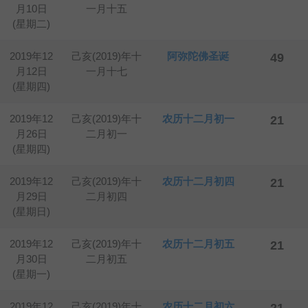
月10日
一月十五
(星期二)
2019年12
己亥(2019)年十
阿弥陀佛圣诞
49
月12日
一月十七
(星期四)
2019年12
己亥(2019)年十
农历十二月初一
21
月26日
二月初一
(星期四)
2019年12
己亥(2019)年十
农历十二月初四
21
月29日
二月初四
(星期日)
2019年12
己亥(2019)年十
农历十二月初五
21
月30日
二月初五
(星期一)
2019年12
己亥(2019)年十
农历十二月初六
21