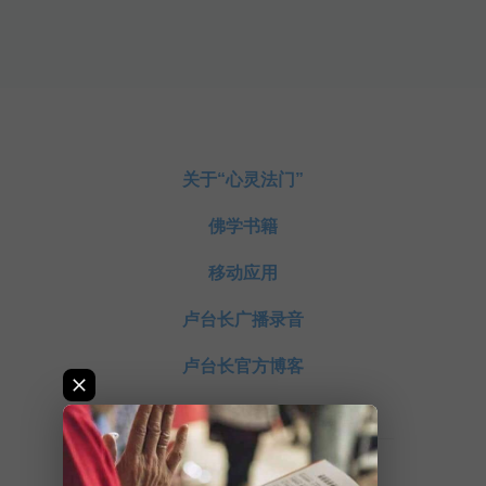
关于“心灵法门”
佛学书籍
移动应用
卢台长广播录音
卢台长官方博客