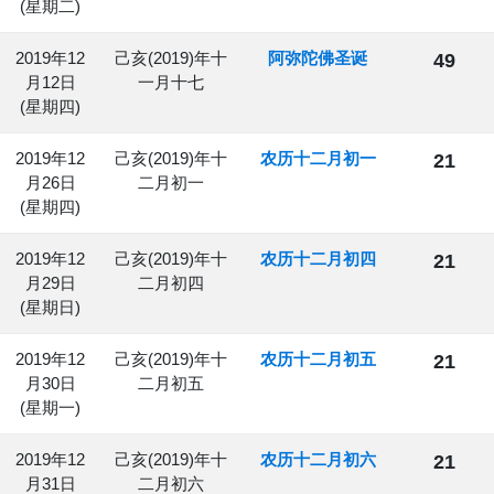
(星期二)
2019年12
己亥(2019)年十
阿弥陀佛圣诞
49
月12日
一月十七
(星期四)
2019年12
己亥(2019)年十
农历十二月初一
21
月26日
二月初一
(星期四)
2019年12
己亥(2019)年十
农历十二月初四
21
月29日
二月初四
(星期日)
2019年12
己亥(2019)年十
农历十二月初五
21
月30日
二月初五
(星期一)
2019年12
己亥(2019)年十
农历十二月初六
21
月31日
二月初六