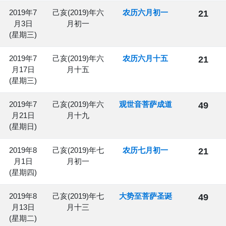
2019年7
己亥(2019)年六
农历六月初一
21
月3日
月初一
(星期三)
2019年7
己亥(2019)年六
农历六月十五
21
月17日
月十五
(星期三)
2019年7
己亥(2019)年六
观世音菩萨成道
49
月21日
月十九
(星期日)
2019年8
己亥(2019)年七
农历七月初一
21
月1日
月初一
(星期四)
2019年8
己亥(2019)年七
大势至菩萨圣诞
49
月13日
月十三
(星期二)