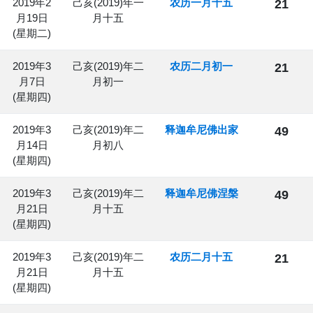
2019年2
己亥(2019)年一
农历一月十五
21
月19日
月十五
(星期二)
2019年3
己亥(2019)年二
农历二月初一
21
月7日
月初一
(星期四)
2019年3
己亥(2019)年二
释迦牟尼佛出家
49
月14日
月初八
(星期四)
2019年3
己亥(2019)年二
释迦牟尼佛涅槃
49
月21日
月十五
(星期四)
2019年3
己亥(2019)年二
农历二月十五
21
月21日
月十五
(星期四)