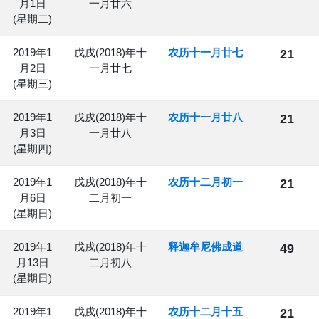
月1日
一月廿六
(星期二)
2019年1
戊戌(2018)年十
农历十一月廿七
21
月2日
一月廿七
(星期三)
2019年1
戊戌(2018)年十
农历十一月廿八
21
月3日
一月廿八
(星期四)
2019年1
戊戌(2018)年十
农历十二月初一
21
月6日
二月初一
(星期日)
2019年1
戊戌(2018)年十
释迦牟尼佛成道
49
月13日
二月初八
(星期日)
2019年1
戊戌(2018)年十
农历十二月十五
21