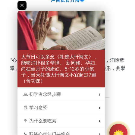
卢台长官方博客
大节日可以多念《礼佛大忏悔文》，
“心灵法门”是净化心灵，离苦得乐，超脱烦恼，消除孽
能够消掉很多孽障。 新同修、孕妇、
尚在坐月子的產妇、5-12岁的小孩
障，超度有缘，还清冤债，广度众生，同登极乐，共攀
子，当天礼佛大忏悔文不宜超过7遍
四圣。
（含功课）
🙏 初学者念经步骤
📕 学习念经
🥦 为什么要吃素
xinlingfamen.info
📞 联络心灵法门共修会