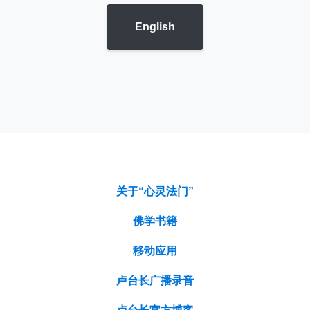
English
关于“心灵法门”
佛学书籍
移动应用
卢台长广播录音