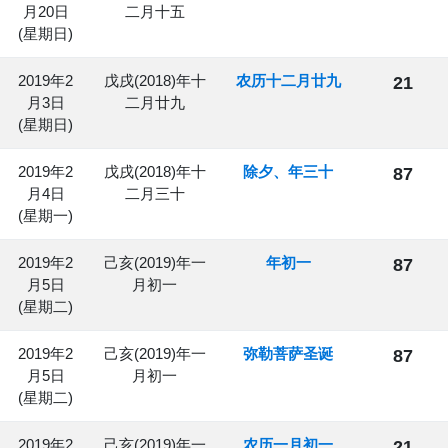
月20日
二月十五
(星期日)
2019年2
戊戌(2018)年十
农历十二月廿九
21
月3日
二月廿九
(星期日)
2019年2
戊戌(2018)年十
除夕、年三十
87
月4日
二月三十
(星期一)
2019年2
己亥(2019)年一
年初一
87
月5日
月初一
(星期二)
2019年2
己亥(2019)年一
弥勒菩萨圣诞
87
月5日
月初一
(星期二)
2019年2
己亥(2019)年一
农历一月初一
21