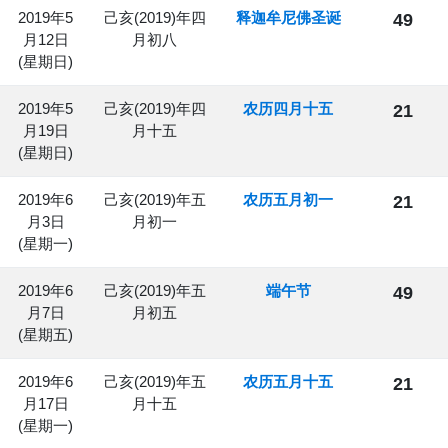
2019年5
己亥(2019)年四
释迦牟尼佛圣诞
49
月12日
月初八
(星期日)
2019年5
己亥(2019)年四
农历四月十五
21
月19日
月十五
(星期日)
2019年6
己亥(2019)年五
农历五月初一
21
月3日
月初一
(星期一)
2019年6
己亥(2019)年五
端午节
49
月7日
月初五
(星期五)
2019年6
己亥(2019)年五
农历五月十五
21
月17日
月十五
(星期一)