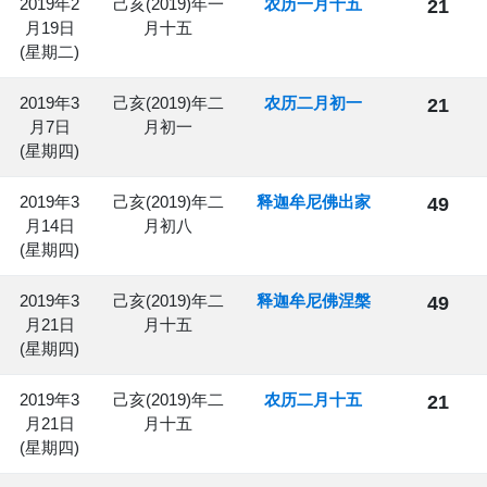
2019年2
己亥(2019)年一
农历一月十五
21
月19日
月十五
(星期二)
2019年3
己亥(2019)年二
农历二月初一
21
月7日
月初一
(星期四)
2019年3
己亥(2019)年二
释迦牟尼佛出家
49
月14日
月初八
(星期四)
2019年3
己亥(2019)年二
释迦牟尼佛涅槃
49
月21日
月十五
(星期四)
2019年3
己亥(2019)年二
农历二月十五
21
月21日
月十五
(星期四)