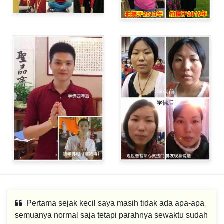
Pertama sejak kecil saya masih tidak ada apa-apa
semuanya normal saja tetapi parahnya sewaktu sudah