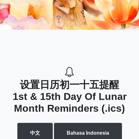
设置日历初一十五提醒
1st & 15th Day Of Lunar
Month Reminders (.ics)
中文
Bahasa Indonesia