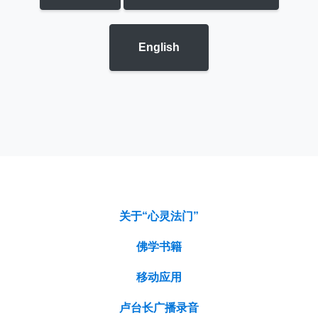
English
关于“心灵法门”
佛学书籍
移动应用
卢台长广播录音