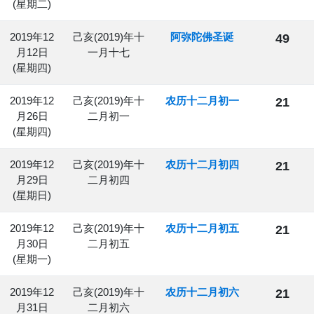
(星期二)
2019年12
己亥(2019)年十
阿弥陀佛圣诞
49
月12日
一月十七
(星期四)
2019年12
己亥(2019)年十
农历十二月初一
21
月26日
二月初一
(星期四)
2019年12
己亥(2019)年十
农历十二月初四
21
月29日
二月初四
(星期日)
2019年12
己亥(2019)年十
农历十二月初五
21
月30日
二月初五
(星期一)
2019年12
己亥(2019)年十
农历十二月初六
21
月31日
二月初六