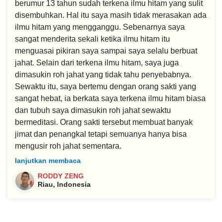
berumur 13 tahun sudah terkena ilmu hitam yang sulit
disembuhkan. Hal itu saya masih tidak merasakan ada
ilmu hitam yang mengganggu. Sebenarnya saya
sangat menderita sekali ketika ilmu hitam itu
menguasai pikiran saya sampai saya selalu berbuat
jahat. Selain dari terkena ilmu hitam, saya juga
dimasukin roh jahat yang tidak tahu penyebabnya.
Sewaktu itu, saya bertemu dengan orang sakti yang
sangat hebat, ia berkata saya terkena ilmu hitam biasa
dan tubuh saya dimasukin roh jahat sewaktu
bermeditasi. Orang sakti tersebut membuat banyak
jimat dan penangkal tetapi semuanya hanya bisa
mengusir roh jahat sementara.
lanjutkan membaca
RODDY ZENG
Riau, Indonesia