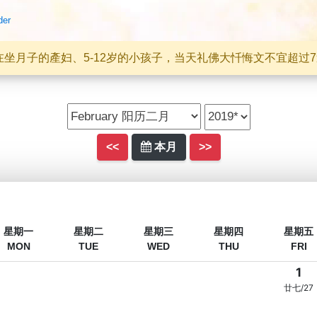
der
坐月子的產妇、5-12岁的小孩子，当天礼佛大忏悔文不宜超过
<<
本月
>>
星期一
星期二
星期三
星期四
星期五
MON
TUE
WED
THU
FRI
1
廿七/27