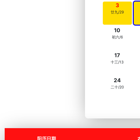
3
廿九/29
10
初六/6
17
十三/13
24
二十/20
阳历日期