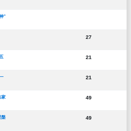
神”
27
五
21
一
21
出家
49
涅槃
49