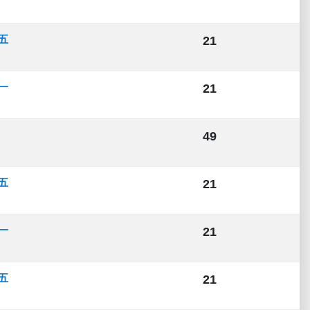
五
21
一
21
49
五
21
一
21
五
21