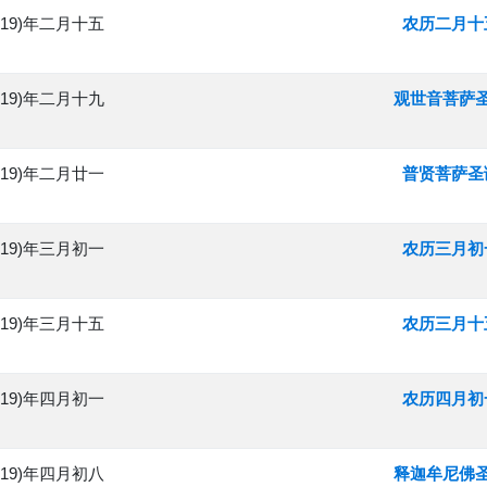
019)年二月十五
农历二月十
019)年二月十九
观世音菩萨
019)年二月廿一
普贤菩萨圣
019)年三月初一
农历三月初
019)年三月十五
农历三月十
019)年四月初一
农历四月初
019)年四月初八
释迦牟尼佛