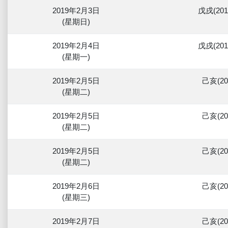
2019年2月3日
戊戌(20
(星期日)
2019年2月4日
戊戌(20
(星期一)
2019年2月5日
己亥(2
(星期二)
2019年2月5日
己亥(2
(星期二)
2019年2月5日
己亥(2
(星期二)
2019年2月6日
己亥(2
(星期三)
2019年2月7日
己亥(2