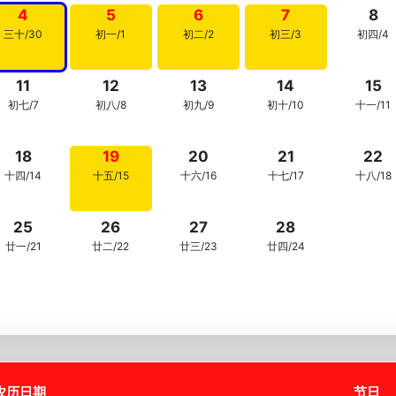
4
5
6
7
8
三十/30
初一/1
初二/2
初三/3
初四/4
11
12
13
14
15
初七/7
初八/8
初九/9
初十/10
十一/11
18
19
20
21
22
十四/14
十五/15
十六/16
十七/17
十八/18
25
26
27
28
廿一/21
廿二/22
廿三/23
廿四/24
农历日期
节日