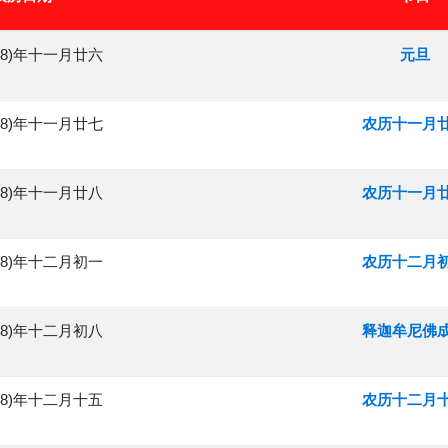
18)年十一月廿六
元旦
18)年十一月廿七
农历十一月
18)年十一月廿八
农历十一月
18)年十二月初一
农历十二月
18)年十二月初八
释迦牟尼佛
18)年十二月十五
农历十二月