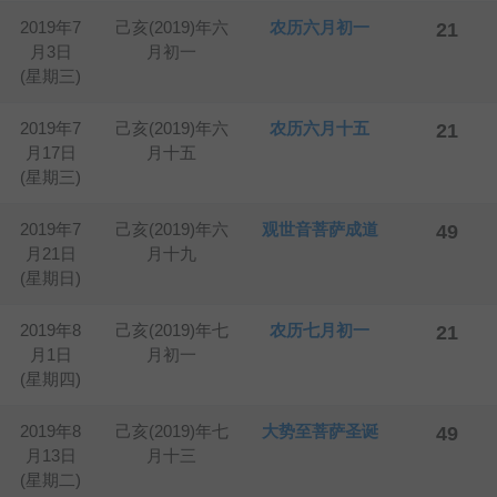
2019年7
己亥(2019)年六
农历六月初一
21
月3日
月初一
(星期三)
2019年7
己亥(2019)年六
农历六月十五
21
月17日
月十五
(星期三)
2019年7
己亥(2019)年六
观世音菩萨成道
49
月21日
月十九
(星期日)
2019年8
己亥(2019)年七
农历七月初一
21
月1日
月初一
(星期四)
2019年8
己亥(2019)年七
大势至菩萨圣诞
49
月13日
月十三
(星期二)