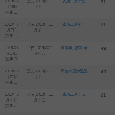
2019年2
己亥(2019)年一
农历一月十五
21
月19日
月十五
(星期二)
2019年3
己亥(2019)年二
农历二月初一
21
月7日
月初一
(星期四)
2019年3
己亥(2019)年二
释迦牟尼佛出家
49
月14日
月初八
(星期四)
2019年3
己亥(2019)年二
释迦牟尼佛涅槃
49
月21日
月十五
(星期四)
2019年3
己亥(2019)年二
农历二月十五
21
月21日
月十五
(星期四)