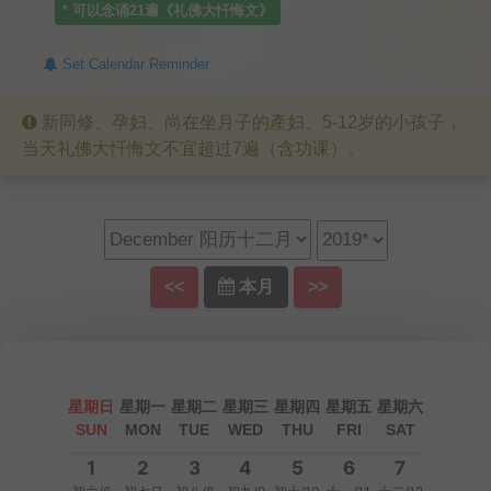
* 可以念诵
21
遍《礼佛大忏悔文》
Set Calendar Reminder
新同修、孕妇、尚在坐月子的產妇、5-12岁的小孩子，
当天礼佛大忏悔文不宜超过7遍（含功课）。
<<
本月
>>
星期日
星期一
星期二
星期三
星期四
星期五
星期六
SUN
MON
TUE
WED
THU
FRI
SAT
1
2
3
4
5
6
7