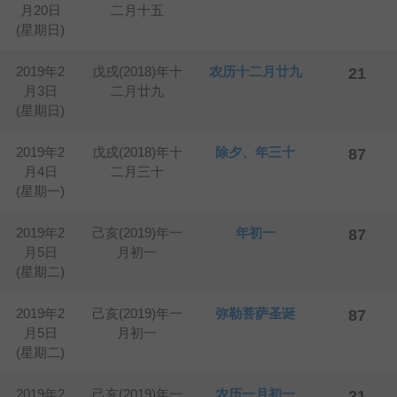
月20日
二月十五
(星期日)
2019年2
戊戌(2018)年十
农历十二月廿九
21
月3日
二月廿九
(星期日)
2019年2
戊戌(2018)年十
除夕、年三十
87
月4日
二月三十
(星期一)
2019年2
己亥(2019)年一
年初一
87
月5日
月初一
(星期二)
2019年2
己亥(2019)年一
弥勒菩萨圣诞
87
月5日
月初一
(星期二)
2019年2
己亥(2019)年一
农历一月初一
21