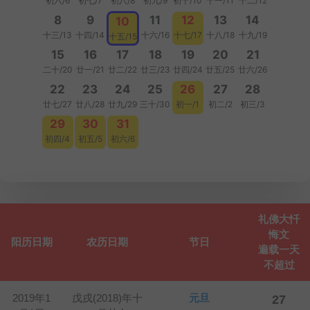
初六/6
初七/7
初八/8
初九/9
初十/10
十一/11
十二/12
8
9
11
12
13
14
10
十三/13
十四/14
十六/16
十七/17
十八/18
十九/19
十五/15
15
16
17
18
19
20
21
二十/20
廿一/21
廿二/22
廿三/23
廿四/24
廿五/25
廿六/26
22
23
24
25
26
27
28
廿七/27
廿八/28
廿九/29
三十/30
初一/1
初二/2
初三/3
29
30
31
初四/4
初五/5
初六/6
礼佛大忏
悔文
阳历日期
农历日期
节日
遍载一天
不超过
2019年1
戊戌(2018)年十
元旦
27