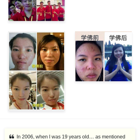
In 2006, when I was 19 years old… as mentioned