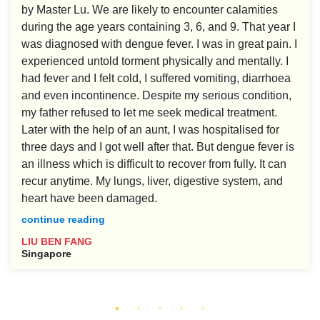
by Master Lu. We are likely to encounter calamities
during the age years containing 3, 6, and 9. That year I
was diagnosed with dengue fever. I was in great pain. I
experienced untold torment physically and mentally. I
had fever and I felt cold, I suffered vomiting, diarrhoea
and even incontinence. Despite my serious condition,
my father refused to let me seek medical treatment.
Later with the help of an aunt, I was hospitalised for
three days and I got well after that. But dengue fever is
an illness which is difficult to recover from fully. It can
recur anytime. My lungs, liver, digestive system, and
heart have been damaged.
continue reading
LIU BEN FANG
Singapore