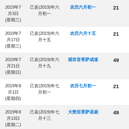
2019年7
己亥(2019)年六
农历六月初一
21
月3日
月初一
(星期三)
2019年7
己亥(2019)年六
农历六月十五
21
月17日
月十五
(星期三)
2019年7
己亥(2019)年六
观世音菩萨成道
49
月21日
月十九
(星期日)
2019年8
己亥(2019)年七
农历七月初一
21
月1日
月初一
(星期四)
2019年8
己亥(2019)年七
大势至菩萨圣诞
49
月13日
月十三
(星期二)