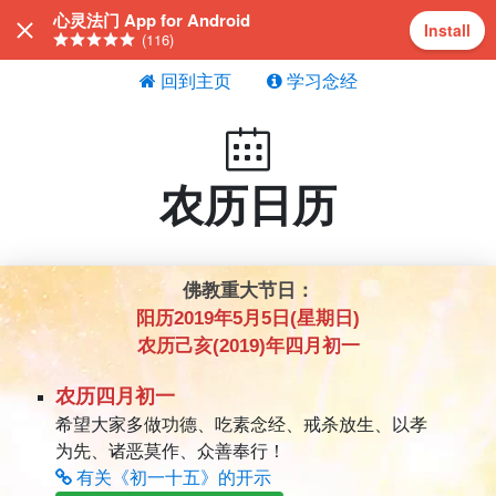
心灵法门 App for Android
Install
(116)
回到主页
学习念经
农历日历
佛教重大节日：
阳历2019年5月5日(星期日)
农历己亥(2019)年四月初一
农历四月初一
希望大家多做功德、吃素念经、戒杀放生、以孝
为先、诸恶莫作、众善奉行！
有关《初一十五》的开示