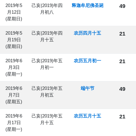
2019年5
己亥(2019)年四
释迦牟尼佛圣诞
49
月12日
月初八
(星期日)
2019年5
己亥(2019)年四
农历四月十五
21
月19日
月十五
(星期日)
2019年6
己亥(2019)年五
农历五月初一
21
月3日
月初一
(星期一)
2019年6
己亥(2019)年五
端午节
49
月7日
月初五
(星期五)
2019年6
己亥(2019)年五
农历五月十五
21
月17日
月十五
(星期一)