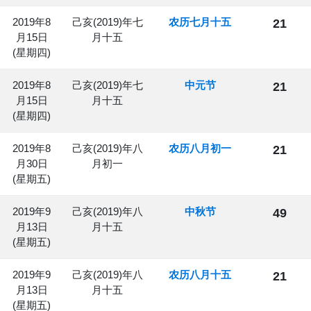
2019年8
己亥(2019)年七
农历七月十五
21
月15日
月十五
(星期四)
2019年8
己亥(2019)年七
中元节
21
月15日
月十五
(星期四)
2019年8
己亥(2019)年八
农历八月初一
21
月30日
月初一
(星期五)
2019年9
己亥(2019)年八
中秋节
49
月13日
月十五
(星期五)
2019年9
己亥(2019)年八
农历八月十五
21
月13日
月十五
(星期五)