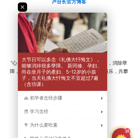
卢台长官方博客
大节日可以多念《礼佛大忏悔文》，
“心灵法门”是净化心灵，离苦得乐，超脱烦恼，消除孽
能够消掉很多孽障。 新同修、孕妇、
尚在坐月子的產妇、5-12岁的小孩
障，超度有缘，还清冤债，广度众生，同登极乐，共攀
子，当天礼佛大忏悔文不宜超过7遍
四圣。
（含功课）
🙏 初学者念经步骤
📕 学习念经
🥦 为什么要吃素
10