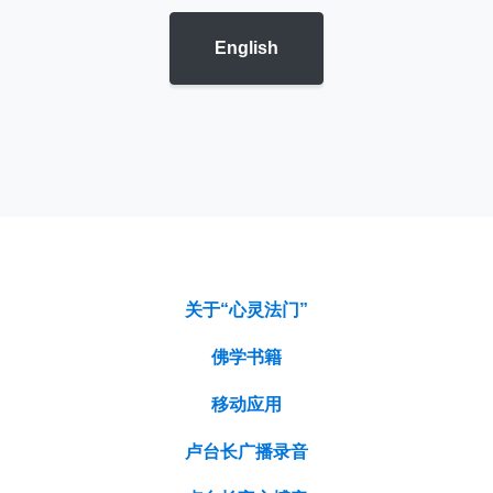
English
关于“心灵法门”
佛学书籍
移动应用
卢台长广播录音