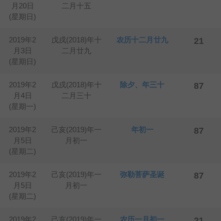
月20日
二月十五
(星期日)
2019年2
戊戌(2018)年十
农历十二月廿九
21
月3日
二月廿九
(星期日)
2019年2
戊戌(2018)年十
除夕、年三十
87
月4日
二月三十
(星期一)
2019年2
己亥(2019)年一
年初一
87
月5日
月初一
(星期二)
2019年2
己亥(2019)年一
弥勒菩萨圣诞
87
月5日
月初一
(星期二)
2019年2
己亥(2019)年一
农历一月初一
21