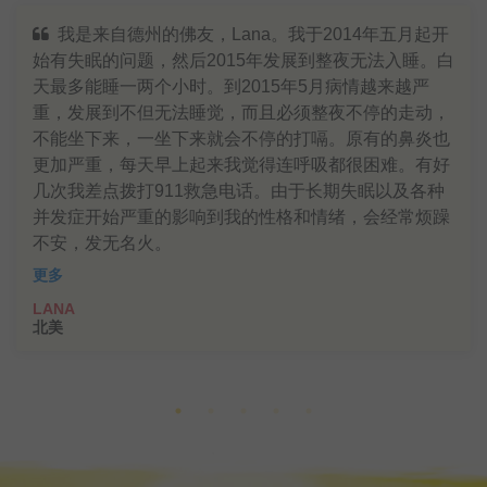
我是来自德州的佛友，Lana。我于2014年五月起开
始有失眠的问题，然后2015年发展到整夜无法入睡。白
天最多能睡一两个小时。到2015年5月病情越来越严
重，发展到不但无法睡觉，而且必须整夜不停的走动，
不能坐下来，一坐下来就会不停的打嗝。原有的鼻炎也
更加严重，每天早上起来我觉得连呼吸都很困难。有好
几次我差点拨打911救急电话。由于长期失眠以及各种
并发症开始严重的影响到我的性格和情绪，会经常烦躁
不安，发无名火。
更多
LANA
北美