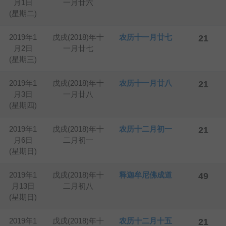
月1日
一月廿六
(星期二)
2019年1
戊戌(2018)年十
农历十一月廿七
21
月2日
一月廿七
(星期三)
2019年1
戊戌(2018)年十
农历十一月廿八
21
月3日
一月廿八
(星期四)
2019年1
戊戌(2018)年十
农历十二月初一
21
月6日
二月初一
(星期日)
2019年1
戊戌(2018)年十
释迦牟尼佛成道
49
月13日
二月初八
(星期日)
2019年1
戊戌(2018)年十
农历十二月十五
21