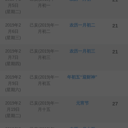
月5日
月初一
(星期二)
2019年2
己亥(2019)年一
农历一月初二
21
月6日
月初二
(星期三)
2019年2
己亥(2019)年一
农历一月初三
21
月7日
月初三
(星期四)
2019年2
己亥(2019)年一
年初五“迎财神”
月9日
月初五
(星期六)
2019年2
己亥(2019)年一
元宵节
27
月19日
月十五
(星期二)