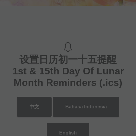
设置日历初一十五提醒
1st & 15th Day Of Lunar
Month Reminders (.ics)
中文
Bahasa Indonesia
English