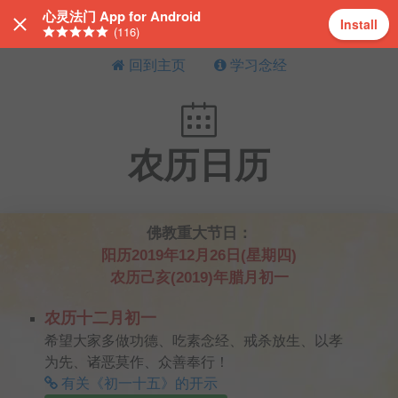
心灵法门 App for Android
Install
(116)
回到主页
学习念经
农历日历
佛教重大节日：
阳历2019年12月26日(星期四)
农历己亥(2019)年腊月初一
农历十二月初一
希望大家多做功德、吃素念经、戒杀放生、以孝
为先、诸恶莫作、众善奉行！
有关《初一十五》的开示