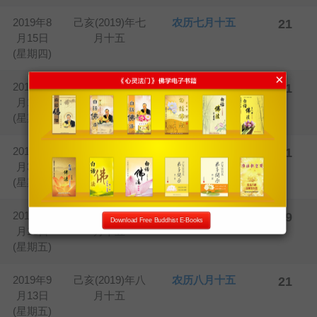
2019年8
己亥(2019)年七
农历七月十五
21
月15日
月十五
(星期四)
×
2019年8
己亥(2019)年七
中元节
21
月15日
月十五
(星期四)
2019年8
己亥(2019)年八
农历八月初一
21
月30日
月初一
(星期五)
2019年9
己亥(2019)年八
中秋节
49
Download Free Buddhist E-Books
月13日
月十五
(星期五)
2019年9
己亥(2019)年八
农历八月十五
21
月13日
月十五
(星期五)