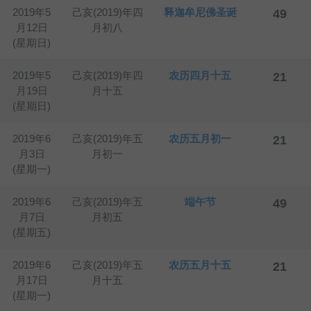
2019年5
己亥(2019)年四
释迦牟尼佛圣诞
49
月12日
月初八
(星期日)
2019年5
己亥(2019)年四
农历四月十五
21
月19日
月十五
(星期日)
2019年6
己亥(2019)年五
农历五月初一
21
月3日
月初一
(星期一)
2019年6
己亥(2019)年五
端午节
49
月7日
月初五
(星期五)
2019年6
己亥(2019)年五
农历五月十五
21
月17日
月十五
(星期一)