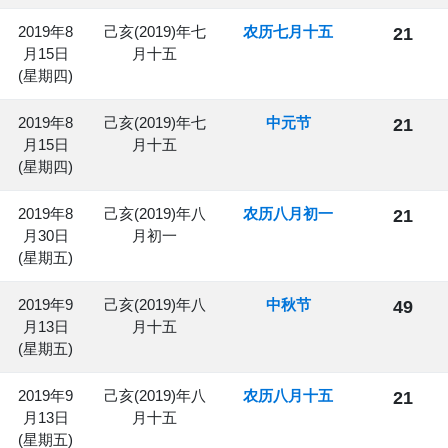
2019年8
己亥(2019)年七
农历七月十五
21
月15日
月十五
(星期四)
2019年8
己亥(2019)年七
中元节
21
月15日
月十五
(星期四)
2019年8
己亥(2019)年八
农历八月初一
21
月30日
月初一
(星期五)
2019年9
己亥(2019)年八
中秋节
49
月13日
月十五
(星期五)
2019年9
己亥(2019)年八
农历八月十五
21
月13日
月十五
(星期五)