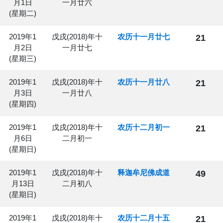
月1日
一月廿六
(星期二)
2019年1
戊戌(2018)年十
农历十一月廿七
21
月2日
一月廿七
(星期三)
2019年1
戊戌(2018)年十
农历十一月廿八
21
月3日
一月廿八
(星期四)
2019年1
戊戌(2018)年十
农历十二月初一
21
月6日
二月初一
(星期日)
2019年1
戊戌(2018)年十
释迦牟尼佛成道
49
月13日
二月初八
(星期日)
2019年1
戊戌(2018)年十
农历十二月十五
21