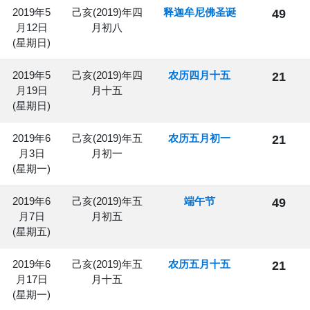
2019年5
己亥(2019)年四
释迦牟尼佛圣诞
49
月12日
月初八
(星期日)
2019年5
己亥(2019)年四
农历四月十五
21
月19日
月十五
(星期日)
2019年6
己亥(2019)年五
农历五月初一
21
月3日
月初一
(星期一)
2019年6
己亥(2019)年五
端午节
49
月7日
月初五
(星期五)
2019年6
己亥(2019)年五
农历五月十五
21
月17日
月十五
(星期一)