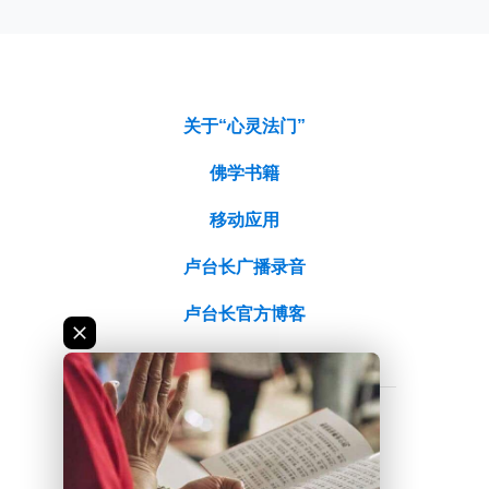
关于“心灵法门”
佛学书籍
移动应用
卢台长广播录音
卢台长官方博客