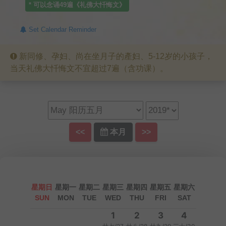
* 可以念诵
49
遍《礼佛大忏悔文》
Set Calendar Reminder
新同修、孕妇、尚在坐月子的產妇、5-12岁的小孩子，
当天礼佛大忏悔文不宜超过7遍（含功课）。
<<
本月
>>
星期日
星期一
星期二
星期三
星期四
星期五
星期六
SUN
MON
TUE
WED
THU
FRI
SAT
1
2
3
4