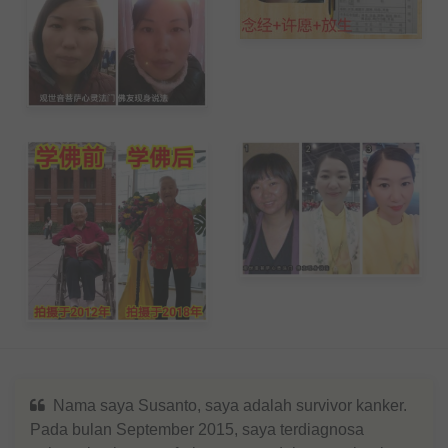
Nama saya Susanto, saya adalah survivor kanker.
Pada bulan September 2015, saya terdiagnosa