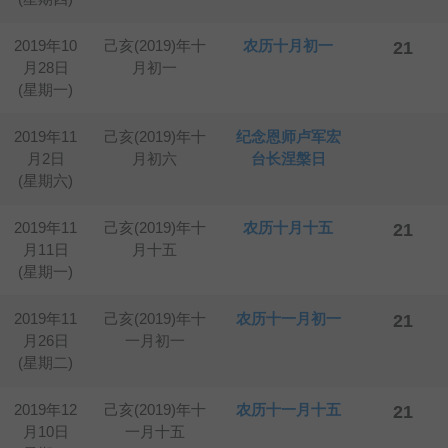
2019年10
己亥(2019)年十
农历十月初一
21
月28日
月初一
(星期一)
2019年11
己亥(2019)年十
纪念恩师卢军宏
月2日
月初六
台长涅槃日
(星期六)
2019年11
己亥(2019)年十
农历十月十五
21
月11日
月十五
(星期一)
2019年11
己亥(2019)年十
农历十一月初一
21
月26日
一月初一
(星期二)
2019年12
己亥(2019)年十
农历十一月十五
21
月10日
一月十五