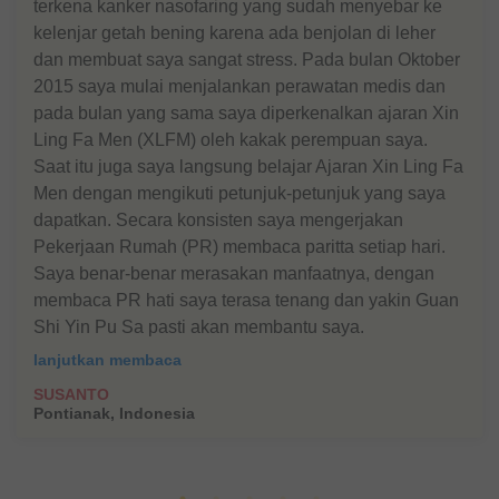
terkena kanker nasofaring yang sudah menyebar ke
kelenjar getah bening karena ada benjolan di leher
dan membuat saya sangat stress. Pada bulan Oktober
2015 saya mulai menjalankan perawatan medis dan
pada bulan yang sama saya diperkenalkan ajaran Xin
Ling Fa Men (XLFM) oleh kakak perempuan saya.
Saat itu juga saya langsung belajar Ajaran Xin Ling Fa
Men dengan mengikuti petunjuk-petunjuk yang saya
dapatkan. Secara konsisten saya mengerjakan
Pekerjaan Rumah (PR) membaca paritta setiap hari.
Saya benar-benar merasakan manfaatnya, dengan
membaca PR hati saya terasa tenang dan yakin Guan
Shi Yin Pu Sa pasti akan membantu saya.
lanjutkan membaca
SUSANTO
Pontianak, Indonesia