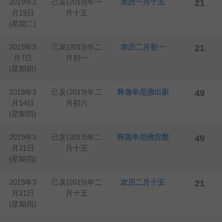
2019年2
己亥(2019)年一
农历一月十五
21
月19日
月十五
(星期二)
2019年3
己亥(2019)年二
农历二月初一
21
月7日
月初一
(星期四)
2019年3
己亥(2019)年二
释迦牟尼佛出家
49
月14日
月初八
(星期四)
2019年3
己亥(2019)年二
释迦牟尼佛涅槃
49
月21日
月十五
(星期四)
2019年3
己亥(2019)年二
农历二月十五
21
月21日
月十五
(星期四)