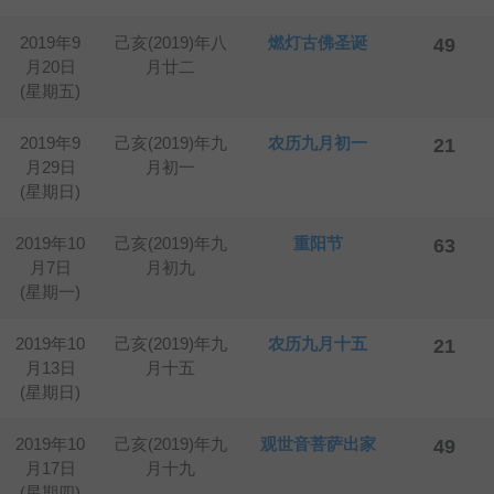
2019年9
己亥(2019)年八
燃灯古佛圣诞
49
月20日
月廿二
(星期五)
2019年9
己亥(2019)年九
农历九月初一
21
月29日
月初一
(星期日)
2019年10
己亥(2019)年九
重阳节
63
月7日
月初九
(星期一)
2019年10
己亥(2019)年九
农历九月十五
21
月13日
月十五
(星期日)
2019年10
己亥(2019)年九
观世音菩萨出家
49
月17日
月十九
(星期四)