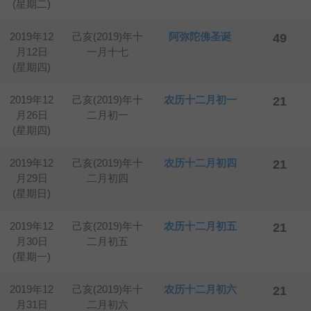
(星期二)
2019年12
己亥(2019)年十
阿弥陀佛圣诞
49
月12日
一月十七
(星期四)
2019年12
己亥(2019)年十
农历十二月初一
21
月26日
二月初一
(星期四)
2019年12
己亥(2019)年十
农历十二月初四
21
月29日
二月初四
(星期日)
2019年12
己亥(2019)年十
农历十二月初五
21
月30日
二月初五
(星期一)
2019年12
己亥(2019)年十
农历十二月初六
21
月31日
二月初六