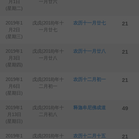
月1日
一月廿六
(星期二)
2019年1
戊戌(2018)年十
农历十一月廿七
21
月2日
一月廿七
(星期三)
2019年1
戊戌(2018)年十
农历十一月廿八
21
月3日
一月廿八
(星期四)
2019年1
戊戌(2018)年十
农历十二月初一
21
月6日
二月初一
(星期日)
2019年1
戊戌(2018)年十
释迦牟尼佛成道
49
月13日
二月初八
(星期日)
2019年1
戊戌(2018)年十
农历十二月十五
21