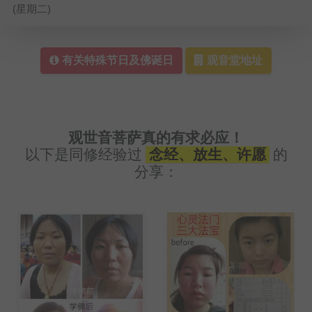
(星期二)
有关特殊节日及佛诞日
观音堂地址
观世音菩萨真的有求必应！
以下是同修经验过
念经、放生、许愿
的
分享：