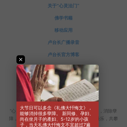
关于“心灵法门”
佛学书籍
移动应用
卢台长广播录音
卢台长官方博客
大节日可以多念《礼佛大忏悔文》，
“心灵法门”是净化心灵，离苦得乐，超脱烦恼，消除孽
能够消掉很多孽障。 新同修、孕妇、
尚在坐月子的產妇、5-12岁的小孩
障，超度有缘，还清冤债，广度众生，同登极乐，共攀
子，当天礼佛大忏悔文不宜超过7遍
四圣。