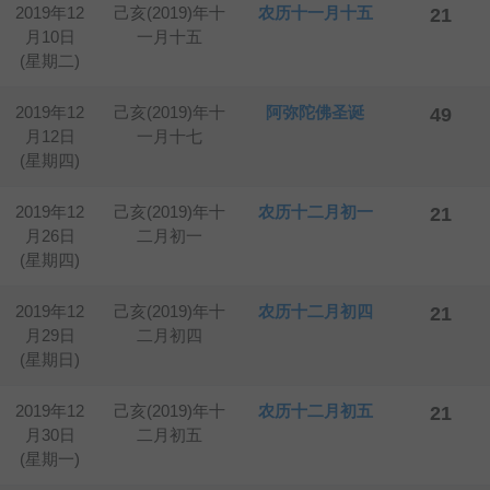
2019年12
己亥(2019)年十
农历十一月十五
21
月10日
一月十五
(星期二)
2019年12
己亥(2019)年十
阿弥陀佛圣诞
49
月12日
一月十七
(星期四)
2019年12
己亥(2019)年十
农历十二月初一
21
月26日
二月初一
(星期四)
2019年12
己亥(2019)年十
农历十二月初四
21
月29日
二月初四
(星期日)
2019年12
己亥(2019)年十
农历十二月初五
21
月30日
二月初五
(星期一)