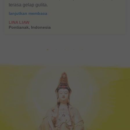
terasa gelap gulita.
lanjutkan membaca
LINA LIAW
Pontianak, Indonesia