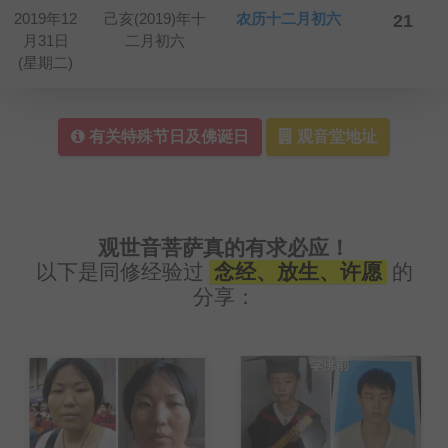
2019年12
己亥(2019)年十
农历十二月初六
21
月31日
二月初六
(星期二)
有关特殊节日及佛诞日
观音堂地址
观世音菩萨真的有求必应！
以下是同修经验过
念经、放生、许愿
的
分享：