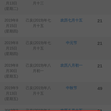
月13日
月十三
(星期二)
2019年8
己亥(2019)年七
农历七月十五
21
月15日
月十五
(星期四)
2019年8
己亥(2019)年七
中元节
21
月15日
月十五
(星期四)
2019年8
己亥(2019)年八
农历八月初一
21
月30日
月初一
(星期五)
2019年9
己亥(2019)年八
中秋节
49
月13日
月十五
(星期五)
2019年9
己亥(2019)年八
农历八月十五
21