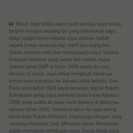
Masih ingat ketika saya masih remaja, saya selalu
berpikir kenapa seorang Ibu yang melahirkan saya,
tetapi sangat benci kepada saya, bahkan sudah
seperti bukan anaknya lagi, lebih dari orang lain.
Selalu memaki-maki dan menyumpahi saya. Karena
keadaan ekonomi yang susah dan miskin, maka
setelah tamat SMP di tahun 2005 waktu itu saya
berusia 16 tahun, saya nekat mengikuti kakaknya
teman saya merantau ke Jakarta untuk bekerja. Dan
Pada awal tahun 2008 saya merantau lagi ke Batam.
Kehidupan gelap saya bermulai pada bulan Agustus
2008, pada waktu itu saya mulai bekerja di Malaysia
sampai tahun 2016. Selama 8 tahun itu saya sering
bolak balik Batam-Malaysia, begitu juga dengan yang
namanya Narkoba, Judi, Minuman keras, Berasusila
sudah memasuki kehidupan saya. Dunia hidup saya