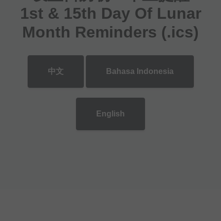
1st & 15th Day Of Lunar
Month Reminders (.ics)
中文
Bahasa Indonesia
English