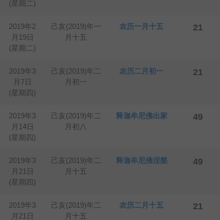
(星期二)
2019年2
己亥(2019)年一
农历一月十五
21
月19日
月十五
(星期二)
2019年3
己亥(2019)年二
农历二月初一
21
月7日
月初一
(星期四)
2019年3
己亥(2019)年二
释迦牟尼佛出家
49
月14日
月初八
(星期四)
2019年3
己亥(2019)年二
释迦牟尼佛涅槃
49
月21日
月十五
(星期四)
2019年3
己亥(2019)年二
农历二月十五
21
月21日
月十五