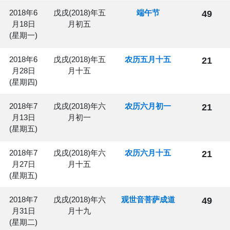
2018年6
戊戌(2018)年五
端午节
49
月18日
月初五
(星期一)
2018年6
戊戌(2018)年五
农历五月十五
21
月28日
月十五
(星期四)
2018年7
戊戌(2018)年六
农历六月初一
21
月13日
月初一
(星期五)
2018年7
戊戌(2018)年六
农历六月十五
21
月27日
月十五
(星期五)
2018年7
戊戌(2018)年六
观世音菩萨成道
49
月31日
月十九
(星期二)