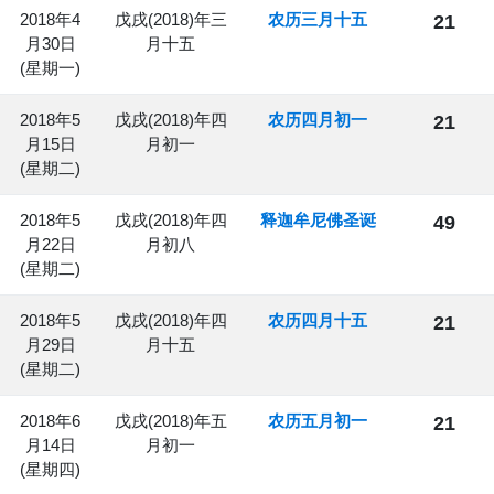
2018年4
戊戌(2018)年三
农历三月十五
21
月30日
月十五
(星期一)
2018年5
戊戌(2018)年四
农历四月初一
21
月15日
月初一
(星期二)
2018年5
戊戌(2018)年四
释迦牟尼佛圣诞
49
月22日
月初八
(星期二)
2018年5
戊戌(2018)年四
农历四月十五
21
月29日
月十五
(星期二)
2018年6
戊戌(2018)年五
农历五月初一
21
月14日
月初一
(星期四)