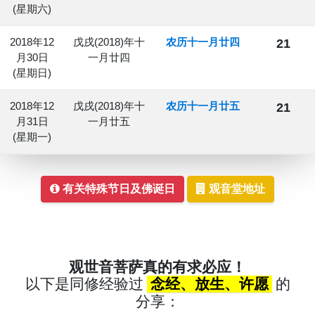
(星期六)
2018年12
戊戌(2018)年十
农历十一月廿四
21
月30日
一月廿四
(星期日)
2018年12
戊戌(2018)年十
农历十一月廿五
21
月31日
一月廿五
(星期一)
有关特殊节日及佛诞日
观音堂地址
观世音菩萨真的有求必应！
以下是同修经验过
念经、放生、许愿
的
分享：