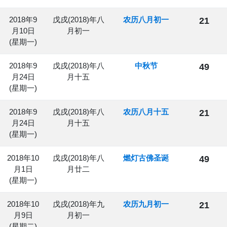
2018年9
戊戌(2018)年八
农历八月初一
21
月10日
月初一
(星期一)
2018年9
戊戌(2018)年八
中秋节
49
月24日
月十五
(星期一)
2018年9
戊戌(2018)年八
农历八月十五
21
月24日
月十五
(星期一)
2018年10
戊戌(2018)年八
燃灯古佛圣诞
49
月1日
月廿二
(星期一)
2018年10
戊戌(2018)年九
农历九月初一
21
月9日
月初一
(星期二)