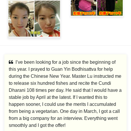
I’ve been looking for a job since the beginning of
this year. I prayed to Guan Yin Bodhisattva for help
during the Chinese New Year. Master Lu instructed me
to release six hundred fishes and recite the Cundi
Dharani 108 times per day. He said that I would have a
stable job by April at the latest. If I wanted this to
happen sooner, I could use the merits I accumulated
from being a vegetarian. One day in March, I got a call
from a big company for an interview. Everything went
smoothly and I got the offer!