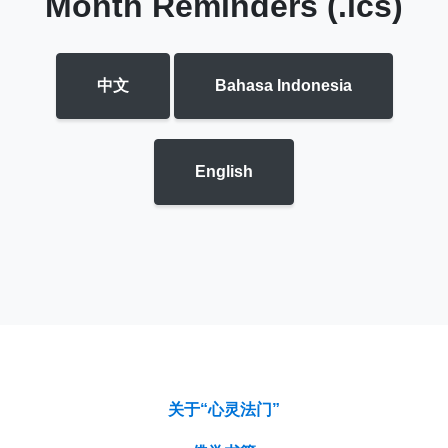
Month Reminders (.ics)
中文
Bahasa Indonesia
English
关于“心灵法门”