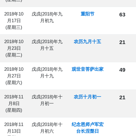
2018年10
戊戌(2018)年九
重阳节
63
月17日
月初九
(星期三)
2018年10
戊戌(2018)年九
农历九月十五
21
月23日
月十五
(星期二)
2018年10
戊戌(2018)年九
观世音菩萨出家
49
月27日
月十九
(星期六)
2018年11
戊戌(2018)年十
农历十月初一
21
月8日
月初一
(星期四)
2018年11
戊戌(2018)年十
纪念恩师卢军宏
月13日
月初六
台长涅槃日