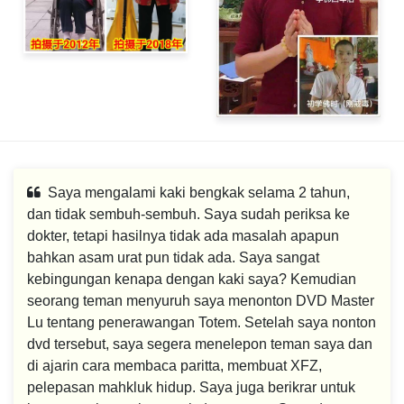
Saya mengalami kaki bengkak selama 2 tahun,
dan tidak sembuh-sembuh. Saya sudah periksa ke
dokter, tetapi hasilnya tidak ada masalah apapun
bahkan asam urat pun tidak ada. Saya sangat
kebingungan kenapa dengan kaki saya? Kemudian
seorang teman menyuruh saya menonton DVD Master
Lu tentang penerawangan Totem. Setelah saya nonton
dvd tersebut, saya segera menelepon teman saya dan
di ajarin cara membaca paritta, membuat XFZ,
pelepasan mahkluk hidup. Saya juga berikrar untuk