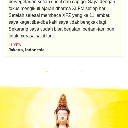
bervegetarian setiap cue it dan cap go. Saya dengan
fokus mengikuti ajaran dharma XLFM setiap hari.
Setelah selesai membaca XFZ yang ke 11 lembar,
saya kaget tiba-tiba kaki saya tidak bengkak lagi.
Sekarang saya sudah bisa berjalan, berjam-jam pun
tidak merasa sakit lagi.
LI YEN
Jakarta, Indonesia