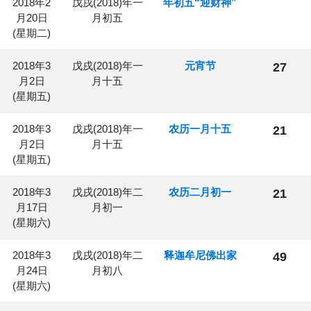
2018年2
戊戌(2018)年一
年初五“迎财神”
月20日
月初五
(星期二)
2018年3
戊戌(2018)年一
元宵节
27
月2日
月十五
(星期五)
2018年3
戊戌(2018)年一
农历一月十五
21
月2日
月十五
(星期五)
2018年3
戊戌(2018)年二
农历二月初一
21
月17日
月初一
(星期六)
2018年3
戊戌(2018)年二
释迦牟尼佛出家
49
月24日
月初八
(星期六)