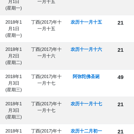
月1日
一月十五
(星期一)
2018年1
丁酉(2017)年十
农历十一月十五
21
月1日
一月十五
(星期一)
2018年1
丁酉(2017)年十
农历十一月十六
21
月2日
一月十六
(星期二)
2018年1
丁酉(2017)年十
阿弥陀佛圣诞
49
月3日
一月十七
(星期三)
2018年1
丁酉(2017)年十
农历十一月十七
21
月3日
一月十七
(星期三)
2018年1
丁酉(2017)年十
农历十二月初一
21