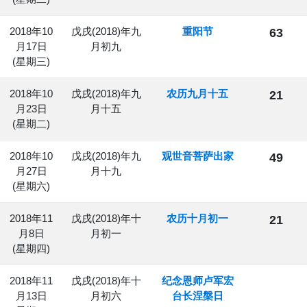
2018年10
戊戌(2018)年九
重阳节
63
月17日
月初九
(星期三)
2018年10
戊戌(2018)年九
农历九月十五
21
月23日
月十五
(星期二)
2018年10
戊戌(2018)年九
观世音菩萨出家
49
月27日
月十九
(星期六)
2018年11
戊戌(2018)年十
农历十月初一
21
月8日
月初一
(星期四)
2018年11
戊戌(2018)年十
纪念恩师卢军宏
月13日
月初六
台长涅槃日