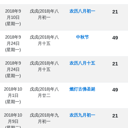
2018年9
戊戌(2018)年八
农历八月初一
21
月10日
月初一
(星期一)
2018年9
戊戌(2018)年八
中秋节
49
月24日
月十五
(星期一)
2018年9
戊戌(2018)年八
农历八月十五
21
月24日
月十五
(星期一)
2018年10
戊戌(2018)年八
燃灯古佛圣诞
49
月1日
月廿二
(星期一)
2018年10
戊戌(2018)年九
农历九月初一
21
月9日
月初一
(星期二)