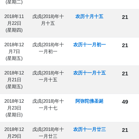
(星期二)
2018年11
戊戌(2018)年十
农历十月十五
21
月22日
月十五
(星期四)
2018年12
戊戌(2018)年十
农历十一月初一
21
月7日
一月初一
(星期五)
2018年12
戊戌(2018)年十
农历十一月十五
21
月21日
一月十五
(星期五)
2018年12
戊戌(2018)年十
阿弥陀佛圣诞
49
月23日
一月十七
(星期日)
2018年12
戊戌(2018)年十
农历十一月廿三
21
月29日
一月廿三