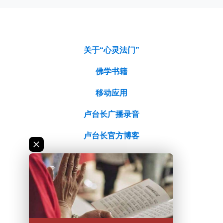
关于“心灵法门”
佛学书籍
移动应用
卢台长广播录音
卢台长官方博客