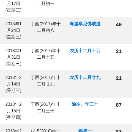
月17日
二月初一
(星期三)
2018年1
丁酉(2017)年十
释迦牟尼佛成道
49
月24日
二月初八
(星期三)
2018年1
丁酉(2017)年十
农历十二月十五
21
月31日
二月十五
(星期三)
2018年2
丁酉(2017)年十
农历十二月廿九
21
月14日
二月廿九
(星期三)
2018年2
丁酉(2017)年十
除夕、年三十
87
月15日
二月三十
(星期四)
2018年2
戊戌(2018)年一
年初一
87