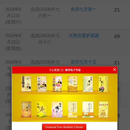
2018年8
戊戌(2018)年七
农历七月初一
21
月11日
月初一
(星期六)
2018年8
戊戌(2018)年七
大势至菩萨圣诞
49
月23日
月十三
(星期四)
2018年8
戊戌(2018)年七
农历七月十五
21
月25日
月十五
×
(星期六)
2018年8
戊戌(2018)年七
中元节
21
月25日
月十五
(星期六)
2018年9
戊戌(2018)年七
地藏王菩萨圣诞
79
月9日
月三十
(星期日)
Download Free Buddhist E-Books