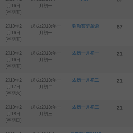
月16日
月初一
(星期五)
2018年2
戊戌(2018)年一
弥勒菩萨圣诞
87
月16日
月初一
(星期五)
2018年2
戊戌(2018)年一
农历一月初一
21
月16日
月初一
(星期五)
2018年2
戊戌(2018)年一
农历一月初二
21
月17日
月初二
(星期六)
2018年2
戊戌(2018)年一
农历一月初三
21
月18日
月初三
(星期日)