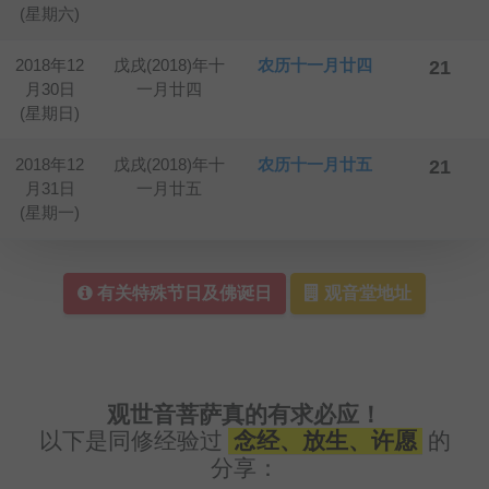
(星期六)
2018年12
戊戌(2018)年十
农历十一月廿四
21
月30日
一月廿四
(星期日)
2018年12
戊戌(2018)年十
农历十一月廿五
21
月31日
一月廿五
(星期一)
有关特殊节日及佛诞日
观音堂地址
观世音菩萨真的有求必应！
以下是同修经验过
念经、放生、许愿
的
分享：