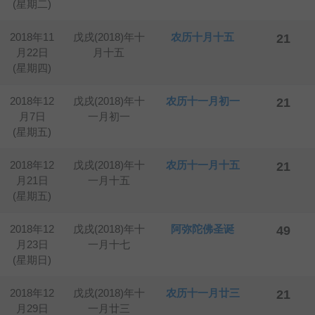
(星期二)
2018年11
戊戌(2018)年十
农历十月十五
21
月22日
月十五
(星期四)
2018年12
戊戌(2018)年十
农历十一月初一
21
月7日
一月初一
(星期五)
2018年12
戊戌(2018)年十
农历十一月十五
21
月21日
一月十五
(星期五)
2018年12
戊戌(2018)年十
阿弥陀佛圣诞
49
月23日
一月十七
(星期日)
2018年12
戊戌(2018)年十
农历十一月廿三
21
月29日
一月廿三