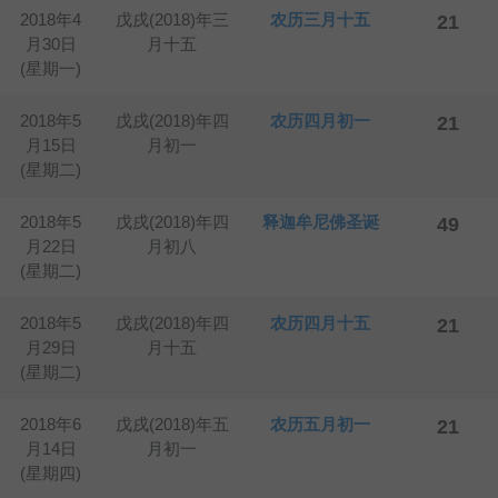
2018年4
戊戌(2018)年三
农历三月十五
21
月30日
月十五
(星期一)
2018年5
戊戌(2018)年四
农历四月初一
21
月15日
月初一
(星期二)
2018年5
戊戌(2018)年四
释迦牟尼佛圣诞
49
月22日
月初八
(星期二)
2018年5
戊戌(2018)年四
农历四月十五
21
月29日
月十五
(星期二)
2018年6
戊戌(2018)年五
农历五月初一
21
月14日
月初一
(星期四)