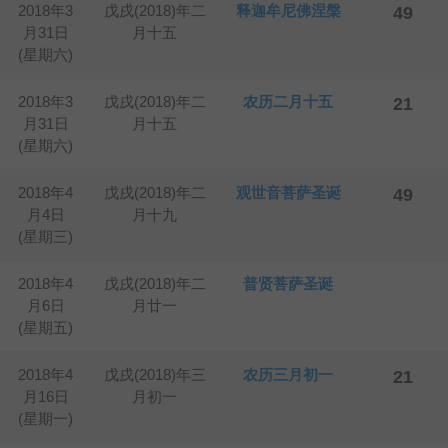
2018年3
戊戌(2018)年二
释迦牟尼佛涅槃
49
月31日
月十五
(星期六)
2018年3
戊戌(2018)年二
农历二月十五
21
月31日
月十五
(星期六)
2018年4
戊戌(2018)年二
观世音菩萨圣诞
49
月4日
月十九
(星期三)
2018年4
戊戌(2018)年二
普贤菩萨圣诞
月6日
月廿一
(星期五)
2018年4
戊戌(2018)年三
农历三月初一
21
月16日
月初一
(星期一)