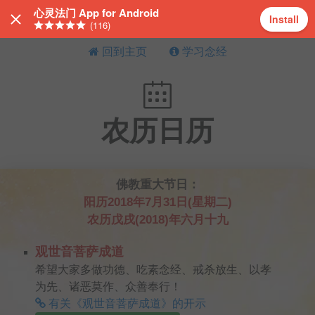
心灵法门 App for Android
Install
(116)
回到主页
学习念经
农历日历
佛教重大节日：
阳历2018年7月31日(星期二)
农历戊戌(2018)年六月十九
观世音菩萨成道
希望大家多做功德、吃素念经、戒杀放生、以孝
为先、诸恶莫作、众善奉行！
有关《观世音菩萨成道》的开示