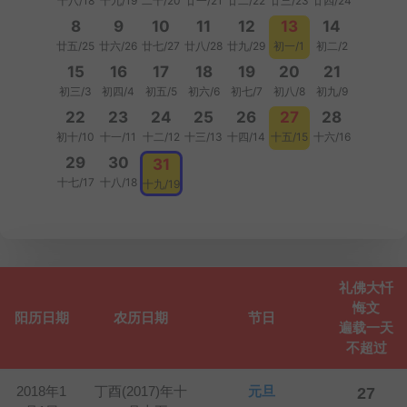
十八/18
十九/19
二十/20
廿一/21
廿二/22
廿三/23
廿四/24
8
9
10
11
12
13
14
廿五/25
廿六/26
廿七/27
廿八/28
廿九/29
初一/1
初二/2
15
16
17
18
19
20
21
初三/3
初四/4
初五/5
初六/6
初七/7
初八/8
初九/9
22
23
24
25
26
27
28
初十/10
十一/11
十二/12
十三/13
十四/14
十五/15
十六/16
29
30
31
十七/17
十八/18
十九/19
礼佛大忏
悔文
阳历日期
农历日期
节日
遍载一天
不超过
2018年1
丁酉(2017)年十
元旦
27