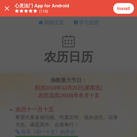
心灵法门 App for Android
Install
(116)
回到主页
学习念经
农历日历
佛教重大节日：
阳历2018年12月21日(星期五)
农历戊戌(2018)年冬月十五
农历十一月十五
希望大家多做功德、吃素念经、戒杀放生、以孝
为先、诸恶莫作、众善奉行！
有关《初一十五》的开示