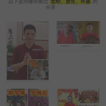
以下是同修经验过
念经、放生、许愿
的
分享：