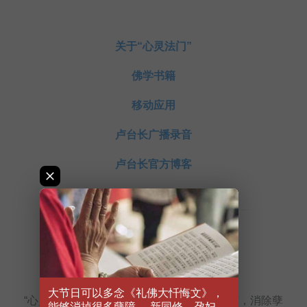
关于“心灵法门”
佛学书籍
移动应用
卢台长广播录音
卢台长官方博客
大节日可以多念《礼佛大忏悔文》，
“心灵法门”是净化心灵，离苦得乐，超脱烦恼，消除孽
能够消掉很多孽障。 新同修、孕妇、