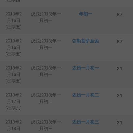
2018年2
戊戌(2018)年一
年初一
87
月16日
月初一
(星期五)
2018年2
戊戌(2018)年一
弥勒菩萨圣诞
87
月16日
月初一
(星期五)
2018年2
戊戌(2018)年一
农历一月初一
21
月16日
月初一
(星期五)
2018年2
戊戌(2018)年一
农历一月初二
21
月17日
月初二
(星期六)
2018年2
戊戌(2018)年一
农历一月初三
21
月18日
月初三