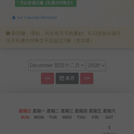
* 可以念诵
21
遍《礼佛大忏悔文》
Set Calendar Reminder
新同修、孕妇、尚在坐月子的產妇、5-12岁的小孩子，
当天礼佛大忏悔文不宜超过7遍（含功课）。
<<
本月
>>
星期日
星期一
星期二
星期三
星期四
星期五
星期六
SUN
MON
TUE
WED
THU
FRI
SAT
1