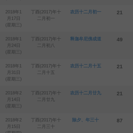
2018年1
丁酉(2017)年十
农历十二月初一
21
月17日
二月初一
(星期三)
2018年1
丁酉(2017)年十
释迦牟尼佛成道
49
月24日
二月初八
(星期三)
2018年1
丁酉(2017)年十
农历十二月十五
21
月31日
二月十五
(星期三)
2018年2
丁酉(2017)年十
农历十二月廿九
21
月14日
二月廿九
(星期三)
2018年2
丁酉(2017)年十
除夕、年三十
87
月15日
二月三十
(星期四)