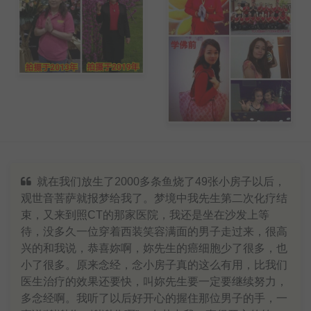
就在我们放生了2000多条鱼烧了49张小房子以后，
观世音菩萨就报梦给我了。梦境中我先生第二次化疗结
束，又来到照CT的那家医院，我还是坐在沙发上等
待，没多久一位穿着西装笑容满面的男子走过来，很高
兴的和我说，恭喜妳啊，妳先生的癌细胞少了很多，也
小了很多。原来念经，念小房子真的这么有用，比我们
医生治疗的效果还要快，叫妳先生要一定要继续努力，
多念经啊。我听了以后好开心的握住那位男子的手，一