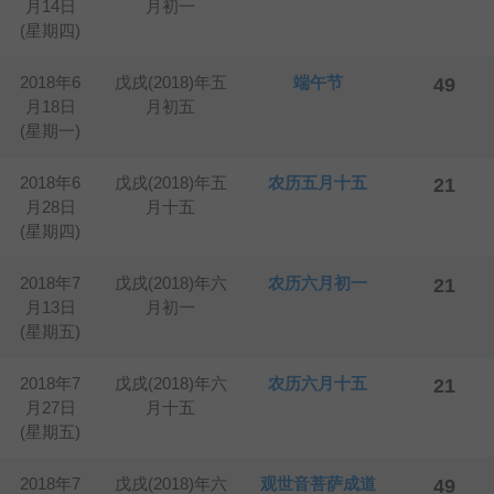
月14日
月初一
(星期四)
2018年6
戊戌(2018)年五
端午节
49
月18日
月初五
(星期一)
2018年6
戊戌(2018)年五
农历五月十五
21
月28日
月十五
(星期四)
2018年7
戊戌(2018)年六
农历六月初一
21
月13日
月初一
(星期五)
2018年7
戊戌(2018)年六
农历六月十五
21
月27日
月十五
(星期五)
2018年7
戊戌(2018)年六
观世音菩萨成道
49