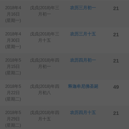
2018年4
戊戌(2018)年三
农历三月初一
21
月16日
月初一
(星期一)
2018年4
戊戌(2018)年三
农历三月十五
21
月30日
月十五
(星期一)
2018年5
戊戌(2018)年四
农历四月初一
21
月15日
月初一
(星期二)
2018年5
戊戌(2018)年四
释迦牟尼佛圣诞
49
月22日
月初八
(星期二)
2018年5
戊戌(2018)年四
农历四月十五
21
月29日
月十五
(星期二)