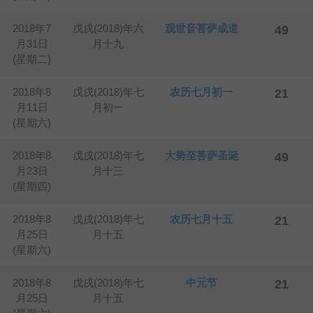
2018年7
戊戌(2018)年六
观世音菩萨成道
49
月31日
月十九
(星期二)
2018年8
戊戌(2018)年七
农历七月初一
21
月11日
月初一
(星期六)
2018年8
戊戌(2018)年七
大势至菩萨圣诞
49
月23日
月十三
(星期四)
2018年8
戊戌(2018)年七
农历七月十五
21
月25日
月十五
(星期六)
2018年8
戊戌(2018)年七
中元节
21
月25日
月十五