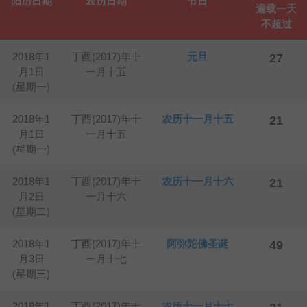
阳历日期
农历日期
节日
遍载一天
不超过
2018年1
丁酉(2017)年十
元旦
27
月1日
一月十五
(星期一)
2018年1
丁酉(2017)年十
农历十一月十五
21
月1日
一月十五
(星期一)
2018年1
丁酉(2017)年十
农历十一月十六
21
月2日
一月十六
(星期二)
2018年1
丁酉(2017)年十
阿弥陀佛圣诞
49
月3日
一月十七
(星期三)
2018年1
丁酉(2017)年十
农历十一月十七