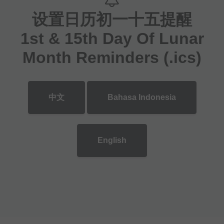
设置日历初一十五提醒
1st & 15th Day Of Lunar
Month Reminders (.ics)
中文
Bahasa Indonesia
English