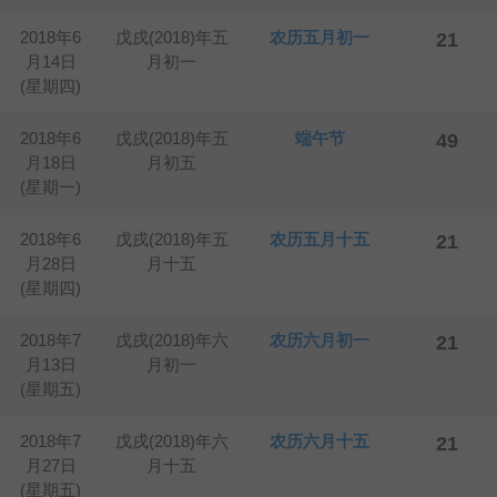
2018年6
戊戌(2018)年五
农历五月初一
21
月14日
月初一
(星期四)
2018年6
戊戌(2018)年五
端午节
49
月18日
月初五
(星期一)
2018年6
戊戌(2018)年五
农历五月十五
21
月28日
月十五
(星期四)
2018年7
戊戌(2018)年六
农历六月初一
21
月13日
月初一
(星期五)
2018年7
戊戌(2018)年六
农历六月十五
21
月27日
月十五
(星期五)