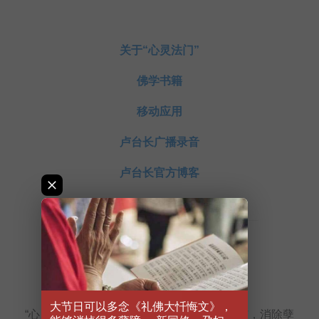
关于“心灵法门”
佛学书籍
移动应用
卢台长广播录音
卢台长官方博客
大节日可以多念《礼佛大忏悔文》，
“心灵法门”是净化心灵，离苦得乐，超脱烦恼，消除孽