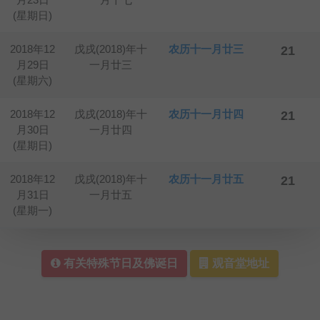
(星期日)
2018年12
戊戌(2018)年十
农历十一月廿三
21
月29日
一月廿三
(星期六)
2018年12
戊戌(2018)年十
农历十一月廿四
21
月30日
一月廿四
(星期日)
2018年12
戊戌(2018)年十
农历十一月廿五
21
月31日
一月廿五
(星期一)
有关特殊节日及佛诞日
观音堂地址