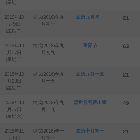
(星期一)
2018年10
戊戌(2018)年九
农历九月初一
21
月9日
月初一
(星期二)
2018年10
戊戌(2018)年九
重阳节
63
月17日
月初九
(星期三)
2018年10
戊戌(2018)年九
农历九月十五
21
月23日
月十五
(星期二)
2018年10
戊戌(2018)年九
观世音菩萨出家
49
月27日
月十九
(星期六)
2018年11
戊戌(2018)年十
农历十月初一
21
月8日
月初一