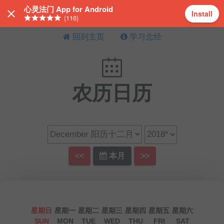
心灵法门 App for Android
Install
(116)
回到主页
学习念经
农历日历
<<
本月
>>
星期日
星期一
星期二
星期三
星期四
星期五
星期六
SUN
MON
TUE
WED
THU
FRI
SAT