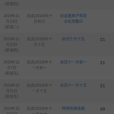
(星期四)
2018年11
戊戌(2018)年十
纪念恩师卢军宏
月13日
月初六
台长涅槃日
(星期二)
2018年11
戊戌(2018)年十
农历十月十五
21
月22日
月十五
(星期四)
2018年12
戊戌(2018)年十
农历十一月初一
21
月7日
一月初一
(星期五)
2018年12
戊戌(2018)年十
农历十一月十五
21
月21日
一月十五
(星期五)
2018年12
戊戌(2018)年十
阿弥陀佛圣诞
49
月23日
一月十七