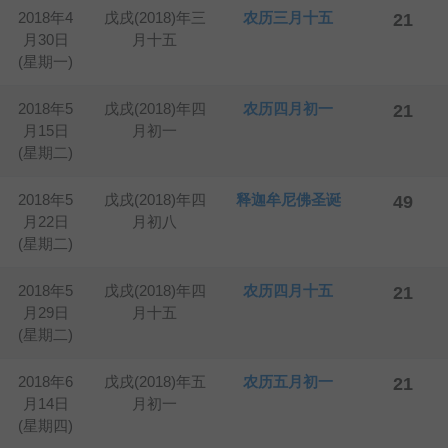
2018年4
戊戌(2018)年三
农历三月十五
21
月30日
月十五
(星期一)
2018年5
戊戌(2018)年四
农历四月初一
21
月15日
月初一
(星期二)
2018年5
戊戌(2018)年四
释迦牟尼佛圣诞
49
月22日
月初八
(星期二)
2018年5
戊戌(2018)年四
农历四月十五
21
月29日
月十五
(星期二)
2018年6
戊戌(2018)年五
农历五月初一
21
月14日
月初一
(星期四)