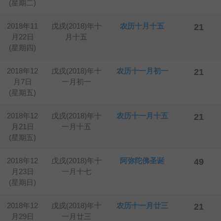
(星期二)
2018年11
戊戌(2018)年十
农历十月十五
21
月22日
月十五
(星期四)
2018年12
戊戌(2018)年十
农历十一月初一
21
月7日
一月初一
(星期五)
2018年12
戊戌(2018)年十
农历十一月十五
21
月21日
一月十五
(星期五)
2018年12
戊戌(2018)年十
阿弥陀佛圣诞
49
月23日
一月十七
(星期日)
2018年12
戊戌(2018)年十
农历十一月廿三
21
月29日
一月廿三