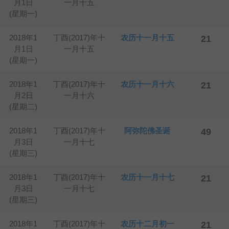
月1日
一月十五
(星期一)
2018年1
丁酉(2017)年十
农历十一月十五
21
月1日
一月十五
(星期一)
2018年1
丁酉(2017)年十
农历十一月十六
21
月2日
一月十六
(星期二)
2018年1
丁酉(2017)年十
阿弥陀佛圣诞
49
月3日
一月十七
(星期三)
2018年1
丁酉(2017)年十
农历十一月十七
21
月3日
一月十七
(星期三)
2018年1
丁酉(2017)年十
农历十二月初一
21