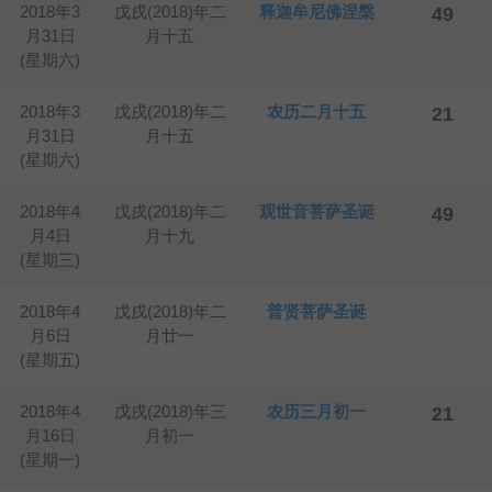
2018年3
戊戌(2018)年二
释迦牟尼佛涅槃
49
月31日
月十五
(星期六)
2018年3
戊戌(2018)年二
农历二月十五
21
月31日
月十五
(星期六)
2018年4
戊戌(2018)年二
观世音菩萨圣诞
49
月4日
月十九
(星期三)
2018年4
戊戌(2018)年二
普贤菩萨圣诞
月6日
月廿一
(星期五)
2018年4
戊戌(2018)年三
农历三月初一
21
月16日
月初一
(星期一)