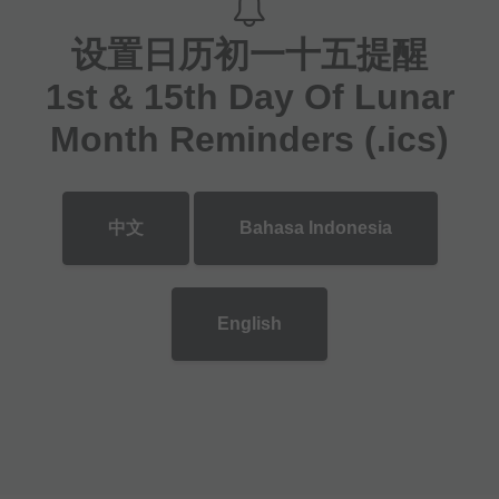
设置日历初一十五提醒
1st & 15th Day Of Lunar
Month Reminders (.ics)
中文
Bahasa Indonesia
English