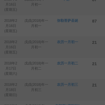
月16日
月初一
(星期五)
2018年2
戊戌(2018)年一
弥勒菩萨圣诞
87
月16日
月初一
(星期五)
2018年2
戊戌(2018)年一
农历一月初一
21
月16日
月初一
(星期五)
2018年2
戊戌(2018)年一
农历一月初二
21
月17日
月初二
(星期六)
2018年2
戊戌(2018)年一
农历一月初三
21
月18日
月初三
(星期日)