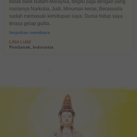
bolak balik Batam-Malaysia, begitu juga dengan yang
namanya Narkoba, Judi, Minuman keras, Berasusila
sudah memasuki kehidupan saya. Dunia hidup saya
terasa gelap gulita.
lanjutkan membaca
LINA LIAW
Pontianak, Indonesia