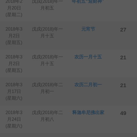
2018年2
戊戌(2018)年一
年初五“迎财神”
月20日
月初五
(星期二)
2018年3
戊戌(2018)年一
元宵节
27
月2日
月十五
(星期五)
2018年3
戊戌(2018)年一
农历一月十五
21
月2日
月十五
(星期五)
2018年3
戊戌(2018)年二
农历二月初一
21
月17日
月初一
(星期六)
2018年3
戊戌(2018)年二
释迦牟尼佛出家
49
月24日
月初八
(星期六)