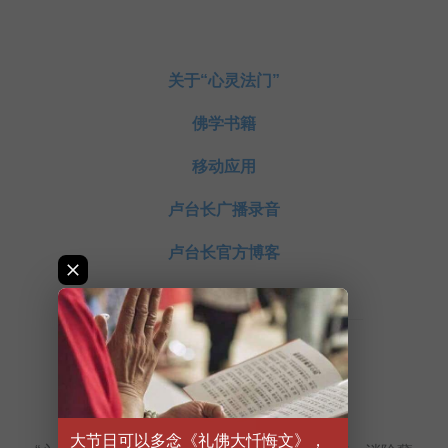
关于“心灵法门”
佛学书籍
移动应用
卢台长广播录音
卢台长官方博客
大节日可以多念《礼佛大忏悔文》，