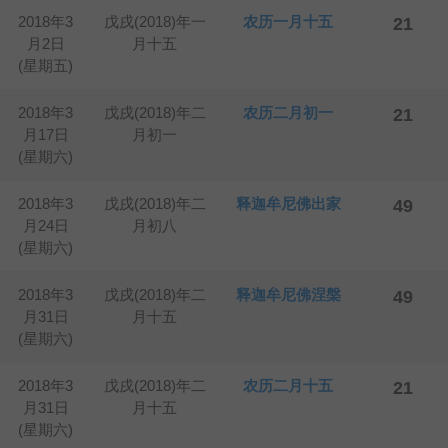
2018年3
戊戌(2018)年一
农历一月十五
21
月2日
月十五
(星期五)
2018年3
戊戌(2018)年二
农历二月初一
21
月17日
月初一
(星期六)
2018年3
戊戌(2018)年二
释迦牟尼佛出家
49
月24日
月初八
(星期六)
2018年3
戊戌(2018)年二
释迦牟尼佛涅槃
49
月31日
月十五
(星期六)
2018年3
戊戌(2018)年二
农历二月十五
21
月31日
月十五
(星期六)