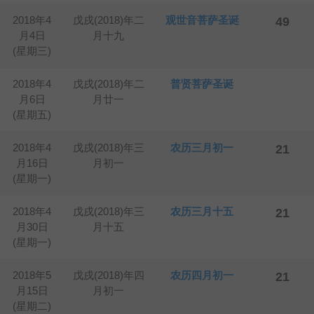
2018年4
戊戌(2018)年二
观世音菩萨圣诞
49
月4日
月十九
(星期三)
2018年4
戊戌(2018)年二
普贤菩萨圣诞
月6日
月廿一
(星期五)
2018年4
戊戌(2018)年三
农历三月初一
21
月16日
月初一
(星期一)
2018年4
戊戌(2018)年三
农历三月十五
21
月30日
月十五
(星期一)
2018年5
戊戌(2018)年四
农历四月初一
21
月15日
月初一
(星期二)