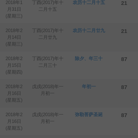
2018年1
丁酉(2017)年十
农历十二月十五
21
月31日
二月十五
(星期三)
2018年2
丁酉(2017)年十
农历十二月廿九
21
月14日
二月廿九
(星期三)
2018年2
丁酉(2017)年十
除夕、年三十
87
月15日
二月三十
(星期四)
2018年2
戊戌(2018)年一
年初一
87
月16日
月初一
(星期五)
2018年2
戊戌(2018)年一
弥勒菩萨圣诞
87
月16日
月初一
(星期五)