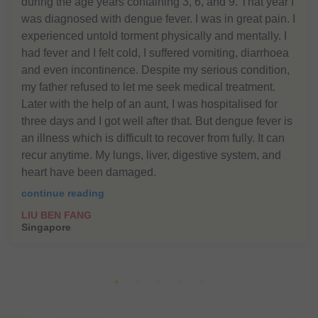
during the age years containing 3, 6, and 9. That year I
was diagnosed with dengue fever. I was in great pain. I
experienced untold torment physically and mentally. I
had fever and I felt cold, I suffered vomiting, diarrhoea
and even incontinence. Despite my serious condition,
my father refused to let me seek medical treatment.
Later with the help of an aunt, I was hospitalised for
three days and I got well after that. But dengue fever is
an illness which is difficult to recover from fully. It can
recur anytime. My lungs, liver, digestive system, and
heart have been damaged.
continue reading
LIU BEN FANG
Singapore