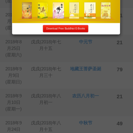
(星期四)
2018年8
戊戌(2018)年七
农历七月十五
21
月25日
月十五
(星期六)
Download Free Buddhist E-Books
2018年8
戊戌(2018)年七
中元节
21
月25日
月十五
(星期六)
2018年9
戊戌(2018)年七
地藏王菩萨圣诞
79
月9日
月三十
(星期日)
2018年9
戊戌(2018)年八
农历八月初一
21
月10日
月初一
(星期一)
2018年9
戊戌(2018)年八
中秋节
49
月24日
月十五