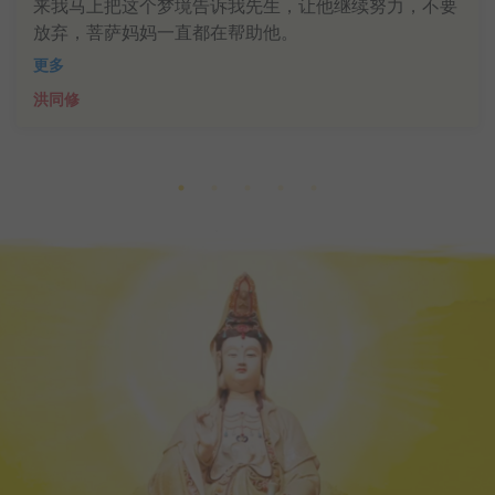
来我马上把这个梦境告诉我先生，让他继续努力，不要
放弃，菩萨妈妈一直都在帮助他。
更多
洪同修