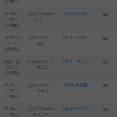
(星期二)
2018年11
戊戌(2018)年十
农历十月十五
21
月22日
月十五
(星期四)
2018年12
戊戌(2018)年十
农历十一月初一
21
月7日
一月初一
(星期五)
2018年12
戊戌(2018)年十
农历十一月十五
21
月21日
一月十五
(星期五)
2018年12
戊戌(2018)年十
阿弥陀佛圣诞
49
月23日
一月十七
(星期日)
2018年12
戊戌(2018)年十
农历十一月廿三
21
月29日
一月廿三