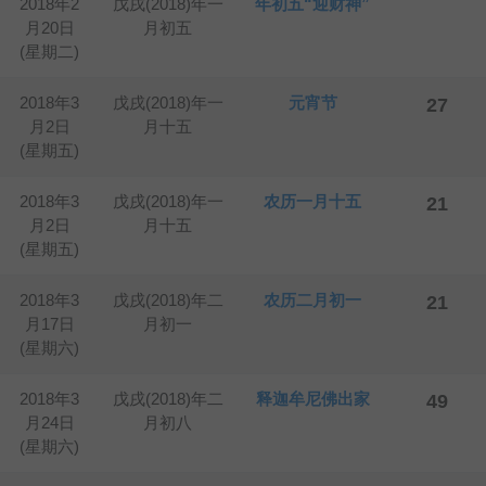
2018年2
戊戌(2018)年一
年初五“迎财神”
月20日
月初五
(星期二)
2018年3
戊戌(2018)年一
元宵节
27
月2日
月十五
(星期五)
2018年3
戊戌(2018)年一
农历一月十五
21
月2日
月十五
(星期五)
2018年3
戊戌(2018)年二
农历二月初一
21
月17日
月初一
(星期六)
2018年3
戊戌(2018)年二
释迦牟尼佛出家
49
月24日
月初八
(星期六)