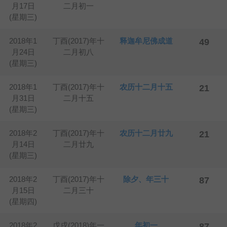
月17日
二月初一
(星期三)
2018年1
丁酉(2017)年十
释迦牟尼佛成道
49
月24日
二月初八
(星期三)
2018年1
丁酉(2017)年十
农历十二月十五
21
月31日
二月十五
(星期三)
2018年2
丁酉(2017)年十
农历十二月廿九
21
月14日
二月廿九
(星期三)
2018年2
丁酉(2017)年十
除夕、年三十
87
月15日
二月三十
(星期四)
2018年2
戊戌(2018)年一
年初一
87