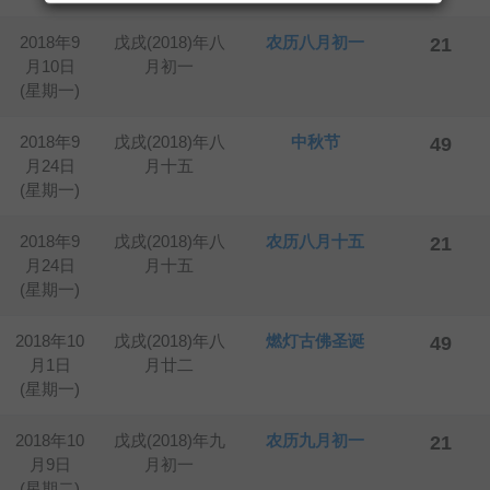
2018年9
戊戌(2018)年八
农历八月初一
21
月10日
月初一
(星期一)
2018年9
戊戌(2018)年八
中秋节
49
月24日
月十五
(星期一)
2018年9
戊戌(2018)年八
农历八月十五
21
月24日
月十五
(星期一)
2018年10
戊戌(2018)年八
燃灯古佛圣诞
49
月1日
月廿二
(星期一)
2018年10
戊戌(2018)年九
农历九月初一
21
月9日
月初一
(星期二)