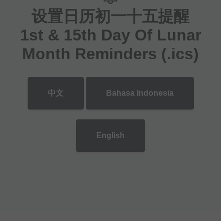
设置日历初一十五提醒
1st & 15th Day Of Lunar
Month Reminders (.ics)
中文
Bahasa Indonesia
English