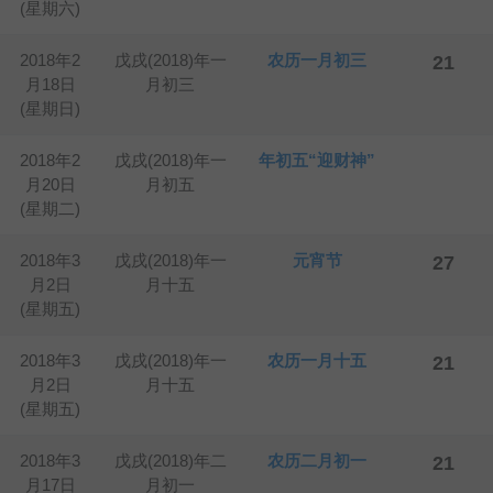
(星期六)
2018年2
戊戌(2018)年一
农历一月初三
21
月18日
月初三
(星期日)
2018年2
戊戌(2018)年一
年初五“迎财神”
月20日
月初五
(星期二)
2018年3
戊戌(2018)年一
元宵节
27
月2日
月十五
(星期五)
2018年3
戊戌(2018)年一
农历一月十五
21
月2日
月十五
(星期五)
2018年3
戊戌(2018)年二
农历二月初一
21
月17日
月初一