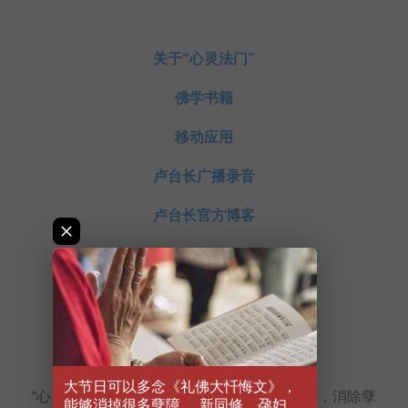
关于“心灵法门”
佛学书籍
移动应用
卢台长广播录音
卢台长官方博客
大节日可以多念《礼佛大忏悔文》，
“心灵法门”是净化心灵，离苦得乐，超脱烦恼，消除孽
能够消掉很多孽障。 新同修、孕妇、