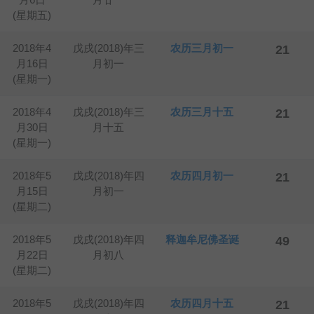
(星期五)
2018年4
戊戌(2018)年三
农历三月初一
21
月16日
月初一
(星期一)
2018年4
戊戌(2018)年三
农历三月十五
21
月30日
月十五
(星期一)
2018年5
戊戌(2018)年四
农历四月初一
21
月15日
月初一
(星期二)
2018年5
戊戌(2018)年四
释迦牟尼佛圣诞
49
月22日
月初八
(星期二)
2018年5
戊戌(2018)年四
农历四月十五
21