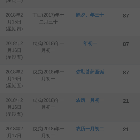
(星期三)
2018年2
丁酉(2017)年十
除夕、年三十
87
月15日
二月三十
(星期四)
2018年2
戊戌(2018)年一
年初一
87
月16日
月初一
(星期五)
2018年2
戊戌(2018)年一
弥勒菩萨圣诞
87
月16日
月初一
(星期五)
2018年2
戊戌(2018)年一
农历一月初一
21
月16日
月初一
(星期五)
2018年2
戊戌(2018)年一
农历一月初二
21
月17日
月初二