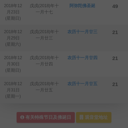
2018年12
戊戌(2018)年十
阿弥陀佛圣诞
49
月23日
一月十七
(星期日)
2018年12
戊戌(2018)年十
农历十一月廿三
21
月29日
一月廿三
(星期六)
2018年12
戊戌(2018)年十
农历十一月廿四
21
月30日
一月廿四
(星期日)
2018年12
戊戌(2018)年十
农历十一月廿五
21
月31日
一月廿五
(星期一)
有关特殊节日及佛诞日
观音堂地址