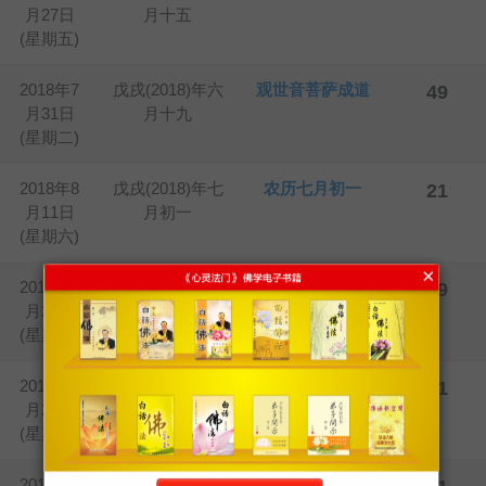
月27日
月十五
(星期五)
2018年7
戊戌(2018)年六
观世音菩萨成道
49
月31日
月十九
(星期二)
2018年8
戊戌(2018)年七
农历七月初一
21
月11日
月初一
(星期六)
×
2018年8
戊戌(2018)年七
大势至菩萨圣诞
49
月23日
月十三
(星期四)
2018年8
戊戌(2018)年七
农历七月十五
21
月25日
月十五
(星期六)
2018年8
戊戌(2018)年七
中元节