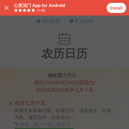
心灵法门 App for Android
Install
(116)
回到主页
学习念经
农历日历
佛教重大节日：
阳历2018年8月25日(星期六)
农历戊戌(2018)年七月十五
农历七月十五
希望大家多做功德、吃素念经、戒杀放生、以孝
为先、诸恶莫作、众善奉行！
有关《初一十五》的开示