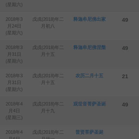
(星期六)
2018年3
戊戌(2018)年二
释迦牟尼佛出家
49
月24日
月初八
(星期六)
2018年3
戊戌(2018)年二
释迦牟尼佛涅槃
49
月31日
月十五
(星期六)
2018年3
戊戌(2018)年二
农历二月十五
21
月31日
月十五
(星期六)
2018年4
戊戌(2018)年二
观世音菩萨圣诞
49
月4日
月十九
(星期三)
2018年4
戊戌(2018)年二
普贤菩萨圣诞
月6日
月廿一