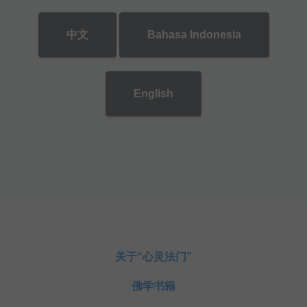
中文
Bahasa Indonesia
English
关于“心灵法门”
佛学书籍