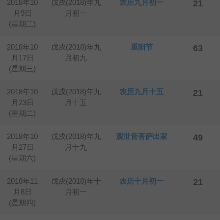
2018年10
戊戌(2018)年九
农历九月初一
21
月9日
月初一
(星期二)
2018年10
戊戌(2018)年九
重阳节
63
月17日
月初九
(星期三)
2018年10
戊戌(2018)年九
农历九月十五
21
月23日
月十五
(星期二)
2018年10
戊戌(2018)年九
观世音菩萨出家
49
月27日
月十九
(星期六)
2018年11
戊戌(2018)年十
农历十月初一
21
月8日
月初一
(星期四)