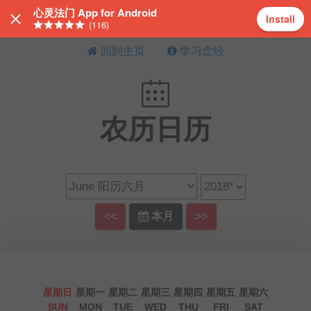
心灵法门 App for Android
Install
(116)
回到主页
学习念经
农历日历
<<
本月
>>
星期日
星期一
星期二
星期三
星期四
星期五
星期六
SUN
MON
TUE
WED
THU
FRI
SAT