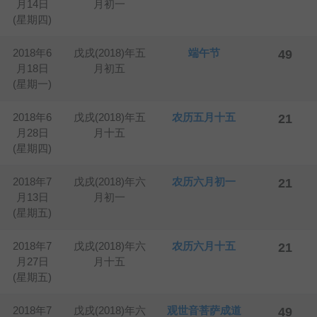
月14日
月初一
(星期四)
2018年6
戊戌(2018)年五
端午节
49
月18日
月初五
(星期一)
2018年6
戊戌(2018)年五
农历五月十五
21
月28日
月十五
(星期四)
2018年7
戊戌(2018)年六
农历六月初一
21
月13日
月初一
(星期五)
2018年7
戊戌(2018)年六
农历六月十五
21
月27日
月十五
(星期五)
2018年7
戊戌(2018)年六
观世音菩萨成道
49