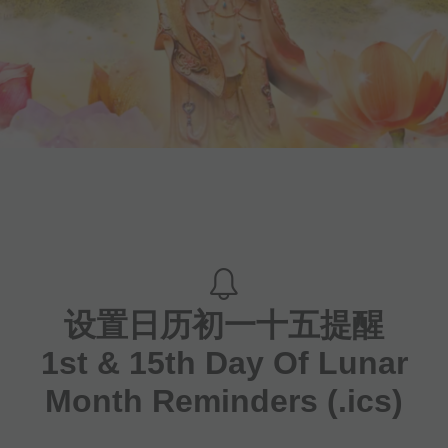
设置日历初一十五提醒
1st & 15th Day Of Lunar
Month Reminders (.ics)