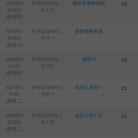
2024年3
甲辰(2024)年二
观世音菩萨圣诞
49
月28日
月十九
(星期四)
2024年3
甲辰(2024)年二
普贤菩萨圣诞
月30日
月廿一
(星期六)
2024年4
甲辰(2024)年二
清明节
49
月4日
月廿六
(星期四)
2024年4
甲辰(2024)年三
农历三月初一
21
月9日
月初一
(星期二)
2024年4
甲辰(2024)年三
农历三月十五
21
月23日
月十五
(星期二)