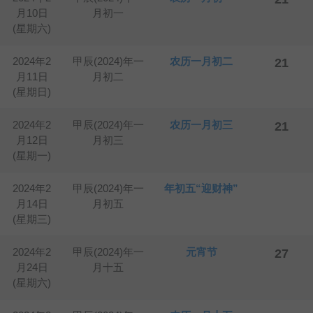
月10日
月初一
(星期六)
2024年2
甲辰(2024)年一
农历一月初二
21
月11日
月初二
(星期日)
2024年2
甲辰(2024)年一
农历一月初三
21
月12日
月初三
(星期一)
2024年2
甲辰(2024)年一
年初五“迎财神”
月14日
月初五
(星期三)
2024年2
甲辰(2024)年一
元宵节
27
月24日
月十五
(星期六)