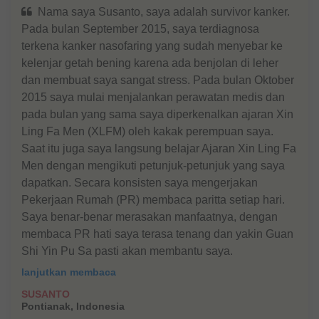
Nama saya Susanto, saya adalah survivor kanker.
Pada bulan September 2015, saya terdiagnosa
terkena kanker nasofaring yang sudah menyebar ke
kelenjar getah bening karena ada benjolan di leher
dan membuat saya sangat stress. Pada bulan Oktober
2015 saya mulai menjalankan perawatan medis dan
pada bulan yang sama saya diperkenalkan ajaran Xin
Ling Fa Men (XLFM) oleh kakak perempuan saya.
Saat itu juga saya langsung belajar Ajaran Xin Ling Fa
Men dengan mengikuti petunjuk-petunjuk yang saya
dapatkan. Secara konsisten saya mengerjakan
Pekerjaan Rumah (PR) membaca paritta setiap hari.
Saya benar-benar merasakan manfaatnya, dengan
membaca PR hati saya terasa tenang dan yakin Guan
Shi Yin Pu Sa pasti akan membantu saya.
lanjutkan membaca
SUSANTO
Pontianak, Indonesia