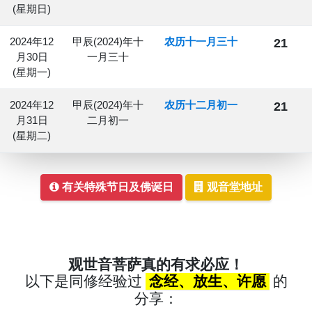
(星期日)
2024年12
甲辰(2024)年十
农历十一月三十
21
月30日
一月三十
(星期一)
2024年12
甲辰(2024)年十
农历十二月初一
21
月31日
二月初一
(星期二)
有关特殊节日及佛诞日
观音堂地址
观世音菩萨真的有求必应！
以下是同修经验过
念经、放生、许愿
的
分享：