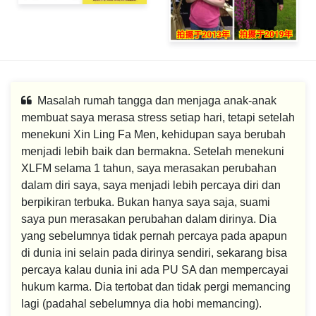
Masalah rumah tangga dan menjaga anak-anak
membuat saya merasa stress setiap hari, tetapi setelah
menekuni Xin Ling Fa Men, kehidupan saya berubah
menjadi lebih baik dan bermakna. Setelah menekuni
XLFM selama 1 tahun, saya merasakan perubahan
dalam diri saya, saya menjadi lebih percaya diri dan
berpikiran terbuka. Bukan hanya saya saja, suami
saya pun merasakan perubahan dalam dirinya. Dia
yang sebelumnya tidak pernah percaya pada apapun
di dunia ini selain pada dirinya sendiri, sekarang bisa
percaya kalau dunia ini ada PU SA dan mempercayai
hukum karma. Dia tertobat dan tidak pergi memancing
lagi (padahal sebelumnya dia hobi memancing).