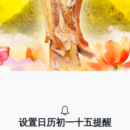
设置日历初一十五提醒