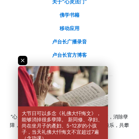
关于“心灵法门”
佛学书籍
移动应用
卢台长广播录音
卢台长官方博客
大节日可以多念《礼佛大忏悔文》，
“心灵法门”是净化心灵，离苦得乐，超脱烦恼，消除孽
能够消掉很多孽障。 新同修、孕妇、
尚在坐月子的產妇、5-12岁的小孩
障，超度有缘，还清冤债，广度众生，同登极乐，共攀
子，当天礼佛大忏悔文不宜超过7遍
四圣。
（含功课）