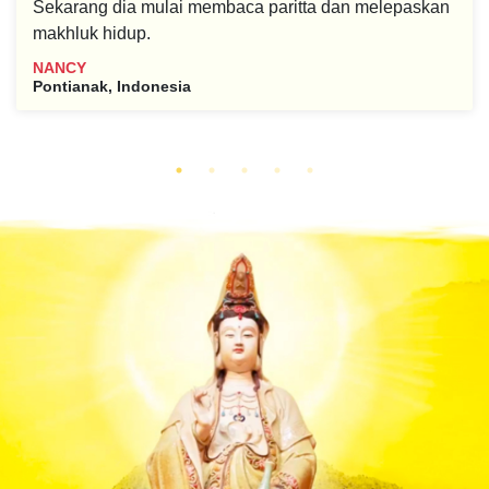
Sekarang dia mulai membaca paritta dan melepaskan
makhluk hidup.
NANCY
Pontianak, Indonesia