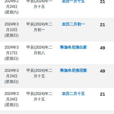
2024年2
甲辰(2024)年一
农历一月十五
21
月24日
月十五
(星期六)
2024年3
甲辰(2024)年二
农历二月初一
21
月10日
月初一
(星期日)
2024年3
甲辰(2024)年二
释迦牟尼佛出家
49
月17日
月初八
(星期日)
2024年3
甲辰(2024)年二
释迦牟尼佛涅槃
49
月24日
月十五
(星期日)
2024年3
甲辰(2024)年二
农历二月十五
21
月24日
月十五
(星期日)