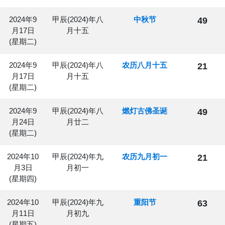
2024年9
甲辰(2024)年八
中秋节
49
月17日
月十五
(星期二)
2024年9
甲辰(2024)年八
农历八月十五
21
月17日
月十五
(星期二)
2024年9
甲辰(2024)年八
燃灯古佛圣诞
49
月24日
月廿二
(星期二)
2024年10
甲辰(2024)年九
农历九月初一
21
月3日
月初一
(星期四)
2024年10
甲辰(2024)年九
重阳节
63
月11日
月初九
(星期五)