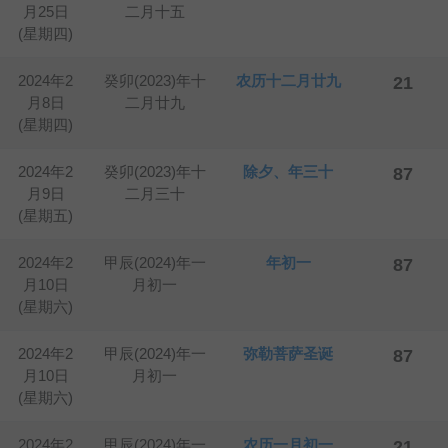
月25日
二月十五
(星期四)
2024年2
癸卯(2023)年十
农历十二月廿九
21
月8日
二月廿九
(星期四)
2024年2
癸卯(2023)年十
除夕、年三十
87
月9日
二月三十
(星期五)
2024年2
甲辰(2024)年一
年初一
87
月10日
月初一
(星期六)
2024年2
甲辰(2024)年一
弥勒菩萨圣诞
87
月10日
月初一
(星期六)
2024年2
甲辰(2024)年一
农历一月初一
21