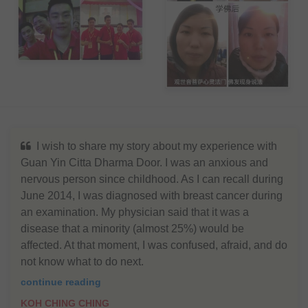
I wish to share my story about my experience with
Guan Yin Citta Dharma Door. I was an anxious and
nervous person since childhood. As I can recall during
June 2014, I was diagnosed with breast cancer during
an examination. My physician said that it was a
disease that a minority (almost 25%) would be
affected. At that moment, I was confused, afraid, and do
not know what to do next.
continue reading
KOH CHING CHING