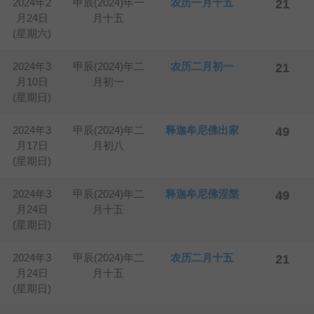
2024年2
甲辰(2024)年一
农历一月十五
21
月24日
月十五
(星期六)
2024年3
甲辰(2024)年二
农历二月初一
21
月10日
月初一
(星期日)
2024年3
甲辰(2024)年二
释迦牟尼佛出家
49
月17日
月初八
(星期日)
2024年3
甲辰(2024)年二
释迦牟尼佛涅槃
49
月24日
月十五
(星期日)
2024年3
甲辰(2024)年二
农历二月十五
21
月24日
月十五
(星期日)