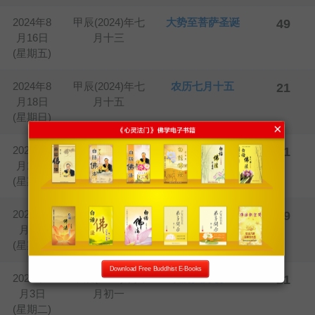
2024年8
甲辰(2024)年七
大势至菩萨圣诞
49
月16日
月十三
(星期五)
2024年8
甲辰(2024)年七
农历七月十五
21
月18日
月十五
(星期日)
×
2024年8
甲辰(2024)年七
中元节
21
月18日
月十五
(星期日)
2024年9
甲辰(2024)年七
地藏王菩萨圣诞
79
月2日
月三十
(星期一)
Download Free Buddhist E-Books
2024年9
甲辰(2024)年八
农历八月初一
21
月3日
月初一
(星期二)