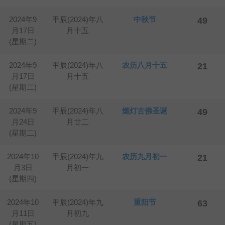
2024年9
甲辰(2024)年八
中秋节
49
月17日
月十五
(星期二)
2024年9
甲辰(2024)年八
农历八月十五
21
月17日
月十五
(星期二)
2024年9
甲辰(2024)年八
燃灯古佛圣诞
49
月24日
月廿二
(星期二)
2024年10
甲辰(2024)年九
农历九月初一
21
月3日
月初一
(星期四)
2024年10
甲辰(2024)年九
重阳节
63
月11日
月初九
(星期五)