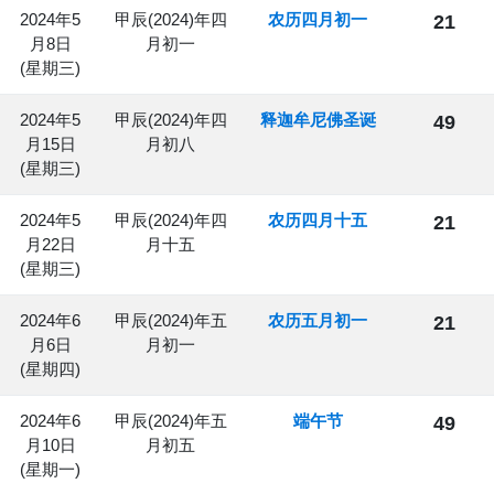
2024年5
甲辰(2024)年四
农历四月初一
21
月8日
月初一
(星期三)
2024年5
甲辰(2024)年四
释迦牟尼佛圣诞
49
月15日
月初八
(星期三)
2024年5
甲辰(2024)年四
农历四月十五
21
月22日
月十五
(星期三)
2024年6
甲辰(2024)年五
农历五月初一
21
月6日
月初一
(星期四)
2024年6
甲辰(2024)年五
端午节
49
月10日
月初五
(星期一)