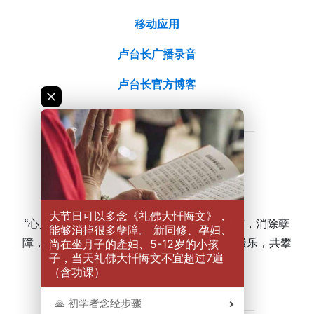
移动应用
卢台长广播录音
卢台长官方博客
大节日可以多念《礼佛大忏悔文》，
“心灵法门”是净化心灵，离苦得乐，超脱烦恼，消除孽
能够消掉很多孽障。 新同修、孕妇、
尚在坐月子的產妇、5-12岁的小孩
障，超度有缘，还清冤债，广度众生，同登极乐，共攀
子，当天礼佛大忏悔文不宜超过7遍
四圣。
（含功课）
🙏 初学者念经步骤