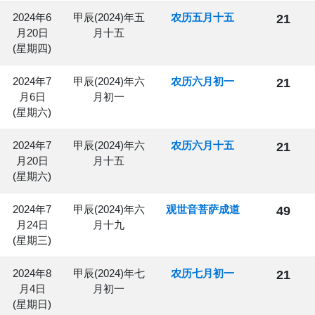
2024年6
甲辰(2024)年五
农历五月十五
21
月20日
月十五
(星期四)
2024年7
甲辰(2024)年六
农历六月初一
21
月6日
月初一
(星期六)
2024年7
甲辰(2024)年六
农历六月十五
21
月20日
月十五
(星期六)
2024年7
甲辰(2024)年六
观世音菩萨成道
49
月24日
月十九
(星期三)
2024年8
甲辰(2024)年七
农历七月初一
21
月4日
月初一
(星期日)