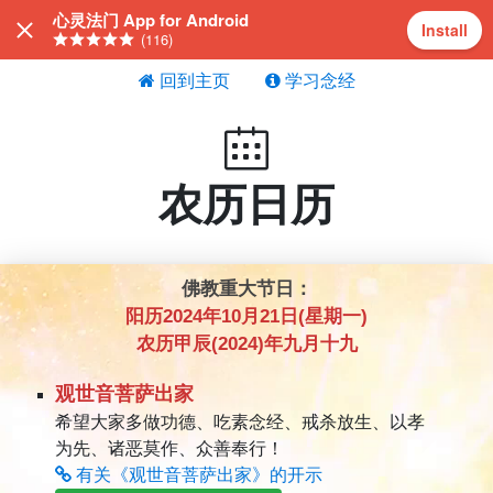
心灵法门 App for Android
Install
(116)
回到主页
学习念经
农历日历
佛教重大节日：
阳历2024年10月21日(星期一)
农历甲辰(2024)年九月十九
观世音菩萨出家
希望大家多做功德、吃素念经、戒杀放生、以孝
为先、诸恶莫作、众善奉行！
有关《观世音菩萨出家》的开示