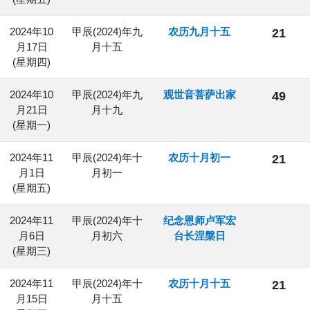
2024年10
甲辰(2024)年九
农历九月十五
21
月17日
月十五
(星期四)
2024年10
甲辰(2024)年九
观世音菩萨出家
49
月21日
月十九
(星期一)
2024年11
甲辰(2024)年十
农历十月初一
21
月1日
月初一
(星期五)
2024年11
甲辰(2024)年十
纪念恩师卢军宏
月6日
月初六
台长涅槃日
(星期三)
2024年11
甲辰(2024)年十
农历十月十五
21
月15日
月十五