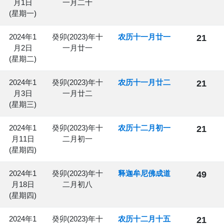
月1日
一月二十
(星期一)
2024年1
癸卯(2023)年十
农历十一月廿一
21
月2日
一月廿一
(星期二)
2024年1
癸卯(2023)年十
农历十一月廿二
21
月3日
一月廿二
(星期三)
2024年1
癸卯(2023)年十
农历十二月初一
21
月11日
二月初一
(星期四)
2024年1
癸卯(2023)年十
释迦牟尼佛成道
49
月18日
二月初八
(星期四)
2024年1
癸卯(2023)年十
农历十二月十五
21