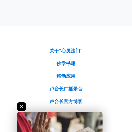
关于“心灵法门”
佛学书籍
移动应用
卢台长广播录音
卢台长官方博客