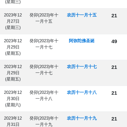
(星期三)
2023年12
癸卯(2023)年十
农历十一月十五
21
月27日
一月十五
(星期三)
2023年12
癸卯(2023)年十
阿弥陀佛圣诞
49
月29日
一月十七
(星期五)
2023年12
癸卯(2023)年十
农历十一月十七
21
月29日
一月十七
(星期五)
2023年12
癸卯(2023)年十
农历十一月十八
21
月30日
一月十八
(星期六)
2023年12
癸卯(2023)年十
农历十一月十九
21
月31日
一月十九