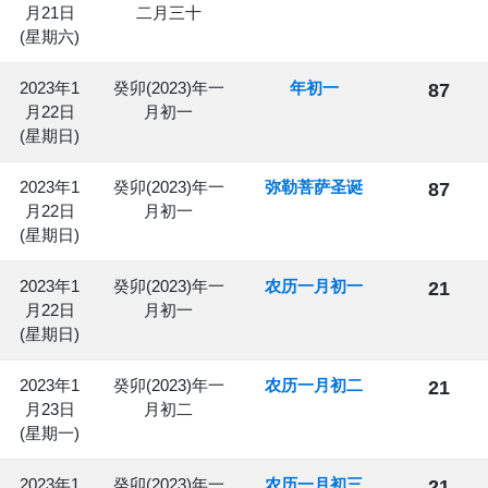
月21日
二月三十
(星期六)
2023年1
癸卯(2023)年一
年初一
87
月22日
月初一
(星期日)
2023年1
癸卯(2023)年一
弥勒菩萨圣诞
87
月22日
月初一
(星期日)
2023年1
癸卯(2023)年一
农历一月初一
21
月22日
月初一
(星期日)
2023年1
癸卯(2023)年一
农历一月初二
21
月23日
月初二
(星期一)
2023年1
癸卯(2023)年一
农历一月初三
21