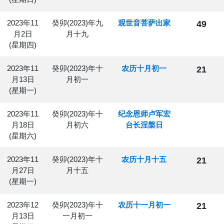
2023年11
癸卯(2023)年九
观世音菩萨出家
49
月2日
月十九
(星期四)
2023年11
癸卯(2023)年十
农历十月初一
21
月13日
月初一
(星期一)
2023年11
癸卯(2023)年十
纪念恩师卢军宏
月18日
月初六
台长涅槃日
(星期六)
2023年11
癸卯(2023)年十
农历十月十五
21
月27日
月十五
(星期一)
2023年12
癸卯(2023)年十
农历十一月初一
21
月13日
一月初一