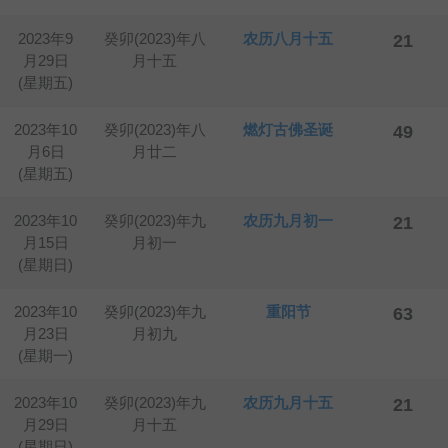
2023年9
癸卯(2023)年八
农历八月十五
21
月29日
月十五
(星期五)
2023年10
癸卯(2023)年八
燃灯古佛圣诞
49
月6日
月廿二
(星期五)
2023年10
癸卯(2023)年九
农历九月初一
21
月15日
月初一
(星期日)
2023年10
癸卯(2023)年九
重阳节
63
月23日
月初九
(星期一)
2023年10
癸卯(2023)年九
农历九月十五
21
月29日
月十五
(星期日)