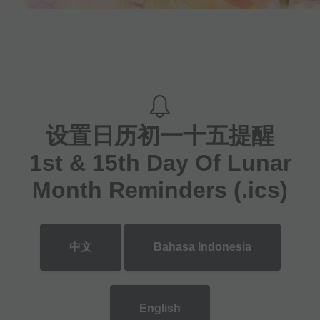
设置日历初一十五提醒
1st & 15th Day Of Lunar
Month Reminders (.ics)
中文
Bahasa Indonesia
English