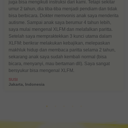
juga bisa mengikuti instruksi dari kami. Tetapi sekitar
umur 2 tahun, dia tiba-tiba menjadi pendiam dan tidak
bisa berbicara. Dokter memvonis anak saya menderita
autisme. Sampai anak saya berumur 4 tahun lebih,
saya mulai mengenal XLFM dan melafalkan paritta.
Setelah saya mempraktekkan 3 kunci utama dalam
XLFM: berikrar melakukan kebajikan, melepaskan
makhluk hidup dan membaca paritta selama 2 tahun,
sekarang anak saya sudah kembali normal (bisa
bicara, menyanyi, mau bertaman dll). Saya sangat
bersyukur bisa mengenal XLFM.
SUSI
Jakarta, Indonesia