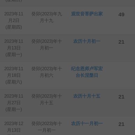
2023年11
癸卯(2023)年九
观世音菩萨出家
49
月2日
月十九
(星期四)
2023年11
癸卯(2023)年十
农历十月初一
21
月13日
月初一
(星期一)
2023年11
癸卯(2023)年十
纪念恩师卢军宏
月18日
月初六
台长涅槃日
(星期六)
2023年11
癸卯(2023)年十
农历十月十五
21
月27日
月十五
(星期一)
2023年12
癸卯(2023)年十
农历十一月初一
21
月13日
一月初一