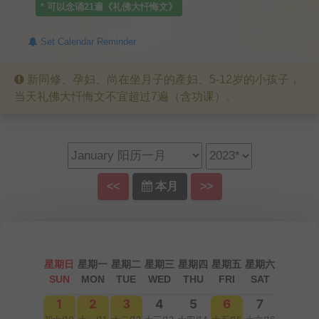
* 可以念诵
21
遍《礼佛大忏悔文》
Set Calendar Reminder
新同修、孕妇、尚在坐月子的產妇、5-12岁的小孩子，
当天礼佛大忏悔文不宜超过7遍（含功课）。
<<
本月
>>
星期日
星期一
星期二
星期三
星期四
星期五
星期六
SUN
MON
TUE
WED
THU
FRI
SAT
1
2
3
4
5
6
7