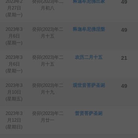
2023年2
癸卯(2023)年二
释迦牟尼佛出家
49
月27日
月初八
(星期一)
2023年3
癸卯(2023)年二
释迦牟尼佛涅槃
49
月6日
月十五
(星期一)
2023年3
癸卯(2023)年二
农历二月十五
21
月6日
月十五
(星期一)
2023年3
癸卯(2023)年二
观世音菩萨圣诞
49
月10日
月十九
(星期五)
2023年3
癸卯(2023)年二
普贤菩萨圣诞
月12日
月廿一
(星期日)