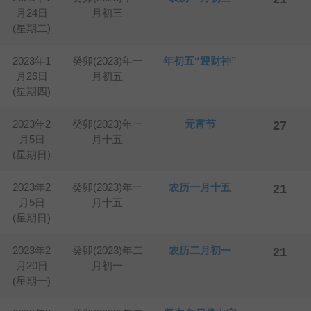
月24日
月初三
(星期二)
2023年1
癸卯(2023)年一
年初五“迎财神”
月26日
月初五
(星期四)
2023年2
癸卯(2023)年一
元宵节
27
月5日
月十五
(星期日)
2023年2
癸卯(2023)年一
农历一月十五
21
月5日
月十五
(星期日)
2023年2
癸卯(2023)年二
农历二月初一
21
月20日
月初一
(星期一)