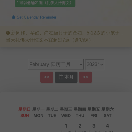
* 可以念诵
21
遍《礼佛大忏悔文》
Set Calendar Reminder
新同修、孕妇、尚在坐月子的產妇、5-12岁的小孩子，
当天礼佛大忏悔文不宜超过7遍（含功课）。
<<
本月
>>
星期日
星期一
星期二
星期三
星期四
星期五
星期六
SUN
MON
TUE
WED
THU
FRI
SAT
1
2
3
4