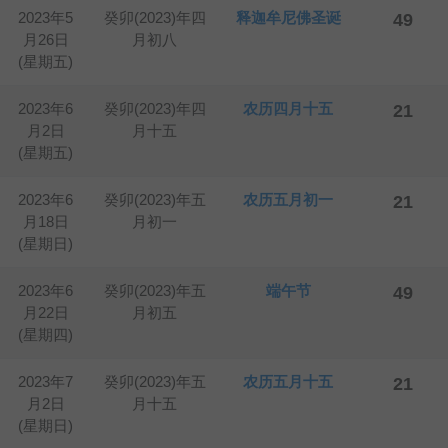
2023年5
癸卯(2023)年四
释迦牟尼佛圣诞
49
月26日
月初八
(星期五)
2023年6
癸卯(2023)年四
农历四月十五
21
月2日
月十五
(星期五)
2023年6
癸卯(2023)年五
农历五月初一
21
月18日
月初一
(星期日)
2023年6
癸卯(2023)年五
端午节
49
月22日
月初五
(星期四)
2023年7
癸卯(2023)年五
农历五月十五
21
月2日
月十五
(星期日)