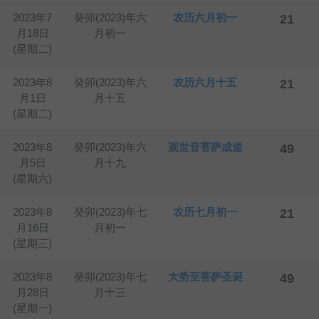
2023年7
癸卯(2023)年六
农历六月初一
21
月18日
月初一
(星期二)
2023年8
癸卯(2023)年六
农历六月十五
21
月1日
月十五
(星期二)
2023年8
癸卯(2023)年六
观世音菩萨成道
49
月5日
月十九
(星期六)
2023年8
癸卯(2023)年七
农历七月初一
21
月16日
月初一
(星期三)
2023年8
癸卯(2023)年七
大势至菩萨圣诞
49
月28日
月十三
(星期一)