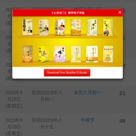
2023年8
癸卯(2023)年七
农历七月十五
21
×
月30日
月十五
(星期三)
2023年8
癸卯(2023)年七
中元节
21
月30日
月十五
(星期三)
2023年9
癸卯(2023)年七
地藏王菩萨圣诞
79
月14日
月三十
Download Free Buddhist E-Books
(星期四)
2023年9
癸卯(2023)年八
农历八月初一
21
月15日
月初一
(星期五)
2023年9
癸卯(2023)年八
中秋节
49
月29日
月十五
(星期五)