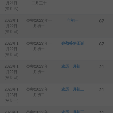
月21日
二月三十
(星期六)
2023年1
癸卯(2023)年一
年初一
87
月22日
月初一
(星期日)
2023年1
癸卯(2023)年一
弥勒菩萨圣诞
87
月22日
月初一
(星期日)
2023年1
癸卯(2023)年一
农历一月初一
21
月22日
月初一
(星期日)
2023年1
癸卯(2023)年一
农历一月初二
21
月23日
月初二
(星期一)
2023年1
癸卯(2023)年一
农历一月初三
21