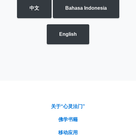
中文
Bahasa Indonesia
English
关于“心灵法门”
佛学书籍
移动应用