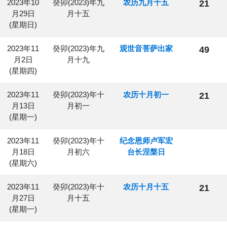
2023年10
癸卯(2023)年九
农历九月十五
21
月29日
月十五
(星期日)
2023年11
癸卯(2023)年九
观世音菩萨出家
49
月2日
月十九
(星期四)
2023年11
癸卯(2023)年十
农历十月初一
21
月13日
月初一
(星期一)
2023年11
癸卯(2023)年十
纪念恩师卢军宏
月18日
月初六
台长涅槃日
(星期六)
2023年11
癸卯(2023)年十
农历十月十五
21
月27日
月十五
(星期一)