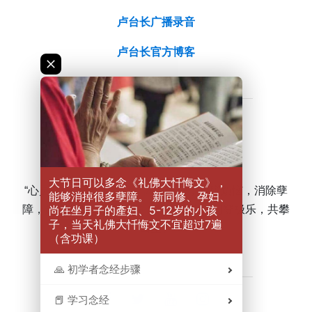
卢台长广播录音
卢台长官方博客
大节日可以多念《礼佛大忏悔文》，
“心灵法门”是净化心灵，离苦得乐，超脱烦恼，消除孽
能够消掉很多孽障。 新同修、孕妇、
障，超度有缘，还清冤债，广度众生，同登极乐，共攀
尚在坐月子的產妇、5-12岁的小孩
子，当天礼佛大忏悔文不宜超过7遍
四圣。
（含功课）
🙏 初学者念经步骤
📕 学习念经