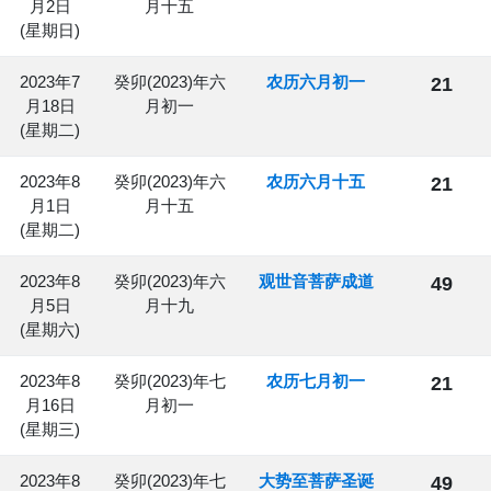
月2日
月十五
(星期日)
2023年7
癸卯(2023)年六
农历六月初一
21
月18日
月初一
(星期二)
2023年8
癸卯(2023)年六
农历六月十五
21
月1日
月十五
(星期二)
2023年8
癸卯(2023)年六
观世音菩萨成道
49
月5日
月十九
(星期六)
2023年8
癸卯(2023)年七
农历七月初一
21
月16日
月初一
(星期三)
2023年8
癸卯(2023)年七
大势至菩萨圣诞
49