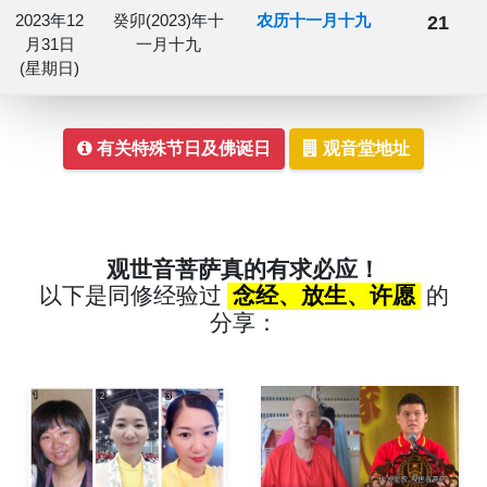
2023年12
癸卯(2023)年十
农历十一月十九
21
月31日
一月十九
(星期日)
有关特殊节日及佛诞日
观音堂地址
观世音菩萨真的有求必应！
以下是同修经验过
念经、放生、许愿
的
分享：