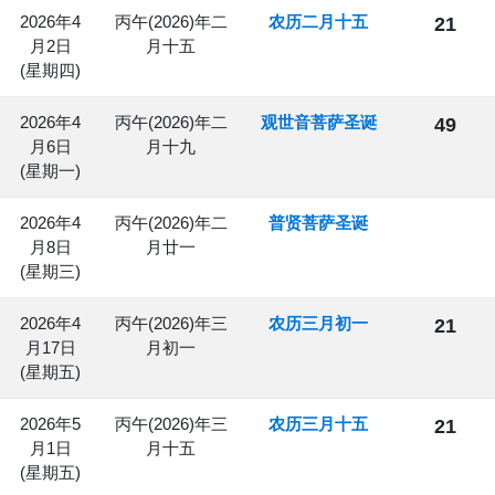
2026年4
丙午(2026)年二
农历二月十五
21
月2日
月十五
(星期四)
2026年4
丙午(2026)年二
观世音菩萨圣诞
49
月6日
月十九
(星期一)
2026年4
丙午(2026)年二
普贤菩萨圣诞
月8日
月廿一
(星期三)
2026年4
丙午(2026)年三
农历三月初一
21
月17日
月初一
(星期五)
2026年5
丙午(2026)年三
农历三月十五
21
月1日
月十五
(星期五)