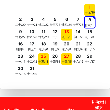
1
十九/19
2
3
4
5
6
7
8
二十/20
廿一/21
廿二/22
廿三/23
廿四/24
廿五/25
廿六/26
9
10
11
12
13
14
15
廿七/27
廿八/28
廿九/29
三十/30
初一/1
初二/2
初三/3
16
17
18
19
20
21
22
初四/4
初五/5
初六/6
初七/7
初八/8
初九/9
初十/10
23
24
25
26
27
28
29
十一/11
十二/12
十三/13
十四/14
十五/15
十六/16
十七/17
30
31
十八/18
十九/19
礼佛大忏
悔文