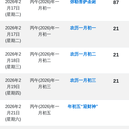
2026年2
丙午(2026)年一
弥勒菩萨圣诞
87
月17日
月初一
(星期二)
2026年2
丙午(2026)年一
农历一月初一
21
月17日
月初一
(星期二)
2026年2
丙午(2026)年一
农历一月初二
21
月18日
月初二
(星期三)
2026年2
丙午(2026)年一
农历一月初三
21
月19日
月初三
(星期四)
2026年2
丙午(2026)年一
年初五“迎财神”
月21日
月初五
(星期六)