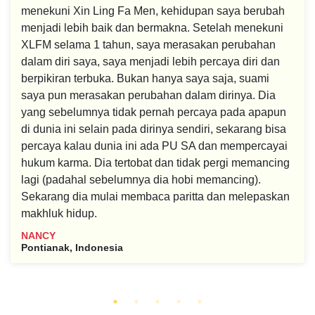
menekuni Xin Ling Fa Men, kehidupan saya berubah
menjadi lebih baik dan bermakna. Setelah menekuni
XLFM selama 1 tahun, saya merasakan perubahan
dalam diri saya, saya menjadi lebih percaya diri dan
berpikiran terbuka. Bukan hanya saya saja, suami
saya pun merasakan perubahan dalam dirinya. Dia
yang sebelumnya tidak pernah percaya pada apapun
di dunia ini selain pada dirinya sendiri, sekarang bisa
percaya kalau dunia ini ada PU SA dan mempercayai
hukum karma. Dia tertobat dan tidak pergi memancing
lagi (padahal sebelumnya dia hobi memancing).
Sekarang dia mulai membaca paritta dan melepaskan
makhluk hidup.
NANCY
Pontianak, Indonesia