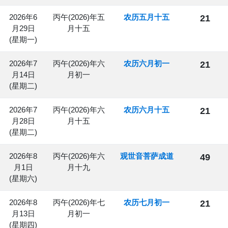
2026年6
丙午(2026)年五
农历五月十五
21
月29日
月十五
(星期一)
2026年7
丙午(2026)年六
农历六月初一
21
月14日
月初一
(星期二)
2026年7
丙午(2026)年六
农历六月十五
21
月28日
月十五
(星期二)
2026年8
丙午(2026)年六
观世音菩萨成道
49
月1日
月十九
(星期六)
2026年8
丙午(2026)年七
农历七月初一
21
月13日
月初一
(星期四)