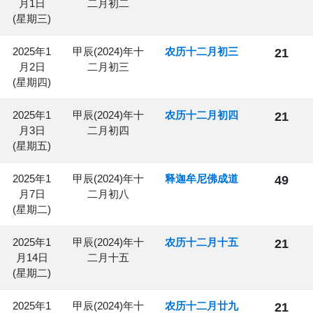
月1日
二月初二
(星期三)
2025年1
甲辰(2024)年十
农历十二月初三
21
月2日
二月初三
(星期四)
2025年1
甲辰(2024)年十
农历十二月初四
21
月3日
二月初四
(星期五)
2025年1
甲辰(2024)年十
释迦牟尼佛成道
49
月7日
二月初八
(星期二)
2025年1
甲辰(2024)年十
农历十二月十五
21
月14日
二月十五
(星期二)
2025年1
甲辰(2024)年十
农历十二月廿九
21