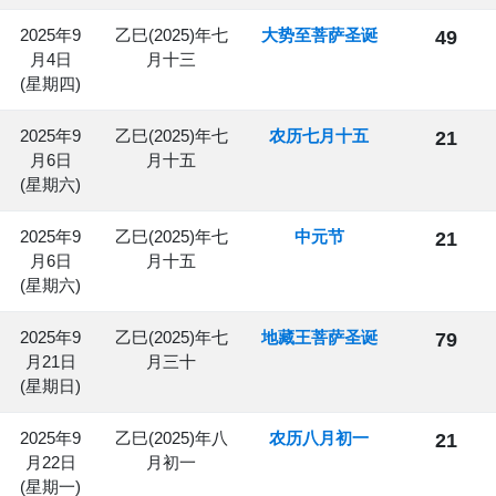
2025年9
乙巳(2025)年七
大势至菩萨圣诞
49
月4日
月十三
(星期四)
2025年9
乙巳(2025)年七
农历七月十五
21
月6日
月十五
(星期六)
2025年9
乙巳(2025)年七
中元节
21
月6日
月十五
(星期六)
2025年9
乙巳(2025)年七
地藏王菩萨圣诞
79
月21日
月三十
(星期日)
2025年9
乙巳(2025)年八
农历八月初一
21
月22日
月初一
(星期一)