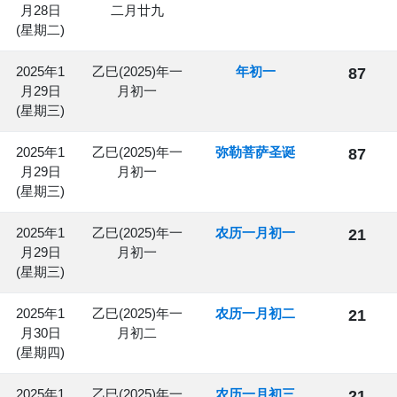
月28日
二月廿九
(星期二)
2025年1
乙巳(2025)年一
年初一
87
月29日
月初一
(星期三)
2025年1
乙巳(2025)年一
弥勒菩萨圣诞
87
月29日
月初一
(星期三)
2025年1
乙巳(2025)年一
农历一月初一
21
月29日
月初一
(星期三)
2025年1
乙巳(2025)年一
农历一月初二
21
月30日
月初二
(星期四)
2025年1
乙巳(2025)年一
农历一月初三
21