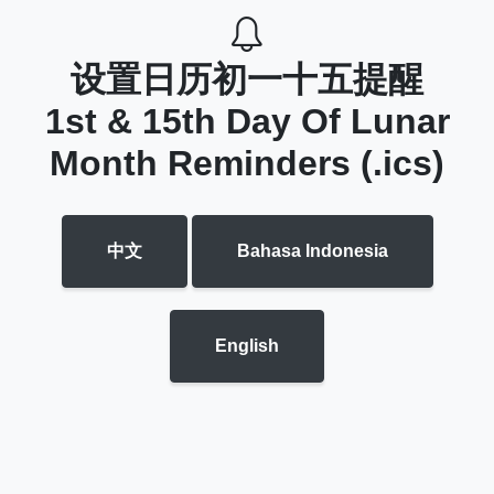
设置日历初一十五提醒
1st & 15th Day Of Lunar
Month Reminders (.ics)
中文
Bahasa Indonesia
English