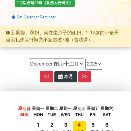
* 可以念诵
49
遍《礼佛大忏悔文》
Set Calendar Reminder
新同修、孕妇、尚在坐月子的產妇、5-12岁的小孩子，
当天礼佛大忏悔文不宜超过7遍（含功课）。
<<
本月
>>
星期日
星期一
星期二
星期三
星期四
星期五
星期六
SUN
MON
TUE
WED
THU
FRI
SAT
1
2
3
4
5
6