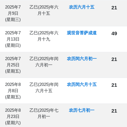
2025年7
乙巳(2025)年六
农历六月十五
21
月9日
月十五
(星期三)
2025年7
乙巳(2025)年六
观世音菩萨成道
49
月13日
月十九
(星期日)
2025年7
乙巳(2025)年闰
农历闰六月初一
21
月25日
六月初一
(星期五)
2025年8
乙巳(2025)年闰
农历闰六月十五
21
月8日
六月十五
(星期五)
2025年8
乙巳(2025)年七
农历七月初一
21
月23日
月初一
(星期六)