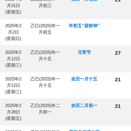
月31日
月初三
(星期五)
2025年2
乙巳(2025)年一
年初五“迎财神”
月2日
月初五
(星期日)
2025年2
乙巳(2025)年一
元宵节
27
月12日
月十五
(星期三)
2025年2
乙巳(2025)年一
农历一月十五
21
月12日
月十五
(星期三)
2025年2
乙巳(2025)年二
农历二月初一
21
月28日
月初一
(星期五)