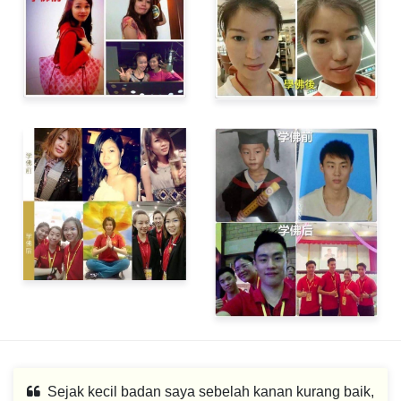
Sejak kecil badan saya sebelah kanan kurang baik,