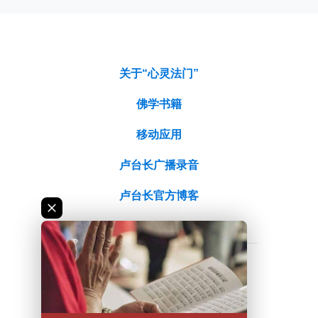
关于“心灵法门”
佛学书籍
移动应用
卢台长广播录音
卢台长官方博客