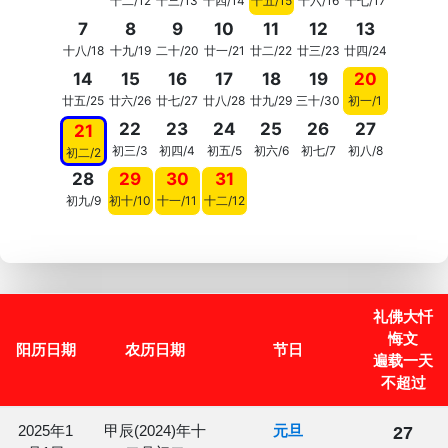
十二/12
十三/13
十四/14
十五/15
十六/16
十七/17
7
8
9
10
11
12
13
十八/18
十九/19
二十/20
廿一/21
廿二/22
廿三/23
廿四/24
14
15
16
17
18
19
20
廿五/25
廿六/26
廿七/27
廿八/28
廿九/29
三十/30
初一/1
22
23
24
25
26
27
21
初三/3
初四/4
初五/5
初六/6
初七/7
初八/8
初二/2
28
29
30
31
初九/9
初十/10
十一/11
十二/12
礼佛大忏
悔文
阳历日期
农历日期
节日
遍载一天
不超过
2025年1
甲辰(2024)年十
元旦
27