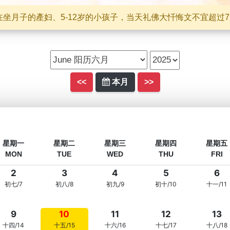
坐月子的產妇、5-12岁的小孩子，当天礼佛大忏悔文不宜超过
<<
本月
>>
星期一
星期二
星期三
星期四
星期五
MON
TUE
WED
THU
FRI
2
3
4
5
6
初七/7
初八/8
初九/9
初十/10
十一/11
9
10
11
12
13
十四/14
十五/15
十六/16
十七/17
十八/18