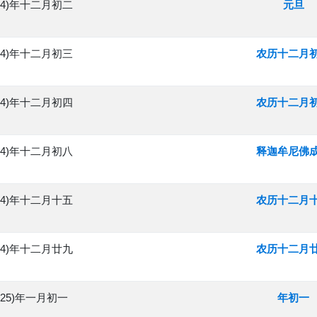
24)年十二月初二
元旦
24)年十二月初三
农历十二月
24)年十二月初四
农历十二月
24)年十二月初八
释迦牟尼佛
24)年十二月十五
农历十二月
24)年十二月廿九
农历十二月
025)年一月初一
年初一