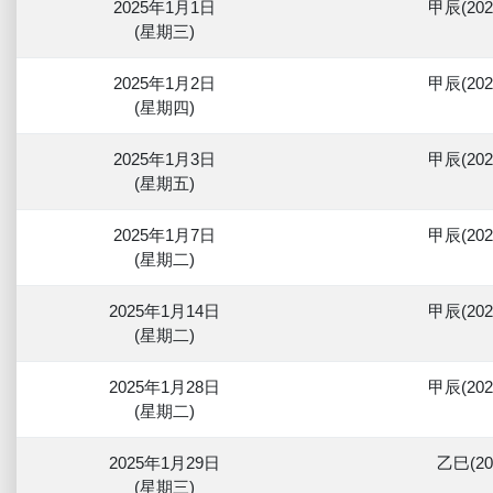
2025年1月1日
甲辰(20
(星期三)
2025年1月2日
甲辰(20
(星期四)
2025年1月3日
甲辰(20
(星期五)
2025年1月7日
甲辰(20
(星期二)
2025年1月14日
甲辰(20
(星期二)
2025年1月28日
甲辰(20
(星期二)
2025年1月29日
乙巳(2
(星期三)