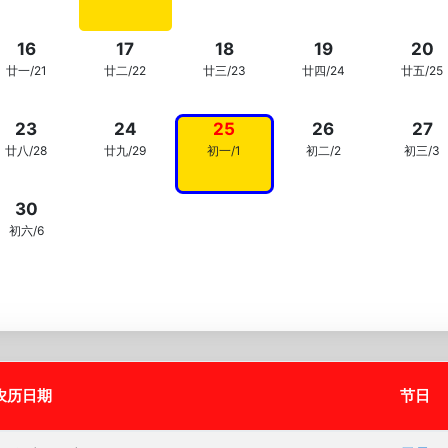
16
17
18
19
20
廿一/21
廿二/22
廿三/23
廿四/24
廿五/25
23
24
25
26
27
廿八/28
廿九/29
初一/1
初二/2
初三/3
30
初六/6
农历日期
节日