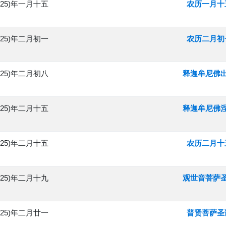
025)年一月十五
农历一月十
025)年二月初一
农历二月初
025)年二月初八
释迦牟尼佛
025)年二月十五
释迦牟尼佛
025)年二月十五
农历二月十
025)年二月十九
观世音菩萨
025)年二月廿一
普贤菩萨圣