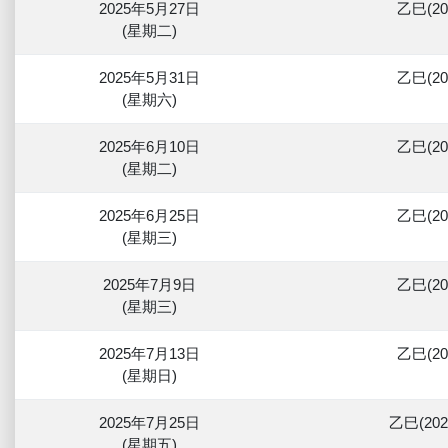
2025年5月27日
乙巳(2
(星期二)
2025年5月31日
乙巳(2
(星期六)
2025年6月10日
乙巳(2
(星期二)
2025年6月25日
乙巳(2
(星期三)
2025年7月9日
乙巳(2
(星期三)
2025年7月13日
乙巳(2
(星期日)
2025年7月25日
乙巳(20
(星期五)