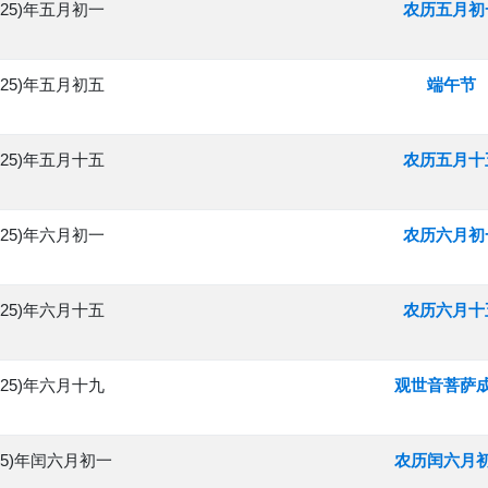
025)年五月初一
农历五月初
025)年五月初五
端午节
025)年五月十五
农历五月十
025)年六月初一
农历六月初
025)年六月十五
农历六月十
025)年六月十九
观世音菩萨
25)年闰六月初一
农历闰六月