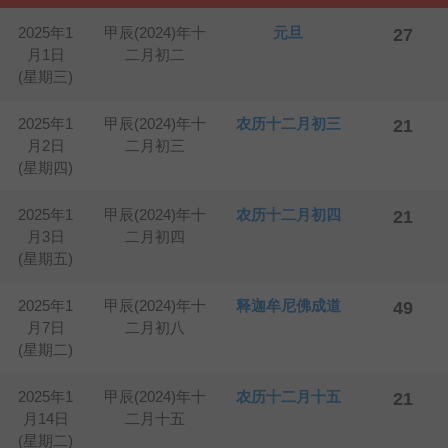
2025年1
甲辰(2024)年十
元旦
27
月1日
二月初二
(星期三)
2025年1
甲辰(2024)年十
农历十二月初三
21
月2日
二月初三
(星期四)
2025年1
甲辰(2024)年十
农历十二月初四
21
月3日
二月初四
(星期五)
2025年1
甲辰(2024)年十
释迦牟尼佛成道
49
月7日
二月初八
(星期二)
2025年1
甲辰(2024)年十
农历十二月十五
21
月14日
二月十五
(星期二)