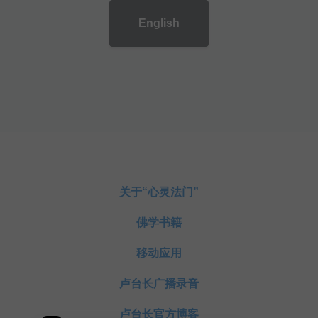
English
关于“心灵法门”
佛学书籍
移动应用
卢台长广播录音
卢台长官方博客