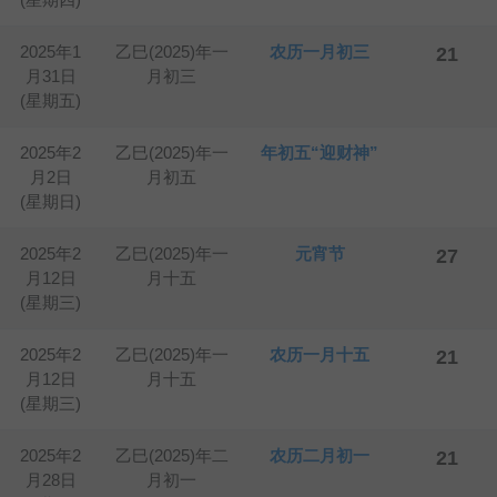
2025年1
乙巳(2025)年一
农历一月初三
21
月31日
月初三
(星期五)
2025年2
乙巳(2025)年一
年初五“迎财神”
月2日
月初五
(星期日)
2025年2
乙巳(2025)年一
元宵节
27
月12日
月十五
(星期三)
2025年2
乙巳(2025)年一
农历一月十五
21
月12日
月十五
(星期三)
2025年2
乙巳(2025)年二
农历二月初一
21
月28日
月初一