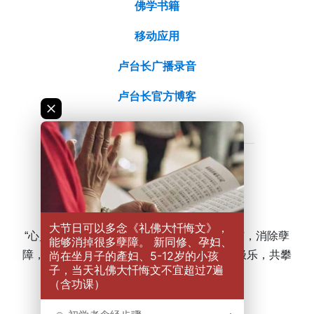
佛学书籍
移动应用
卢台长广播录音
卢台长官方博客
大节日可以多念《礼佛大忏悔文》，
“心灵法门”是净化心灵，离苦得乐，超脱烦恼，消除孽
能够消掉很多孽障。 新同修、孕妇、
尚在坐月子的產妇、5-12岁的小孩
障，超度有缘，还清冤债，广度众生，同登极乐，共攀
子，当天礼佛大忏悔文不宜超过7遍
四圣。
（含功课）