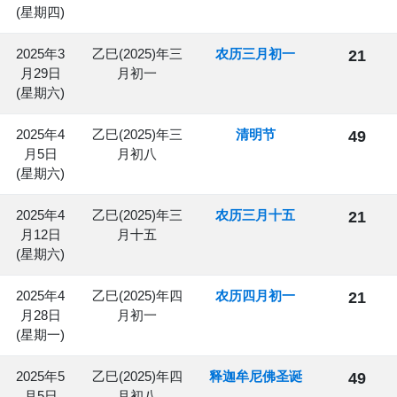
(星期四)
2025年3
乙巳(2025)年三
农历三月初一
21
月29日
月初一
(星期六)
2025年4
乙巳(2025)年三
清明节
49
月5日
月初八
(星期六)
2025年4
乙巳(2025)年三
农历三月十五
21
月12日
月十五
(星期六)
2025年4
乙巳(2025)年四
农历四月初一
21
月28日
月初一
(星期一)
2025年5
乙巳(2025)年四
释迦牟尼佛圣诞
49
月5日
月初八