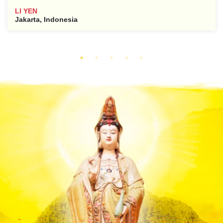
LI YEN
Jakarta, Indonesia