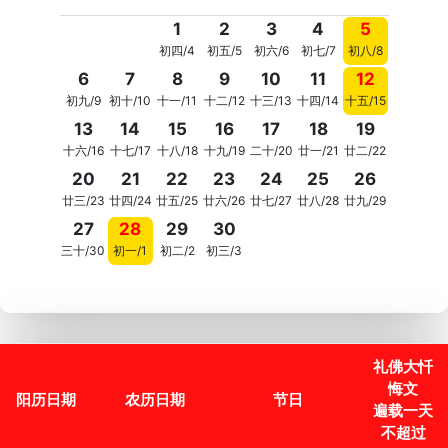
1
2
3
4
5
初四/4
初五/5
初六/6
初七/7
初八/8
6
7
8
9
10
11
12
初九/9
初十/10
十一/11
十二/12
十三/13
十四/14
十五/15
13
14
15
16
17
18
19
十六/16
十七/17
十八/18
十九/19
二十/20
廿一/21
廿二/22
20
21
22
23
24
25
26
廿三/23
廿四/24
廿五/25
廿六/26
廿七/27
廿八/28
廿九/29
27
28
29
30
三十/30
初一/1
初二/2
初三/3
礼佛大忏
悔文
阳历日期
农历日期
节日
遍载一天
不超过