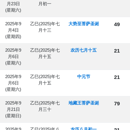
月23日
月初一
(星期六)
2025年9
乙巳(2025)年七
大势至菩萨圣诞
49
月4日
月十三
(星期四)
2025年9
乙巳(2025)年七
农历七月十五
21
月6日
月十五
(星期六)
2025年9
乙巳(2025)年七
中元节
21
月6日
月十五
(星期六)
2025年9
乙巳(2025)年七
地藏王菩萨圣诞
79
月21日
月三十
(星期日)
2025年9
乙巳(2025)年八
农历八月初一
21