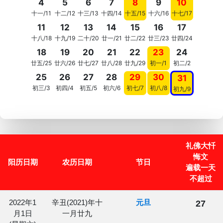
4
5
6
7
8
9
10
十一/11
十二/12
十三/13
十四/14
十五/15
十六/16
十七/17
11
12
13
14
15
16
17
十八/18
十九/19
二十/20
廿一/21
廿二/22
廿三/23
廿四/24
18
19
20
21
22
23
24
廿五/25
廿六/26
廿七/27
廿八/28
廿九/29
初一/1
初二/2
25
26
27
28
29
30
31
初三/3
初四/4
初五/5
初六/6
初七/7
初八/8
初九/9
礼佛大忏
悔文
阳历日期
农历日期
节日
遍载一天
不超过
2022年1
辛丑(2021)年十
元旦
27
月1日
一月廿九