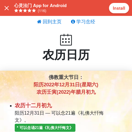
心灵法门 App for Android
Install
(116)
回到主页
学习念经
农历日历
佛教重大节日：
阳历2022年12月31日(星期六)
农历壬寅(2022)年腊月初九
农历十二月初九
阳历12月31日 — 可以念21遍《礼佛大忏悔
文》。
* 可以念诵
21
遍《礼佛大忏悔文》