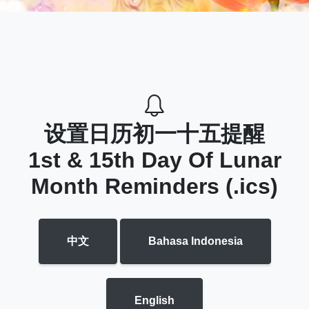
设置日历初一十五提醒
1st & 15th Day Of Lunar
Month Reminders (.ics)
中文
Bahasa Indonesia
English