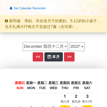
Set Calendar Reminder
新同修、孕妇、尚在坐月子的產妇、5-12岁的小孩子，
当天礼佛大忏悔文不宜超过7遍（含功课）。
<<
本月
>>
星期日
星期一
星期二
星期三
星期四
星期五
星期六
SUN
MON
TUE
WED
THU
FRI
SAT
1
2
3
初八/8
初九/9
初十/10