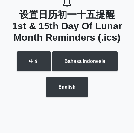
设置日历初一十五提醒
1st & 15th Day Of Lunar
Month Reminders (.ics)
中文
Bahasa Indonesia
English