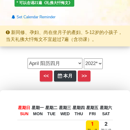
* 可以念诵
21
遍《礼佛大忏悔文》
Set Calendar Reminder
新同修、孕妇、尚在坐月子的產妇、5-12岁的小孩子，
当天礼佛大忏悔文不宜超过7遍（含功课）。
<<
本月
>>
星期日
星期一
星期二
星期三
星期四
星期五
星期六
SUN
MON
TUE
WED
THU
FRI
SAT
1
2