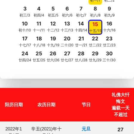
初一/1
初二/2
3
4
5
6
7
8
9
初三/3
初四/4
初五/5
初六/6
初七/7
初八/8
初九/9
10
11
12
13
14
16
15
初十/10
十一/11
十二/12
十三/13
十四/14
十六/16
十五/15
17
18
19
20
21
22
23
十七/17
十八/18
十九/19
二十/20
廿一/21
廿二/22
廿三/23
24
25
26
27
28
29
30
廿四/24
廿五/25
廿六/26
廿七/27
廿八/28
廿九/29
三十/30
礼佛大忏
悔文
阳历日期
农历日期
节日
遍载一天
不超过
2022年1
辛丑(2021)年十
元旦
27