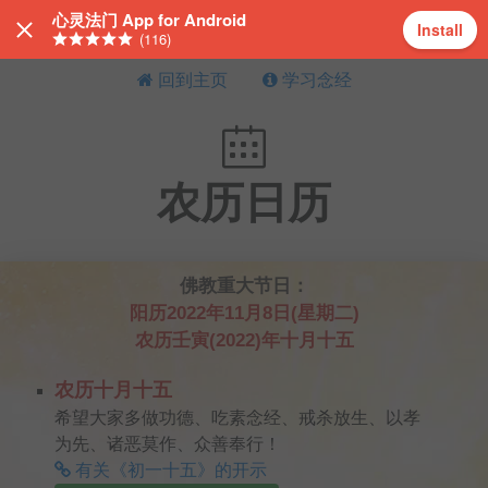
心灵法门 App for Android
Install
(116)
回到主页
学习念经
农历日历
佛教重大节日：
阳历2022年11月8日(星期二)
农历壬寅(2022)年十月十五
农历十月十五
希望大家多做功德、吃素念经、戒杀放生、以孝
为先、诸恶莫作、众善奉行！
有关《初一十五》的开示