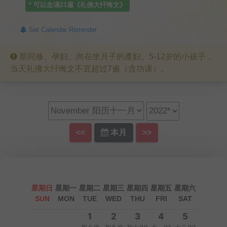
* 可以念诵
21
遍《礼佛大忏悔文》
Set Calendar Reminder
新同修、孕妇、尚在坐月子的產妇、5-12岁的小孩子，
当天礼佛大忏悔文不宜超过7遍（含功课）。
<<
本月
>>
星期日
星期一
星期二
星期三
星期四
星期五
星期六
SUN
MON
TUE
WED
THU
FRI
SAT
1
2
3
4
5