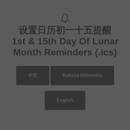
设置日历初一十五提醒
1st & 15th Day Of Lunar
Month Reminders (.ics)
中文
Bahasa Indonesia
English