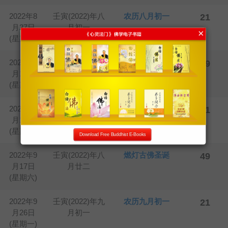
2022年8
壬寅(2022)年八
农历八月初一
21
月27日
月初一
×
(星期六)
2022年9
壬寅(2022)年八
中秋节
49
月10日
月十五
(星期六)
2022年9
壬寅(2022)年八
农历八月十五
21
月10日
月十五
(星期六)
Download Free Buddhist E-Books
2022年9
壬寅(2022)年八
燃灯古佛圣诞
49
月17日
月廿二
(星期六)
2022年9
壬寅(2022)年九
农历九月初一
21
月26日
月初一
(星期一)