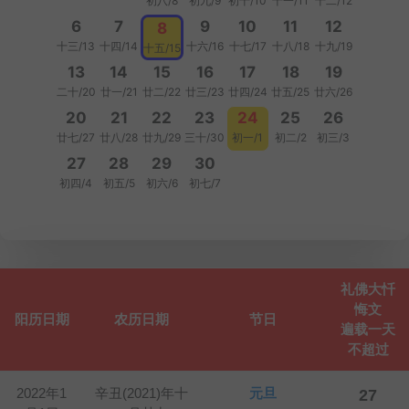
初八/8
初九/9
初十/10
十一/11
十二/12
6
7
9
10
11
12
8
十三/13
十四/14
十六/16
十七/17
十八/18
十九/19
十五/15
13
14
15
16
17
18
19
二十/20
廿一/21
廿二/22
廿三/23
廿四/24
廿五/25
廿六/26
20
21
22
23
24
25
26
廿七/27
廿八/28
廿九/29
三十/30
初一/1
初二/2
初三/3
27
28
29
30
初四/4
初五/5
初六/6
初七/7
礼佛大忏
悔文
阳历日期
农历日期
节日
遍载一天
不超过
2022年1
辛丑(2021)年十
元旦
27