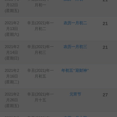
月12日
月初一
(星期五)
2021年2
辛丑(2021)年一
农历一月初二
21
月13日
月初二
(星期六)
2021年2
辛丑(2021)年一
农历一月初三
21
月14日
月初三
(星期日)
2021年2
辛丑(2021)年一
年初五“迎财神”
月16日
月初五
(星期二)
2021年2
辛丑(2021)年一
元宵节
27
月26日
月十五
(星期五)