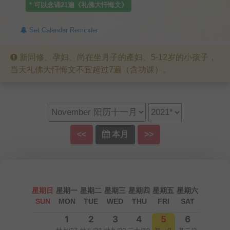
* 可以念诵
21
遍《礼佛大忏悔文》
Set Calendar Reminder
新同修、孕妇、尚在坐月子的產妇、5-12岁的小孩子，
当天礼佛大忏悔文不宜超过7遍（含功课）。
<<
本月
>>
星期日
星期一
星期二
星期三
星期四
星期五
星期六
SUN
MON
TUE
WED
THU
FRI
SAT
1
2
3
4
5
6