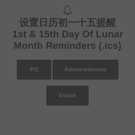
设置日历初一十五提醒
1st & 15th Day Of Lunar
Month Reminders (.ics)
中文
Bahasa Indonesia
English