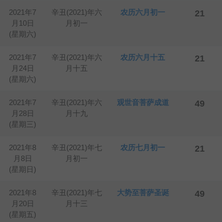
2021年7
辛丑(2021)年六
农历六月初一
21
月10日
月初一
(星期六)
2021年7
辛丑(2021)年六
农历六月十五
21
月24日
月十五
(星期六)
2021年7
辛丑(2021)年六
观世音菩萨成道
49
月28日
月十九
(星期三)
2021年8
辛丑(2021)年七
农历七月初一
21
月8日
月初一
(星期日)
2021年8
辛丑(2021)年七
大势至菩萨圣诞
49
月20日
月十三
(星期五)