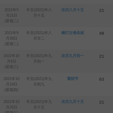
2021年9
辛丑(2021)年八
农历八月十五
21
月21日
月十五
(星期二)
2021年9
辛丑(2021)年八
燃灯古佛圣诞
49
月28日
月廿二
(星期二)
2021年10
辛丑(2021)年九
农历九月初一
21
月6日
月初一
(星期三)
2021年10
辛丑(2021)年九
重阳节
63
月14日
月初九
(星期四)
2021年10
辛丑(2021)年九
农历九月十五
21
月20日
月十五
(星期三)