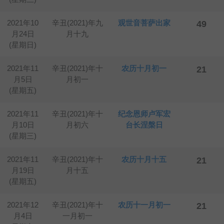
2021年10
辛丑(2021)年九
观世音菩萨出家
49
月24日
月十九
(星期日)
2021年11
辛丑(2021)年十
农历十月初一
21
月5日
月初一
(星期五)
2021年11
辛丑(2021)年十
纪念恩师卢军宏
月10日
月初六
台长涅槃日
(星期三)
2021年11
辛丑(2021)年十
农历十月十五
21
月19日
月十五
(星期五)
2021年12
辛丑(2021)年十
农历十一月初一
21
月4日
一月初一