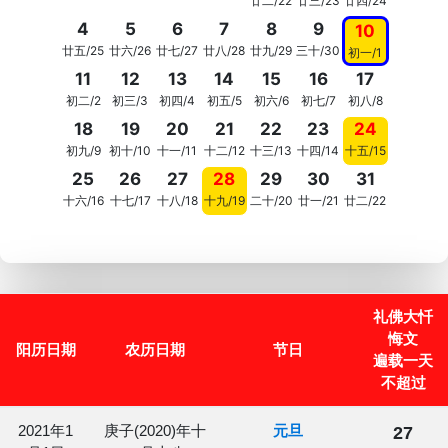
廿二/22
廿三/23
廿四/24
4
5
6
7
8
9
10
廿五/25
廿六/26
廿七/27
廿八/28
廿九/29
三十/30
初一/1
11
12
13
14
15
16
17
初二/2
初三/3
初四/4
初五/5
初六/6
初七/7
初八/8
18
19
20
21
22
23
24
初九/9
初十/10
十一/11
十二/12
十三/13
十四/14
十五/15
25
26
27
28
29
30
31
十六/16
十七/17
十八/18
十九/19
二十/20
廿一/21
廿二/22
礼佛大忏
悔文
阳历日期
农历日期
节日
遍载一天
不超过
2021年1
庚子(2020)年十
元旦
27