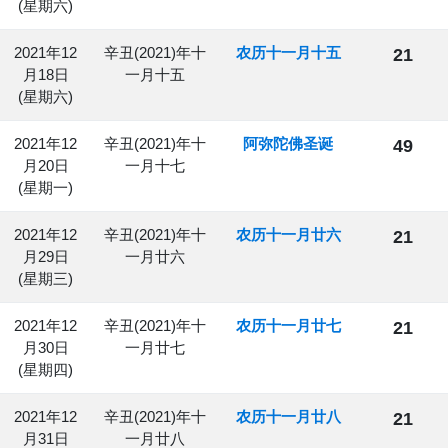
(星期六)
2021年12
辛丑(2021)年十
农历十一月十五
21
月18日
一月十五
(星期六)
2021年12
辛丑(2021)年十
阿弥陀佛圣诞
49
月20日
一月十七
(星期一)
2021年12
辛丑(2021)年十
农历十一月廿六
21
月29日
一月廿六
(星期三)
2021年12
辛丑(2021)年十
农历十一月廿七
21
月30日
一月廿七
(星期四)
2021年12
辛丑(2021)年十
农历十一月廿八
21
月31日
一月廿八