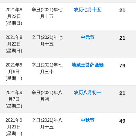
2021年8
辛丑(2021)年七
农历七月十五
21
月22日
月十五
(星期日)
2021年8
辛丑(2021)年七
中元节
21
月22日
月十五
(星期日)
2021年9
辛丑(2021)年七
地藏王菩萨圣诞
79
月6日
月三十
(星期一)
2021年9
辛丑(2021)年八
农历八月初一
21
月7日
月初一
(星期二)
2021年9
辛丑(2021)年八
中秋节
49
月21日
月十五
(星期二)