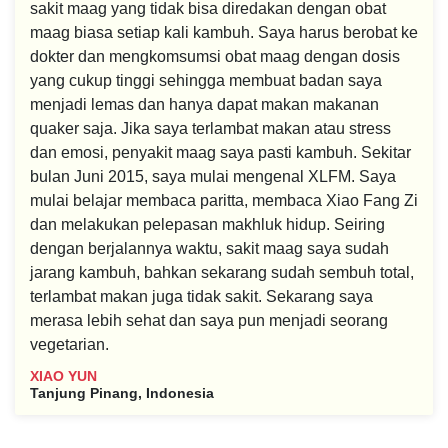
sakit maag yang tidak bisa diredakan dengan obat
maag biasa setiap kali kambuh. Saya harus berobat ke
dokter dan mengkomsumsi obat maag dengan dosis
yang cukup tinggi sehingga membuat badan saya
menjadi lemas dan hanya dapat makan makanan
quaker saja. Jika saya terlambat makan atau stress
dan emosi, penyakit maag saya pasti kambuh. Sekitar
bulan Juni 2015, saya mulai mengenal XLFM. Saya
mulai belajar membaca paritta, membaca Xiao Fang Zi
dan melakukan pelepasan makhluk hidup. Seiring
dengan berjalannya waktu, sakit maag saya sudah
jarang kambuh, bahkan sekarang sudah sembuh total,
terlambat makan juga tidak sakit. Sekarang saya
merasa lebih sehat dan saya pun menjadi seorang
vegetarian.
XIAO YUN
Tanjung Pinang, Indonesia