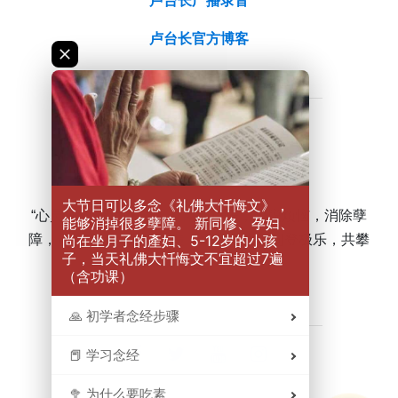
卢台长广播录音
卢台长官方博客
大节日可以多念《礼佛大忏悔文》，
“心灵法门”是净化心灵，离苦得乐，超脱烦恼，消除孽
能够消掉很多孽障。 新同修、孕妇、
尚在坐月子的產妇、5-12岁的小孩
障，超度有缘，还清冤债，广度众生，同登极乐，共攀
子，当天礼佛大忏悔文不宜超过7遍
四圣。
（含功课）
🙏 初学者念经步骤
📕 学习念经
🥦 为什么要吃素