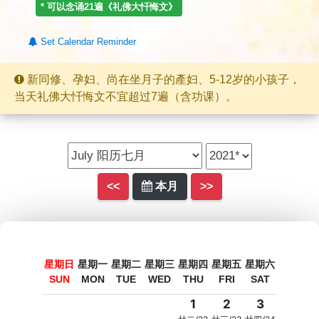
* 可以念诵
21
遍《礼佛大忏悔文》
Set Calendar Reminder
新同修、孕妇、尚在坐月子的產妇、5-12岁的小孩子，
当天礼佛大忏悔文不宜超过7遍（含功课）。
<<
本月
>>
星期日
星期一
星期二
星期三
星期四
星期五
星期六
SUN
MON
TUE
WED
THU
FRI
SAT
1
2
3