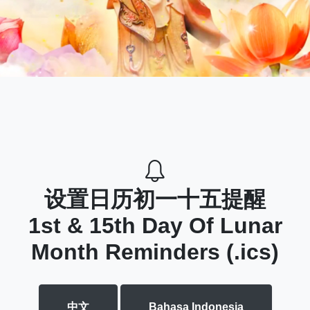
设置日历初一十五提醒
1st & 15th Day Of Lunar
Month Reminders (.ics)
中文
Bahasa Indonesia