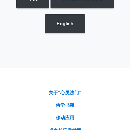
English
关于“心灵法门”
佛学书籍
移动应用