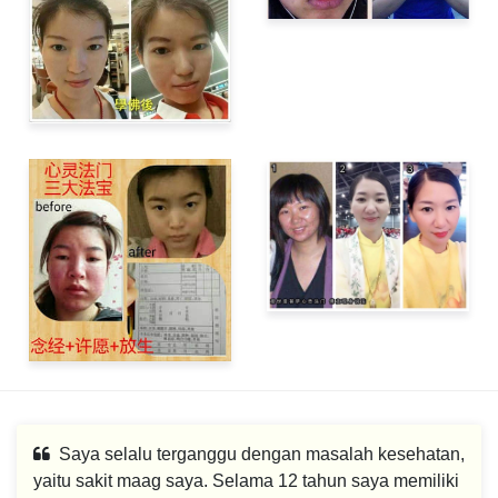
Saya selalu terganggu dengan masalah kesehatan,
yaitu sakit maag saya. Selama 12 tahun saya memiliki