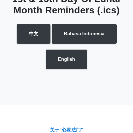
Month Reminders (.ics)
中文
Bahasa Indonesia
English
关于“心灵法门”