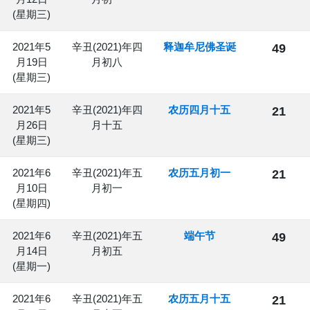
(星期三)
2021年5
辛丑(2021)年四
释迦牟尼佛圣诞
49
月19日
月初八
(星期三)
2021年5
辛丑(2021)年四
农历四月十五
21
月26日
月十五
(星期三)
2021年6
辛丑(2021)年五
农历五月初一
21
月10日
月初一
(星期四)
2021年6
辛丑(2021)年五
端午节
49
月14日
月初五
(星期一)
2021年6
辛丑(2021)年五
农历五月十五
21