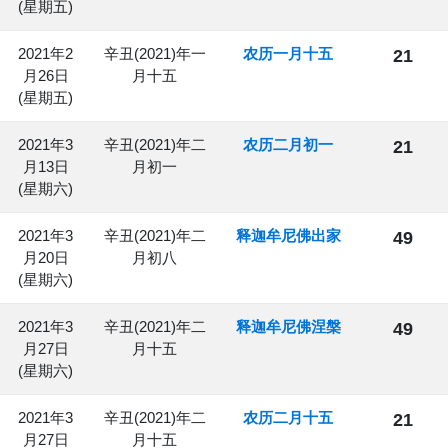
(星期五)
2021年2
辛丑(2021)年一
农历一月十五
21
月26日
月十五
(星期五)
2021年3
辛丑(2021)年二
农历二月初一
21
月13日
月初一
(星期六)
2021年3
辛丑(2021)年二
释迦牟尼佛出家
49
月20日
月初八
(星期六)
2021年3
辛丑(2021)年二
释迦牟尼佛涅槃
49
月27日
月十五
(星期六)
2021年3
辛丑(2021)年二
农历二月十五
21
月27日
月十五