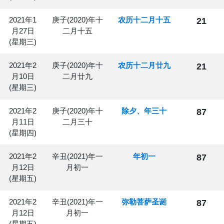
2021年1
庚子(2020)年十
农历十二月十五
21
月27日
二月十五
(星期三)
2021年2
庚子(2020)年十
农历十二月廿九
21
月10日
二月廿九
(星期三)
2021年2
庚子(2020)年十
除夕、年三十
87
月11日
二月三十
(星期四)
2021年2
辛丑(2021)年一
年初一
87
月12日
月初一
(星期五)
2021年2
辛丑(2021)年一
弥勒菩萨圣诞
87
月12日
月初一
(星期五)