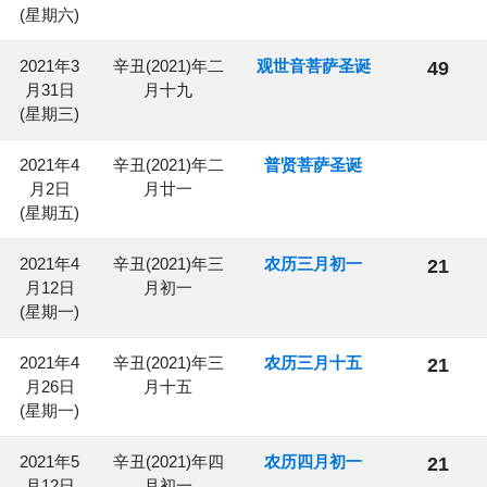
(星期六)
2021年3
辛丑(2021)年二
观世音菩萨圣诞
49
月31日
月十九
(星期三)
2021年4
辛丑(2021)年二
普贤菩萨圣诞
月2日
月廿一
(星期五)
2021年4
辛丑(2021)年三
农历三月初一
21
月12日
月初一
(星期一)
2021年4
辛丑(2021)年三
农历三月十五
21
月26日
月十五
(星期一)
2021年5
辛丑(2021)年四
农历四月初一
21
月12日
月初一