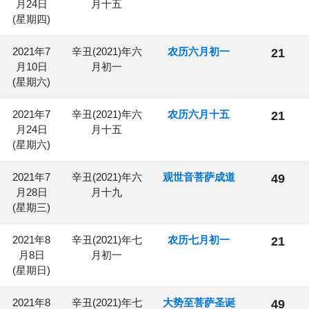
月24日
月十五
(星期四)
2021年7
辛丑(2021)年六
农历六月初一
21
月10日
月初一
(星期六)
2021年7
辛丑(2021)年六
农历六月十五
21
月24日
月十五
(星期六)
2021年7
辛丑(2021)年六
观世音菩萨成道
49
月28日
月十九
(星期三)
2021年8
辛丑(2021)年七
农历七月初一
21
月8日
月初一
(星期日)
2021年8
辛丑(2021)年七
大势至菩萨圣诞
49