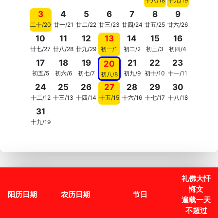
十八/18
十九/19
3
4
5
6
7
8
9
二十/20
廿一/21
廿二/22
廿三/23
廿四/24
廿五/25
廿六/26
10
11
12
13
14
15
16
廿七/27
廿八/28
廿九/29
初一/1
初二/2
初三/3
初四/4
17
18
19
21
22
23
20
初五/5
初六/6
初七/7
初九/9
初十/10
十一/11
初八/8
24
25
26
27
28
29
30
十二/12
十三/13
十四/14
十五/15
十六/16
十七/17
十八/18
31
十九/19
礼佛大忏
悔文
阳历日期
农历日期
节日
遍载一天
不超过