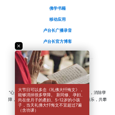
佛学书籍
移动应用
卢台长广播录音
卢台长官方博客
大节日可以多念《礼佛大忏悔文》，
“心灵法门”是净化心灵，离苦得乐，超脱烦恼，消除孽
能够消掉很多孽障。 新同修、孕妇、
尚在坐月子的產妇、5-12岁的小孩
障，超度有缘，还清冤债，广度众生，同登极乐，共攀
子，当天礼佛大忏悔文不宜超过7遍
四圣。
（含功课）