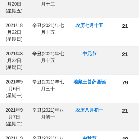
月20日
月十三
(星期五)
2021年8
辛丑(2021)年七
农历七月十五
21
月22日
月十五
(星期日)
2021年8
辛丑(2021)年七
中元节
21
月22日
月十五
(星期日)
2021年9
辛丑(2021)年七
地藏王菩萨圣诞
79
月6日
月三十
(星期一)
2021年9
辛丑(2021)年八
农历八月初一
21
月7日
月初一
(星期二)
2021年9
辛丑(2021)年八
中秋节
49