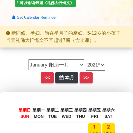
* 可以念诵
49
遍《礼佛大忏悔文》
Set Calendar Reminder
新同修、孕妇、尚在坐月子的產妇、5-12岁的小孩子，
当天礼佛大忏悔文不宜超过7遍（含功课）。
<<
本月
>>
星期日
星期一
星期二
星期三
星期四
星期五
星期六
SUN
MON
TUE
WED
THU
FRI
SAT
1
2