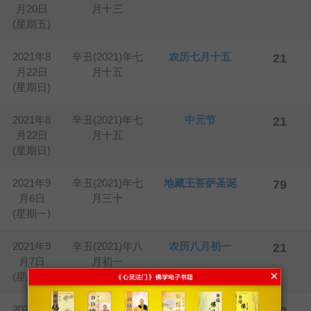
月20日
月十三
(星期五)
2021年8
辛丑(2021)年七
农历七月十五
21
月22日
月十五
(星期日)
2021年8
辛丑(2021)年七
中元节
21
月22日
月十五
(星期日)
2021年9
辛丑(2021)年七
地藏王菩萨圣诞
79
月6日
月三十
(星期一)
2021年9
辛丑(2021)年八
农历八月初一
21
月7日
月初一
×
(星期二)
2021年9
辛丑(2021)年八
中秋节
49