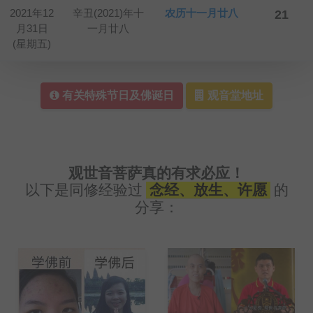
2021年12
辛丑(2021)年十
农历十一月廿八
21
月31日
一月廿八
(星期五)
有关特殊节日及佛诞日
观音堂地址
观世音菩萨真的有求必应！
以下是同修经验过
念经、放生、许愿
的
分享：