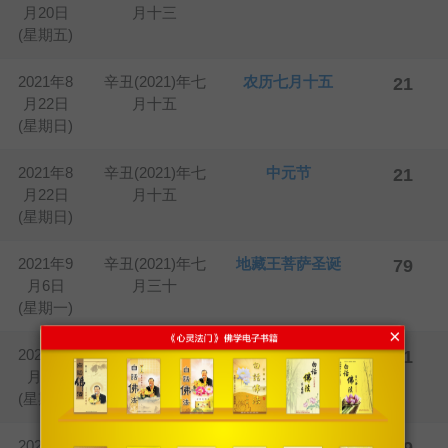
月20日
月十三
(星期五)
2021年8
辛丑(2021)年七
农历七月十五
21
月22日
月十五
(星期日)
2021年8
辛丑(2021)年七
中元节
21
月22日
月十五
(星期日)
2021年9
辛丑(2021)年七
地藏王菩萨圣诞
79
月6日
月三十
(星期一)
×
2021年9
辛丑(2021)年八
农历八月初一
21
月7日
月初一
(星期二)
2021年9
辛丑(2021)年八
中秋节
49