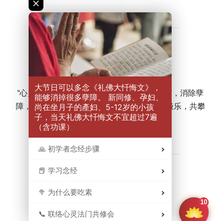
大节日可以多念《礼佛大忏悔文》，
“心灵法门”是净化心灵，离苦得乐，超脱烦恼，消除孽
能够消掉很多孽障。 新同修、孕妇、
尚在坐月子的產妇、5-12岁的小孩
障，超度有缘，还清冤债，广度众生，同登极乐，共攀
子，当天礼佛大忏悔文不宜超过7遍
四圣。
（含功课）
🙏 初学者念经步骤
📕 学习念经
🥦 为什么要吃素
10
xinlingfamen.info
📞 联络心灵法门共修会