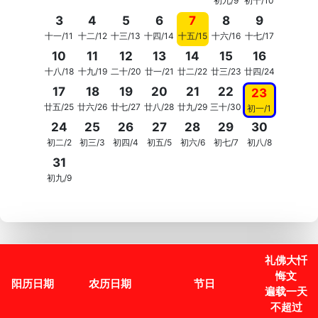
初九/9
初十/10
3
4
5
6
7
8
9
十一/11
十二/12
十三/13
十四/14
十五/15
十六/16
十七/17
10
11
12
13
14
15
16
十八/18
十九/19
二十/20
廿一/21
廿二/22
廿三/23
廿四/24
17
18
19
20
21
22
23
廿五/25
廿六/26
廿七/27
廿八/28
廿九/29
三十/30
初一/1
24
25
26
27
28
29
30
初二/2
初三/3
初四/4
初五/5
初六/6
初七/7
初八/8
31
初九/9
礼佛大忏
悔文
阳历日期
农历日期
节日
遍载一天
不超过