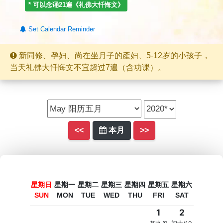
* 可以念诵
21
遍《礼佛大忏悔文》
Set Calendar Reminder
新同修、孕妇、尚在坐月子的產妇、5-12岁的小孩子，
当天礼佛大忏悔文不宜超过7遍（含功课）。
<<
本月
>>
星期日
星期一
星期二
星期三
星期四
星期五
星期六
SUN
MON
TUE
WED
THU
FRI
SAT
1
2