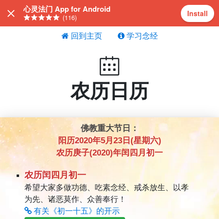
心灵法门 App for Android
Install
(116)
回到主页
学习念经
农历日历
佛教重大节日：
阳历2020年5月23日(星期六)
农历庚子(2020)年闰四月初一
农历闰四月初一
希望大家多做功德、吃素念经、戒杀放生、以孝
为先、诸恶莫作、众善奉行！
有关《初一十五》的开示