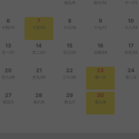
初九/9
初十/10
十一/11
6
7
8
9
10
十四/14
十五/15
十六/16
十七/17
十八/18
13
14
15
16
17
廿一/21
廿二/22
廿三/23
廿四/24
廿五/25
20
21
22
23
24
廿八/28
廿九/29
三十/30
初一/1
初二/2
27
28
29
30
初五/5
初六/6
初七/7
初八/8