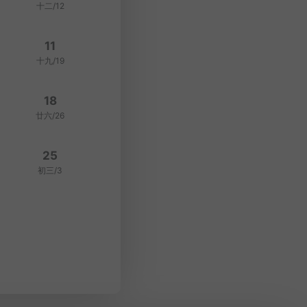
十二/12
11
十九/19
18
廿六/26
25
初三/3