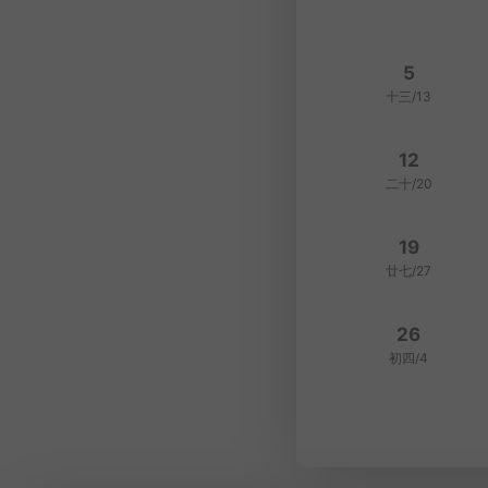
5
十三/13
12
二十/20
19
廿七/27
26
初四/4