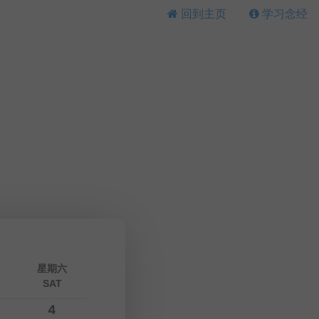
回到主页
学习念经
星期六
SAT
4