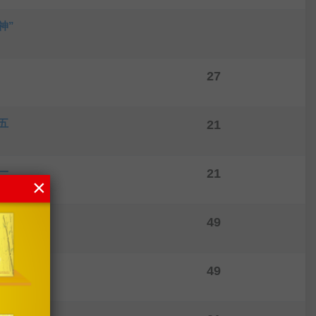
神”
27
五
21
一
21
×
出家
49
涅槃
49