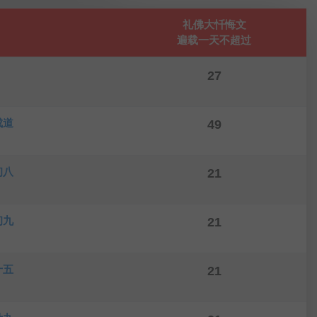
礼佛大忏悔文
遍载一天不超过
27
成道
49
初八
21
初九
21
十五
21