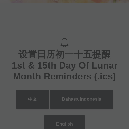
设置日历初一十五提醒
1st & 15th Day Of Lunar
Month Reminders (.ics)
中文
Bahasa Indonesia
English