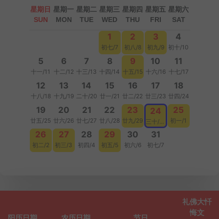
星期日
星期一
星期二
星期三
星期四
星期五
星期六
SUN
MON
TUE
WED
THU
FRI
SAT
1
2
3
4
初七/7
初八/8
初九/9
初十/10
5
6
7
8
9
10
11
十一/11
十二/12
十三/13
十四/14
十五/15
十六/16
十七/17
12
13
14
15
16
17
18
十八/18
十九/19
二十/20
廿一/21
廿二/22
廿三/23
廿四/24
19
20
21
22
23
25
24
廿五/25
廿六/26
廿七/27
廿八/28
廿九/29
初一/1
三十/30
26
27
28
29
30
31
初二/2
初三/3
初四/4
初五/5
初六/6
初七/7
礼佛大忏
悔文
阳历日期
农历日期
节日