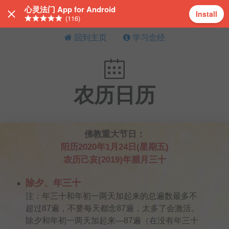
心灵法门 App for Android
Install
(116)
回到主页
学习念经
农历日历
佛教重大节日：
阳历2020年1月24日(星期五)
农历己亥(2019)年腊月三十
除夕、年三十
注：年三十和年初一两天加起来的总遍数最多不
超过87遍，不要每天都念87遍，太多了会激活。
除夕和年初一两天加起来—87遍（在没有年三十