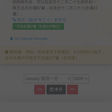
的特殊年份，可以在农历十二月二十九和年初一
两天总共念诵87遍，在农历十二月二十八念诵21
遍）。
有关《除夕 年三十》的开示
* 可以念诵
87
遍《礼佛大忏悔文》
Set Calendar Reminder
新同修、孕妇、尚在坐月子的產妇、5-12岁的小孩子，
当天礼佛大忏悔文不宜超过7遍（含功课）。
<<
本月
>>