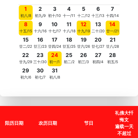
1
2
3
4
5
6
7
初八/8
初九/9
初十/10
十一/11
十二/12
十三/13
十四/14
8
9
10
11
12
13
14
十五/15
十六/16
十七/17
十八/18
十九/19
二十/20
廿一/21
15
16
17
18
19
20
21
廿二/22
廿三/23
廿四/24
廿五/25
廿六/26
廿七/27
廿八/28
22
23
24
25
26
27
28
廿九/29
三十/30
初一/1
初二/2
初三/3
初四/4
初五/5
29
30
31
初六/6
初七/7
初八/8
礼佛大忏
悔文
阳历日期
农历日期
节日
遍载一天
不超过