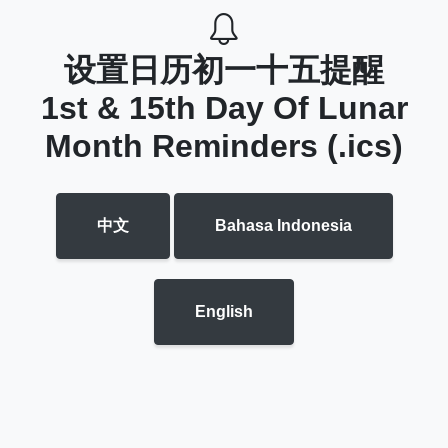
设置日历初一十五提醒
1st & 15th Day Of Lunar
Month Reminders (.ics)
中文
Bahasa Indonesia
English