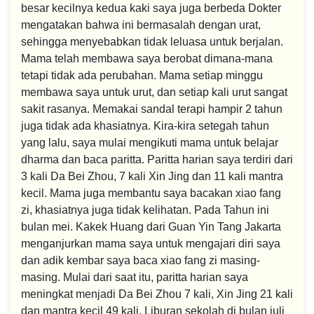
besar kecilnya kedua kaki saya juga berbeda Dokter
mengatakan bahwa ini bermasalah dengan urat,
sehingga menyebabkan tidak leluasa untuk berjalan.
Mama telah membawa saya berobat dimana-mana
tetapi tidak ada perubahan. Mama setiap minggu
membawa saya untuk urut, dan setiap kali urut sangat
sakit rasanya. Memakai sandal terapi hampir 2 tahun
juga tidak ada khasiatnya. Kira-kira setegah tahun
yang lalu, saya mulai mengikuti mama untuk belajar
dharma dan baca paritta. Paritta harian saya terdiri dari
3 kali Da Bei Zhou, 7 kali Xin Jing dan 11 kali mantra
kecil. Mama juga membantu saya bacakan xiao fang
zi, khasiatnya juga tidak kelihatan. Pada Tahun ini
bulan mei. Kakek Huang dari Guan Yin Tang Jakarta
menganjurkan mama saya untuk mengajari diri saya
dan adik kembar saya baca xiao fang zi masing-
masing. Mulai dari saat itu, paritta harian saya
meningkat menjadi Da Bei Zhou 7 kali, Xin Jing 21 kali
dan mantra kecil 49 kali. Liburan sekolah di bulan juli