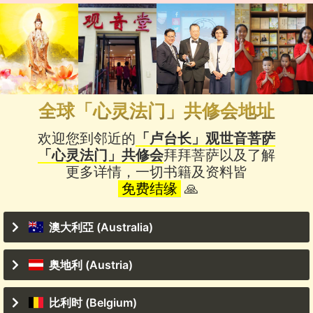
全球「心灵法门」共修会地址
欢迎您到邻近的
「卢台长」观世音菩萨
「心灵法门」共修会
拜拜菩萨以及了解
更多详情，一切书籍及资料皆
免费结缘
🙏
澳大利亞 (Australia)
奥地利 (Austria)
比利时 (Belgium)