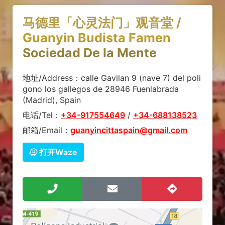
马德里「心灵法门」观音堂 /
Guanyin Budista Famen
Sociedad De la Mente
地址/Address：calle Gavilan 9 (nave 7) del poli
gono los gallegos de 28946 Fuenlabrada
(Madrid), Spain
电话/Tel：
+34-917554649
/
+34-688138523
邮箱/Email：
guanyincittaspain@gmail.com
打开Waze