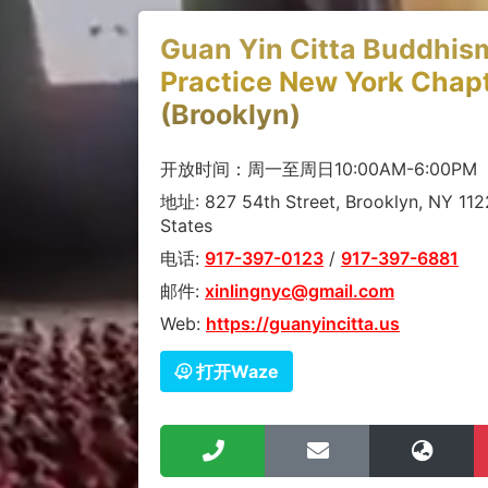
Guan Yin Citta Buddhis
Practice New York Chap
(Brooklyn)
开放时间：周一至周日10:00AM-6:00PM
地址: 827 54th Street, Brooklyn, NY 112
States
电话:
917-397-0123
/
917-397-6881
邮件:
xinlingnyc@gmail.com
Web:
https://guanyincitta.us
打开Waze