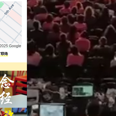
)”联络
！