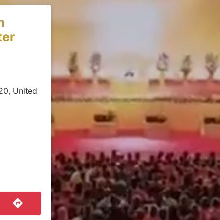
m
ter
20, United